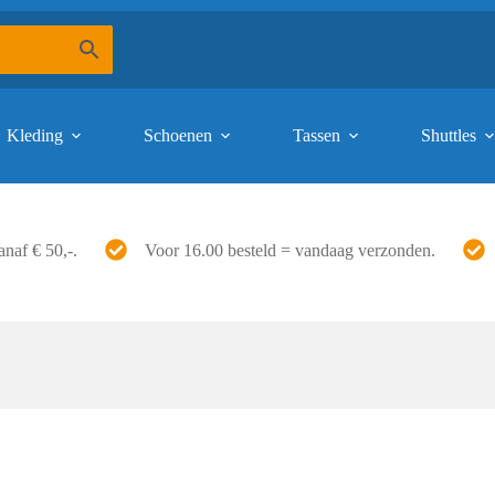
Kleding
Schoenen
Tassen
Shuttles
anaf € 50,-.
Voor 16.00 besteld = vandaag verzonden.