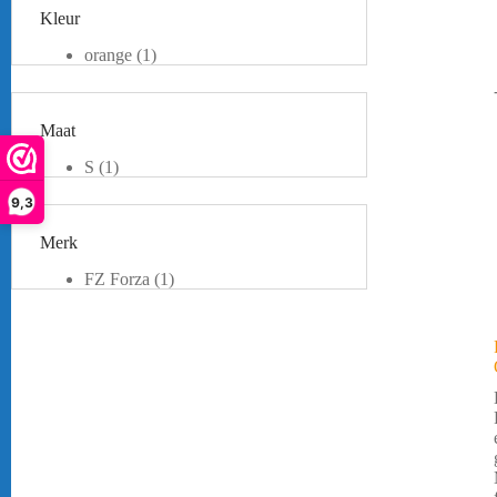
Kleur
orange
(1)
Rood
(1)
Zwart
(1)
Maat
S
(1)
9,3
Merk
FZ Forza
(1)