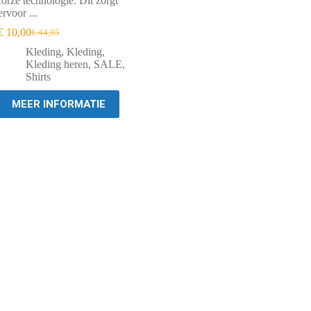
forze technologie. Dit zorgt
ervoor ...
€
10,00
€
44,95
Oorspronkelijke
Huidige
prijs
prijs
Kleding
,
Kleding
,
was:
is:
Kleding heren
,
SALE
,
€ 44,95.
€ 10,00.
Shirts
MEER INFORMATIE