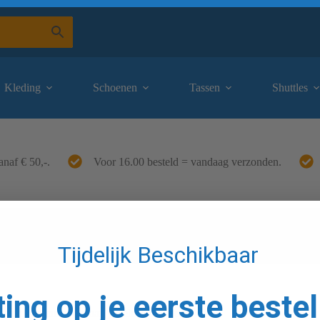
Kleding
Schoenen
Tassen
Shuttles
anaf € 50,-.
Voor 16.00 besteld = vandaag verzonden.
Tijdelijk Beschikbaar
ting op je eerste bestel
cten gevonden die aan je selectie voldoen.