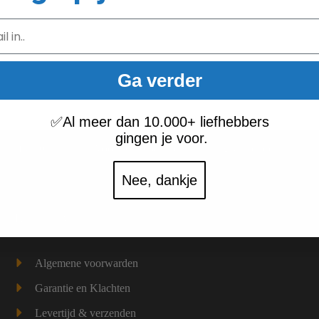
Ga verder
✅
Al meer dan 10.000+ liefhebbers
gingen je voor.
vanaf € 50,-
Voor 16.00 besteld = vandaag verzonden
Nee, dankje
Klantenservice
Algemene voorwarden
Garantie en Klachten
Levertijd & verzenden