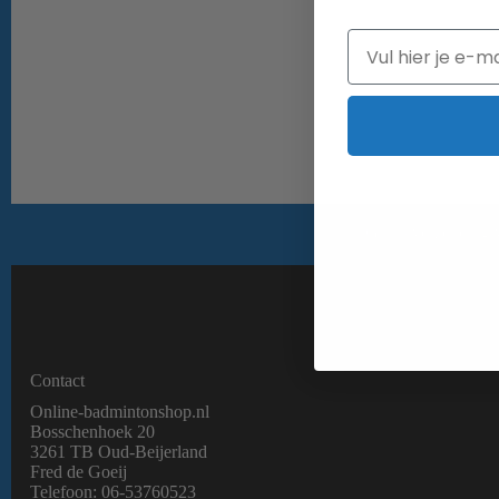
Email
Gratis verzending 
Contact
Online-badmintonshop.nl
Bosschenhoek 20
3261 TB Oud-Beijerland
Fred de Goeij
Telefoon:
06-53760523