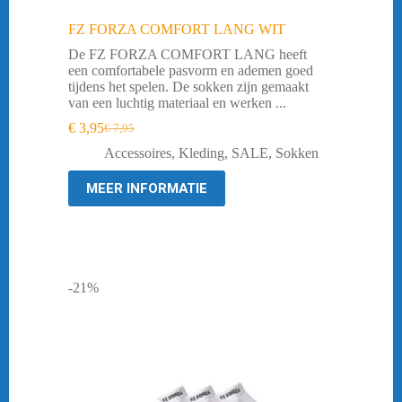
FZ FORZA COMFORT LANG WIT
De FZ FORZA COMFORT LANG heeft
een comfortabele pasvorm en ademen goed
tijdens het spelen. De sokken zijn gemaakt
van een luchtig materiaal en werken ...
€
3,95
€
7,95
Oorspronkelijke
Huidige
prijs
prijs
Accessoires
,
Kleding
,
SALE
,
Sokken
was:
is:
€ 7,95.
€ 3,95.
MEER INFORMATIE
-21%