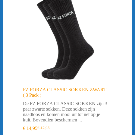
FZ FORZA CLASSIC SOKKEN ZWART
( 3 Pack )
De FZ FORZA CLASSIC SOKKEN zijn 3
paar zwarte sokken. Deze sokken zijn
naadloos en komen mooi uit tot net op je
kuit. Bovendien beschermen ...
€
14,95
€
17,95
Oorspronkelijke
Huidige