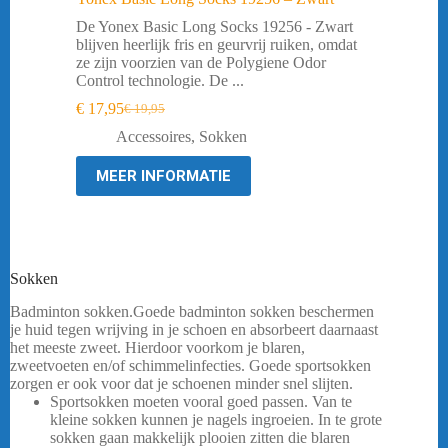
De Yonex Basic Long Socks 19256 - Zwart
blijven heerlijk fris en geurvrij ruiken, omdat
ze zijn voorzien van de Polygiene Odor
Control technologie. De ...
€
17,95
€
19,95
Oorspronkelijke
Huidige
prijs
prijs
Accessoires
,
Sokken
was:
is:
€ 19,95.
€ 17,95.
MEER INFORMATIE
Sokken
Badminton sokken.Goede badminton sokken beschermen
je huid tegen wrijving in je schoen en absorbeert daarnaast
het meeste zweet. Hierdoor voorkom je blaren,
zweetvoeten en/of schimmelinfecties. Goede sportsokken
zorgen er ook voor dat je schoenen minder snel slijten.
Sportsokken moeten vooral goed passen. Van te
kleine sokken kunnen je nagels ingroeien. In te grote
sokken gaan makkelijk plooien zitten die blaren