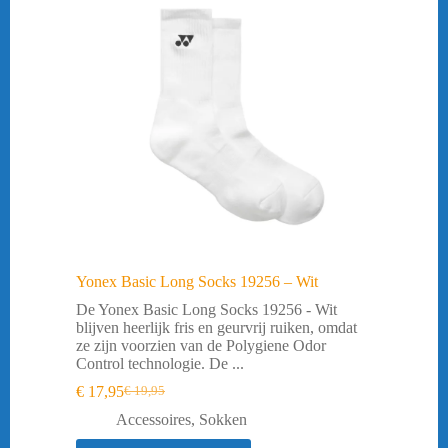
Yonex Basic Long Socks 19256 – Wit
De Yonex Basic Long Socks 19256 - Wit
blijven heerlijk fris en geurvrij ruiken, omdat
ze zijn voorzien van de Polygiene Odor
Control technologie. De ...
€
17,95
€
19,95
Oorspronkelijke
Huidige
prijs
prijs
Accessoires
,
Sokken
was:
is: