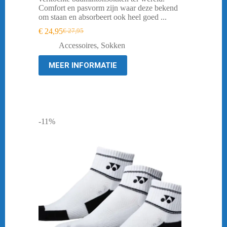
Comfort en pasvorm zijn waar deze bekend
om staan en absorbeert ook heel goed ...
€
24,95
€
27,95
Oorspronkelijke
Huidige
prijs
prijs
Accessoires
,
Sokken
was:
is:
€ 27,95.
€ 24,95.
MEER INFORMATIE
-11%