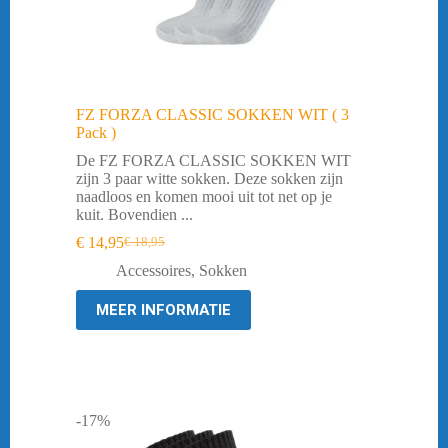
FZ FORZA CLASSIC SOKKEN WIT ( 3
Pack )
De FZ FORZA CLASSIC SOKKEN WIT
zijn 3 paar witte sokken. Deze sokken zijn
naadloos en komen mooi uit tot net op je
kuit. Bovendien ...
€
14,95
€
18,95
Oorspronkelijke
Huidige
prijs
prijs
Accessoires
,
Sokken
was:
is:
€ 18,95.
€ 14,95.
MEER INFORMATIE
-17%