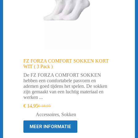
FZ FORZA COMFORT SOKKEN KORT
WIT ( 3 Pack )
De FZ FORZA COMFORT SOKKEN
hebben een comfortabele pasvorm en
ademen goed tijdens het spelen. De sokken
zijn gemaakt van een luchtig materiaal en
werken ...
€
14,95
€
18,95
Oorspronkelijke
Huidige
prijs
prijs
Accessoires
,
Sokken
was:
is:
€ 18,95.
€ 14,95.
MEER INFORMATIE