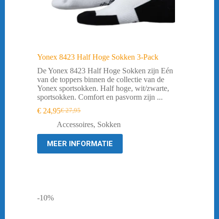
Yonex 8423 Half Hoge Sokken 3-Pack
De Yonex 8423 Half Hoge Sokken zijn Eén
van de toppers binnen de collectie van de
Yonex sportsokken. Half hoge, wit/zwarte,
sportsokken. Comfort en pasvorm zijn ...
€
24,95
€
27,95
Oorspronkelijke
Huidige
prijs
prijs
Accessoires
,
Sokken
was:
is:
€ 27,95.
€ 24,95.
MEER INFORMATIE
-10%