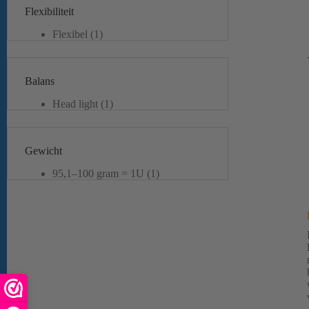
Flexibiliteit
Flexibel
(1)
Medium Flexibel
(3)
Stijf
(1)
Balans
Head light
(1)
Even Balance
(4)
Gewicht
95,1–100 gram = 1U
(1)
80,1-85 gram = 4U
(4)