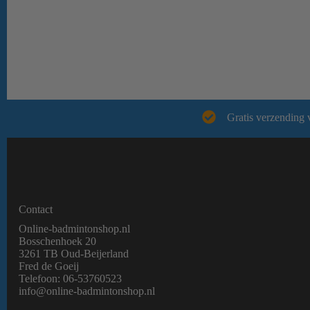
kijkje in 
badminton r
Gratis verzending 
Contact
Online-badmintonshop.nl
Bosschenhoek 20
3261 TB Oud-Beijerland
Fred de Goeij
Telefoon:
06-53760523
info@online-badmintonshop.
nl