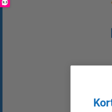
9,3
Kor