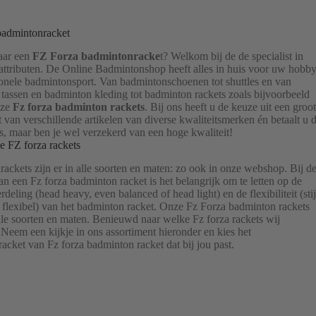
badmintonracket
aar een
FZ Forza badmintonracke
t? Welkom bij de de specialist in
ttributen. De Online Badmintonshop heeft alles in huis voor uw hobb
ionele badmintonsport. Van badmintonschoenen tot shuttles en van
tassen en badminton kleding tot badminton rackets zoals bijvoorbeeld
nze
Fz forza badminton rackets
. Bij ons heeft u de keuze uit een groot
 van verschillende artikelen van diverse kwaliteitsmerken én betaalt u 
js, maar ben je wel verzekerd van een hoge kwaliteit!
e FZ forza rackets
ackets zijn er in alle soorten en maten: zo ook in onze webshop. Bij d
n een Fz forza badminton racket is het belangrijk om te letten op de
deling (head heavy, even balanced of head light) en de flexibiliteit (stij
flexibel) van het badminton racket. Onze Fz Forza badminton rackets
 alle soorten en maten. Benieuwd naar welke Fz forza rackets wij
Neem een kijkje in ons assortiment hieronder en kies het
acket van Fz forza badminton racket dat bij jou past.
Badmintonracket
 alle soorten en maten: zo ook in onze webshop. Bij de aanschaf van een
adminton racket is het belangrijk om te letten op de gewichtsverdeling
, even balanced of head light) en de flexibiliteit (stijf, medium of
an het badminton racket. Onze Fz Forza badminton rackets zijn er in all
 maten. Benieuwd naar welke Fz forza rackets wij verkopen? Neem ee