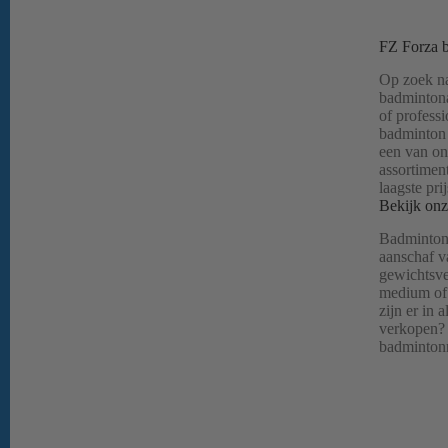
FZ Forza 
Op zoek n
badmintona
of profess
badminton 
een van o
assortiment
laagste pri
Bekijk onz
Badmintonr
aanschaf va
gewichtsver
medium of 
zijn er in
verkopen? 
badmintonr
zijn er in
Fz forza b
(head heavy
flexibel) v
soorten en