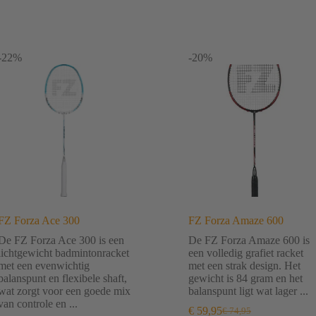
-22%
-20%
FZ Forza Ace 300
FZ Forza Amaze 600
De FZ Forza Ace 300 is een
De FZ Forza Amaze 600 is
lichtgewicht badmintonracket
een volledig grafiet racket
met een evenwichtig
met een strak design. Het
balanspunt en flexibele shaft,
gewicht is 84 gram en het
wat zorgt voor een goede mix
balanspunt ligt wat lager ...
van controle en ...
€
59,95
€
74,95