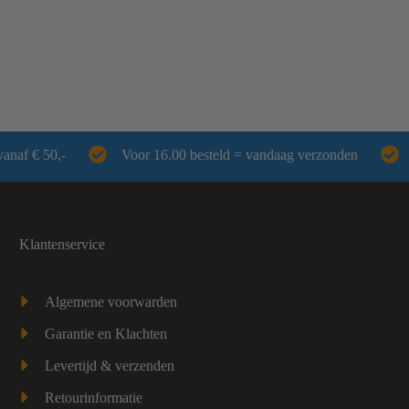
ons assortiment hieronder en kies het badmintonracket van Fz forza
acket dat bij jou past.
vanaf € 50,-
Voor 16.00 besteld = vandaag verzonden
Klantenservice
Algemene voorwarden
Garantie en Klachten
Levertijd & verzenden
Retourinformatie