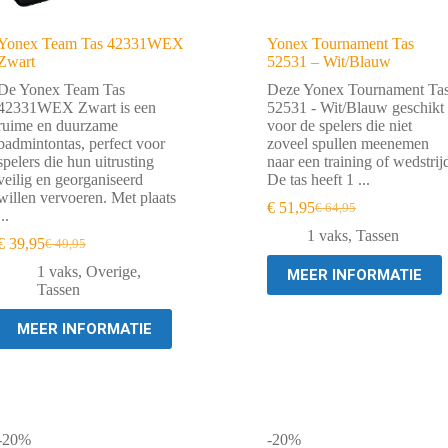
Yonex Team Tas 42331WEX
Yonex Tournament Tas
Zwart
52531 – Wit/Blauw
De Yonex Team Tas
Deze Yonex Tournament Ta
42331WEX Zwart is een
52531 - Wit/Blauw geschikt
ruime en duurzame
voor de spelers die niet
badmintontas, perfect voor
zoveel spullen meenemen
spelers die hun uitrusting
naar een training of wedstrij
veilig en georganiseerd
De tas heeft 1 ...
willen vervoeren. Met plaats
€
51,95
€
64,95
Oorspronkelijke
Huidige
...
prijs
prijs
1 vaks
,
Tassen
€
39,95
€
49,95
Oorspronkelijke
Huidige
was:
is:
prijs
prijs
€ 64,95.
€ 51,95.
1 vaks
,
Overige
,
MEER INFORMATIE
was:
is:
Tassen
€ 49,95.
€ 39,95.
MEER INFORMATIE
-20%
-20%