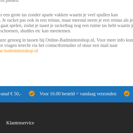
ets passen.
is een grote tas zonder aparte vakken waarin je veel spullen kan
e racket pas ook in een reistas, maar meestal neem je een reistas als je
gaat spelen, zodat je naast je racketbag nog een ruime tas hebt waarin j
, schoenen, shuttles etc kan meenemen.
ze genoeg in tassen bij Online-Badmintonshop.nl. Voor meer info kun
oor vragen terecht via het contactformulier of stuur een mail naar
ne-badmintonshop.nl
vanaf € 50,-
Voor 16.00 besteld = vandaag verzonden
Klantenservice