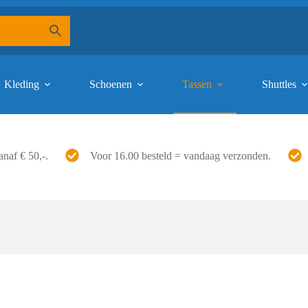
Kleding
Schoenen
Tassen
Shuttles
anaf € 50,-.
Voor 16.00 besteld = vandaag verzonden.