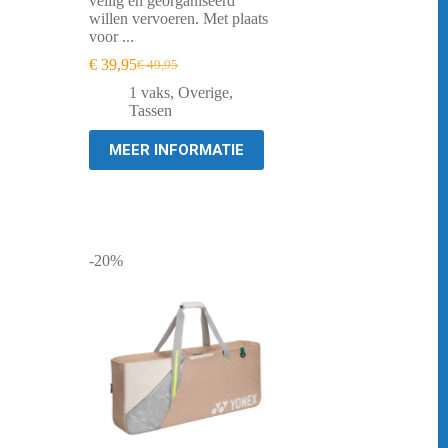
veilig en georganiseerd
willen vervoeren. Met plaats
voor ...
€
39,95
€
49,95
Oorspronkelijke
Huidige
prijs
prijs
1 vaks
,
Overige
,
was:
is:
Tassen
€ 49,95.
€ 39,95.
MEER INFORMATIE
-20%