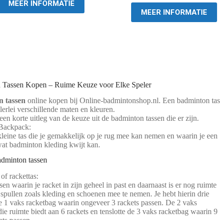
€ 64,95.
€ 51,95.
was:
is:
MEER INFORMATIE
€ 74,95.
€ 59,95.
MEER INFORMATIE
 Tassen Kopen – Ruime Keuze voor Elke Speler
 tassen
online kopen bij Online-badmintonshop.nl. Een badminton tas
llerlei verschillende maten en kleuren.
en korte uitleg van de keuze uit de badminton tassen die er zijn.
 Backpack:
 kleine tas die je gemakkelijk op je rug mee kan nemen en waarin je een
wat badminton kleding kwijt kan.
dminton tassen
of rackettas:
ssen waarin je racket in zijn geheel in past en daarnaast is er nog ruimte
spullen zoals kleding en schoenen mee te nemen. Je hebt hierin drie
e 1 vaks racketbag waarin ongeveer 3 rackets passen. De 2 vaks
ie ruimte biedt aan 6 rackets en tenslotte de 3 vaks racketbag waarin 9