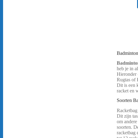
Badminton
Badminton
heb je in a
Hieronder e
Rugtas of
Dit is een
racket en 
Soorten Ba
Racketbag 
Dit zijn ta
om andere 
soorten. D
racketbag d