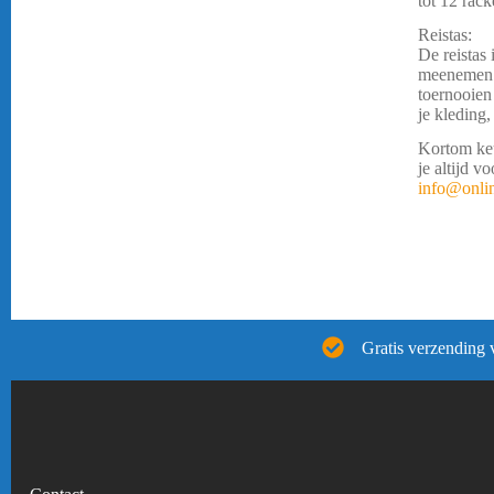
tot 12 rack
Reistas:
De reistas 
meenemen. J
toernooien 
je kleding
Kortom keu
je altijd v
info@onli
Gratis verzending 