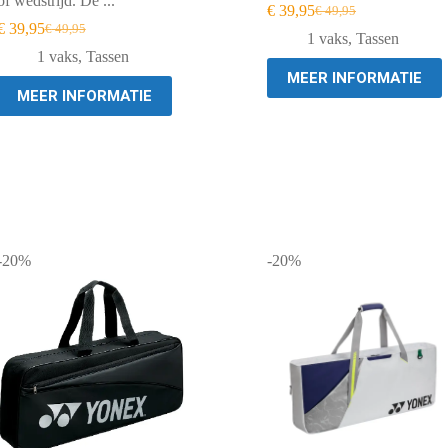
of wedstrijd. De ...
€
39,95
€
49,95
Oorspronkelijke
Huidige
€
39,95
€
49,95
Oorspronkelijke
Huidige
prijs
prijs
1 vaks
,
Tassen
prijs
prijs
was:
is:
1 vaks
,
Tassen
was:
is:
€ 49,95.
€ 39,95.
MEER INFORMATIE
€ 49,95.
€ 39,95.
MEER INFORMATIE
-20%
-20%