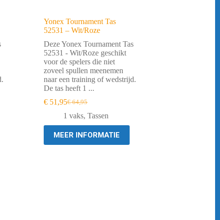
Yonex Tournament Tas
52531 – Wit/Roze
s
Deze Yonex Tournament Tas
52531 - Wit/Roze geschikt
voor de spelers die niet
zoveel spullen meenemen
d.
naar een training of wedstrijd.
De tas heeft 1 ...
€
51,95
€
64,95
Oorspronkelijke
Huidige
prijs
prijs
1 vaks
,
Tassen
was:
is:
€ 64,95.
€ 51,95.
MEER INFORMATIE