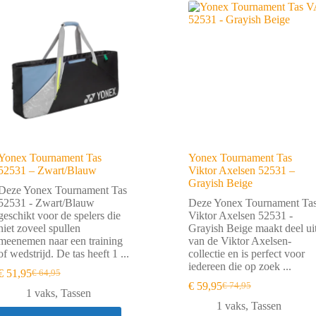
Yonex Tournament Tas
Yonex Tournament Tas
52531 – Zwart/Blauw
Viktor Axelsen 52531 –
Grayish Beige
Deze Yonex Tournament Tas
52531 - Zwart/Blauw
Deze Yonex Tournament Ta
geschikt voor de spelers die
Viktor Axelsen 52531 -
niet zoveel spullen
Grayish Beige maakt deel ui
meenemen naar een training
van de Viktor Axelsen-
of wedstrijd. De tas heeft 1 ...
collectie en is perfect voor
iedereen die op zoek ...
€
51,95
€
64,95
Oorspronkelijke
Huidige
€
59,95
€
74,95
prijs
prijs
Oorspronkelijke
Huidige
1 vaks
,
Tassen
was:
is:
prijs
prijs
1 vaks
,
Tassen