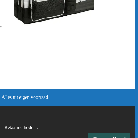
e
Alles uit eigen voorraad
Betaalmethoden :