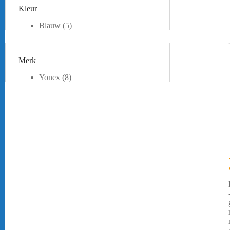
Kleur
Blauw
(5)
Groen
(1)
Roze
(1)
Wit
(3)
Merk
Zwart
(2)
Beige
(1)
Yonex
(8)