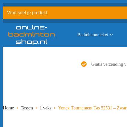
Ga
naar
de
inhoud
Badmintonracket
Gratis verzending v
Home
Tassen
1 vaks
Yonex Tournament Tas 52531 – Zwar