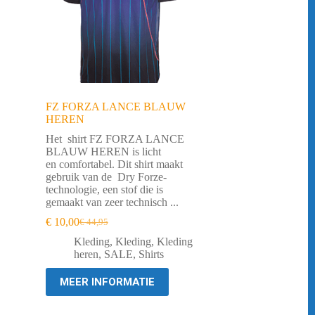
FZ FORZA LANCE BLAUW
HEREN
Het shirt FZ FORZA LANCE
BLAUW HEREN is licht
en comfortabel. Dit shirt maakt
gebruik van de Dry Forze-
technologie, een stof die is
gemaakt van zeer technisch ...
€
10,00
€
44,95
Oorspronkelijke
Huidige
prijs
prijs
Kleding
,
Kleding
,
Kleding
was:
is:
heren
,
SALE
,
Shirts
€ 44,95.
€ 10,00.
MEER INFORMATIE