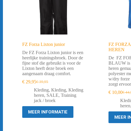
FZ Forza Lixton junior
FZ FORZ
HEREN
De FZ Forza Lixton junior is een
heerlijke trainingsbroek. Door de
De FZ FO
fijne stof die gebruikt is voor de
BLAUW is ee
Lixton heeft deze broek een
heren gema
aangenaam draag comfort.
polyester me
w/dry forze 
€
29,95
€
39,95
Oorspronkelijke
Huidige
zorgt ervoor 
prijs
prijs
Kleding
,
Kleding
,
Kleding
€
10,00
€
44,
was:
is:
Oorsp
Huid
heren
,
SALE
,
Training
€ 39,95.
€ 29,95.
prijs
prijs
jack / broek
Kledi
was:
is:
heren
€ 44,
€ 10,
MEER INFORMATIE
MEER I