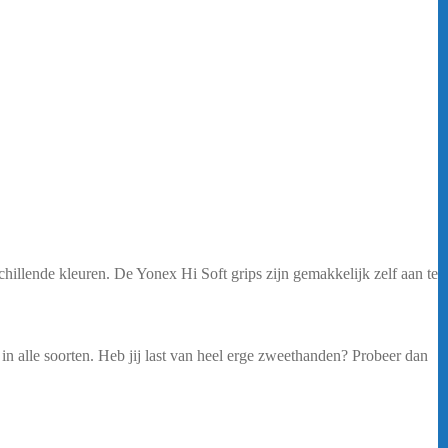
hillende kleuren. De Yonex Hi Soft grips zijn gemakkelijk zelf aan te
 in alle soorten. Heb jij last van heel erge zweethanden? Probeer dan
grips in alle soorten. Heb jij last van heel erge zweethanden? Probeer