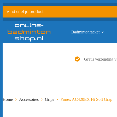
Ga
naar
de
inhoud
Badmintonracket
Gratis verzending v
Home
Accessoires
Grips
Yonex AC420EX Hi Soft Grap