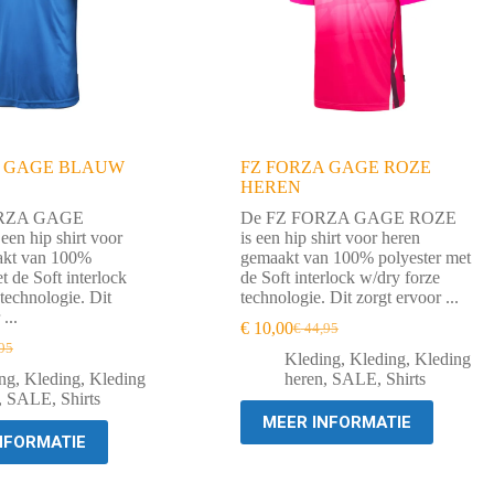
A GAGE BLAUW
FZ FORZA GAGE ROZE
HEREN
RZA GAGE
De FZ FORZA GAGE ROZE
n hip shirt voor
is een hip shirt voor heren
akt van 100%
gemaakt van 100% polyester met
t de Soft interlock
de Soft interlock w/dry forze
technologie. Dit
technologie. Dit zorgt ervoor ...
...
€
10,00
€
44,95
Oorspronkelijke
Huidige
95
ronkelijke
ige
prijs
prijs
Kleding
,
Kleding
,
Kleding
was:
is:
ng
,
Kleding
,
Kleding
heren
,
SALE
,
Shirts
€ 44,95.
€ 10,00.
,
SALE
,
Shirts
95.
00.
MEER INFORMATIE
NFORMATIE