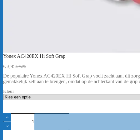
Yonex AC420EX Hi Soft Grap
€
3,95
€
4,95
Oorspronkelijke
Huidige
prijs
prijs
De populaire Yonex AC420EX Hi Soft Grap voelt zacht aan, dit zorgt v
was:
is:
gemakkelijk zelf aan te brengen, omdat op de achterkant van de grip e
€ 4,95.
€ 3,95.
Kleur
Yonex
AC420EX
Hi
Soft
Grap