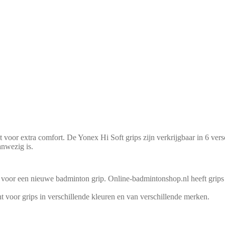
oor extra comfort. De Yonex Hi Soft grips zijn verkrijgbaar in 6 versc
aanwezig is.
bericht.
ijd voor een nieuwe badminton grip. Online-badmintonshop.nl heeft grips
ht voor grips in verschillende kleuren en van verschillende merken.
er tijd voor een nieuwe badminton grip. Online-badmintonshop.com heeft 
n.