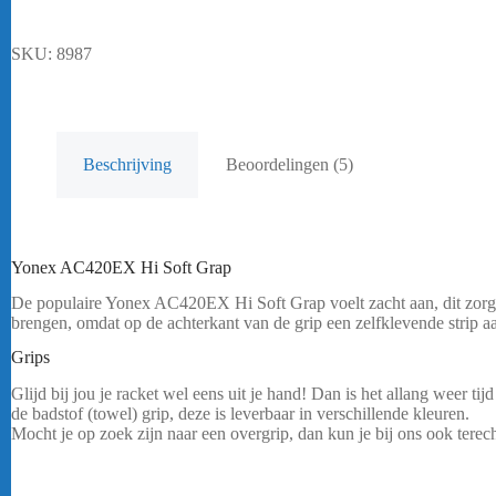
aantal
SKU:
8987
Beschrijving
Beoordelingen (5)
Yonex AC420EX Hi Soft Grap
De populaire Yonex AC420EX Hi Soft Grap voelt zacht aan, dit zorgt v
brengen, omdat op de achterkant van de grip een zelfklevende strip 
Grips
Yonex AC420EX Hi Soft
Glijd bij jou je racket wel eens uit je hand! Dan is het allang weer t
de badstof (towel) grip, deze is leverbaar in verschillende kleuren.
Mocht je op zoek zijn naar een overgrip, dan kun je bij ons ook terec
Vliegt bij jou je racket wel eens uit je handen! Dan is het allang we
dan de badstof of towel grip, deze is leverbaar in verschillende kleure