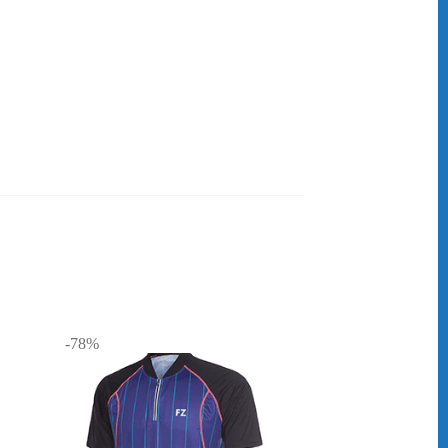
Yonex AC420EX Hi Soft
soorten. Heb jij last van heel erge zweethanden? Probeer dan de
bij jou je racket wel eens uit je hand! Dan is het allang weer tijd
-78%