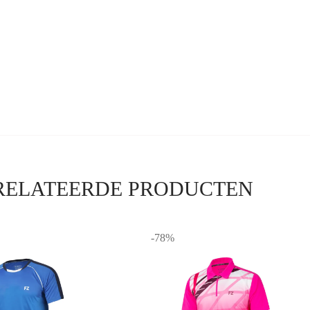
echt voor grips in verschillende kleuren en van verschillende merken. 
tijd voor een nieuwe grip. Online-badmintonshop.com heeft grips in alle 
 voor grips in verschillende kleuren en van verschillende merken. Glijd 
 soorten.
…..
RELATEERDE PRODUCTEN
-78%