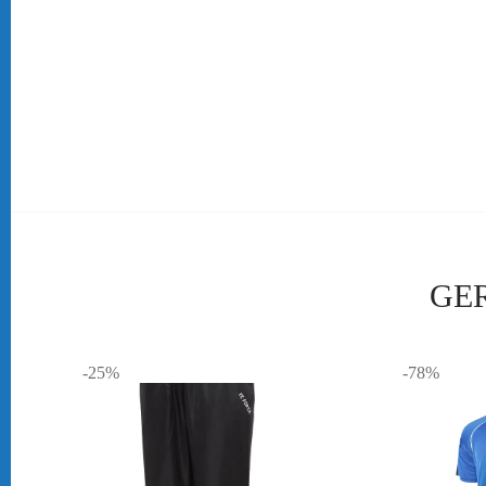
Mocht je op zoek zijn naar een overgrip, dan kun je bij ons ook ter
Grips
Glijd bij jou je racket wel eens uit je hand! Dan is het allang weer 
badstof (towel) grip, deze is leverbaar in verschillende kleuren.
Mocht je op zoek zijn naar een overgrip, dan kun je bij ons ook terecht
voor een nieuwe grip. Online-badmintonshop.com heeft grips in alle
GE
-25%
-78%