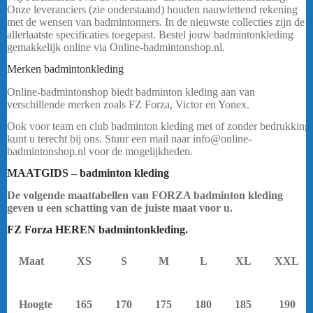
Onze leveranciers (zie onderstaand) houden nauwlettend rekening
met de wensen van badmintonners. In de nieuwste collecties zijn de
allerlaatste specificaties toegepast. Bestel jouw badmintonkleding
gemakkelijk online via Online-badmintonshop.nl.
yonex.
Merken badmintonkleding
Online-badmintonshop biedt badminton kleding aan van
verschillende merken zoals FZ Forza, Victor en Yonex.
Ook voor team en club badminton kleding met of zonder bedrukking
kunt u terecht bij ons. Stuur een mail naar info@online-
badmintonshop.nl voor de mogelijkheden.
yonex.
MAATGIDS – badminton kleding
De volgende maattabellen van FORZA badminton kleding
geven u een schatting van de juiste maat voor u.
FZ Forza HEREN badmintonkleding.
yonex.
Maat
XS
S
M
L
XL
XXL
Hoogte
165
170
175
180
185
190