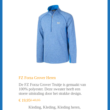
FZ Forza Grover Heren
De FZ Forza Grover Truitje is gemaakt van
100% polyester. Deze sweater heeft een
stoere uitstraling door het strakke design.
€
19,95
€
49,95
Oorspronkelijke
Huidige
prijs
prijs
Kleding
,
Kleding
,
Kleding heren
,