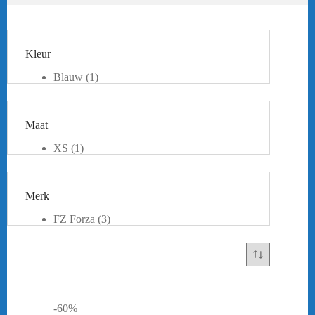
Kleur
Blauw
(1)
Grijs
(1)
Zwart
(2)
Maat
XS
(1)
S
(1)
M
(1)
XL
(1)
Merk
FZ Forza
(3)
Yonex
(1)
-60%