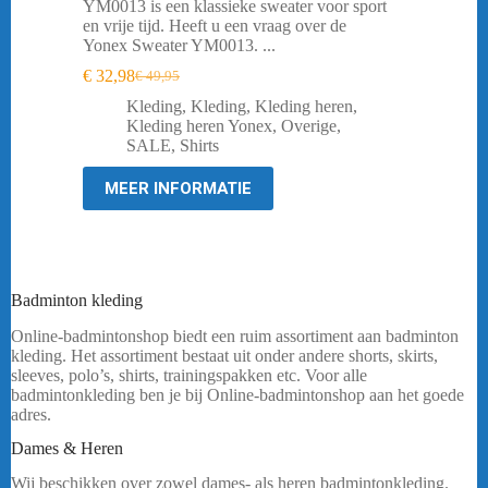
YM0013 is een klassieke sweater voor sport
en vrije tijd. Heeft u een vraag over de
Yonex Sweater YM0013. ...
€
32,98
€
49,95
Oorspronkelijke
Huidige
prijs
prijs
Kleding
,
Kleding
,
Kleding heren
,
was:
is:
Kleding heren Yonex
,
Overige
,
€ 49,95.
€ 32,98.
SALE
,
Shirts
MEER INFORMATIE
Badminton kleding
Online-badmintonshop biedt een ruim assortiment aan badminton
kleding. Het assortiment bestaat uit onder andere shorts, skirts,
sleeves, polo’s, shirts, trainingspakken etc. Voor alle
badmintonkleding ben je bij Online-badmintonshop aan het goede
adres.
yonex.
Dames & Heren
Wij beschikken over zowel dames- als heren badmintonkleding.