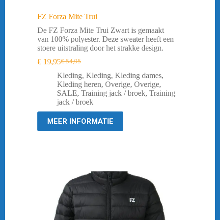
FZ Forza Mite Trui
De FZ Forza Mite Trui Zwart is gemaakt
van 100% polyester. Deze sweater heeft een
stoere uitstraling door het strakke design.
€
19,95
€
54,95
Oorspronkelijke
Huidige
prijs
prijs
Kleding
,
Kleding
,
Kleding dames
,
was:
is:
Kleding heren
,
Overige
,
Overige
,
€ 54,95.
€ 19,95.
SALE
,
Training jack / broek
,
Training
jack / broek
MEER INFORMATIE