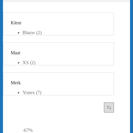
Kleur
Blauw
(2)
Grijs
(2)
Khaki
(1)
Rood
(1)
Maat
Zilver
(1)
Citrus groen
(1)
XS
(2)
S
(5)
M
(5)
L
(2)
Merk
XL
(3)
Yonex
(7)
-67%