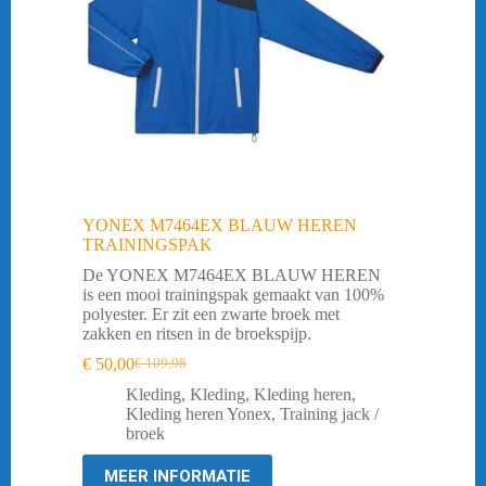
YONEX M7464EX BLAUW HEREN
TRAININGSPAK
De YONEX M7464EX BLAUW HEREN
is een mooi trainingspak gemaakt van 100%
polyester. Er zit een zwarte broek met
zakken en ritsen in de broekspijp.
€
50,00
€
109,98
Oorspronkelijke
Huidige
prijs
prijs
Kleding
,
Kleding
,
Kleding heren
,
was:
is:
Kleding heren Yonex
,
Training jack /
€ 109,98.
€ 50,00.
broek
MEER INFORMATIE