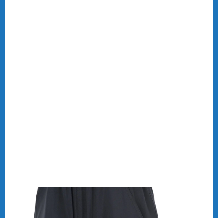
Ons heren badmintonkleding assortiment bestaat onder
andere uit shorts, sleeves, polo’s, shirts, trainingspakken
etc. Onze kleding voor heren is er in diverse prijsklassen.
Voor alle sportkleding ben je bij Online-badmintonshop
aan het goede adres. Bekijk ons assortiment badminton
kleding en stel jouw eigen outfit samen! Welkom bij de
Online-badmintonshop: uw specialist in
badmintonattributen. Wij verkopen alles om uw
badmintonsport uit te kunnen oefenen. De Online-
badmintonshop biedt een ruim assortiment aan
badmintonkleding
voor heren. Van shirts tot vesten en
van trainingspakken tot schoenen. Ons heren badminton
kleding assortiment bestaat onder andere uit shorts, sleeves,
polo’s, shirts, trainingspakken etc. Onze kleding voor heren
is er in diverse prijsklassen. Voor alle sportkleding ben je
bij Online-badmintonshop aan het goede adres. Bekijk ons
assortiment heren Yonex badminton kleding hieronder en
stel jouw eigen outfit samen!