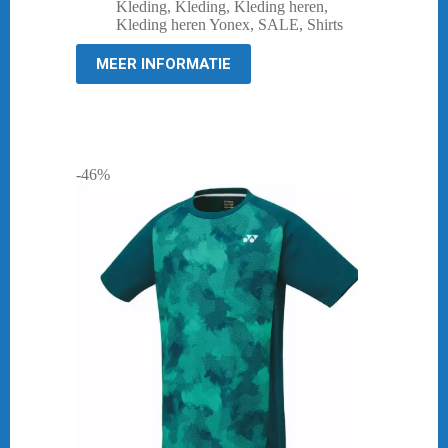
prijs
prijs
Kleding
,
Kleding
,
Kleding heren
,
was:
is:
Kleding heren Yonex
,
SALE
,
Shirts
€ 29,95.
€ 10,00.
MEER INFORMATIE
-46%