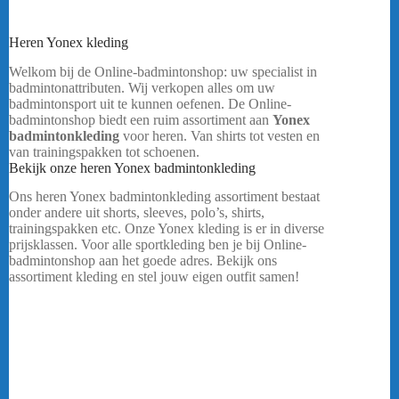
Heren Yonex kleding
Welkom bij de Online-badmintonshop: uw specialist in
badmintonattributen. Wij verkopen alles om uw
badmintonsport uit te kunnen oefenen. De Online-
badmintonshop biedt een ruim assortiment aan
Yonex
badmintonkleding
voor heren. Van shirts tot vesten en
van trainingspakken tot schoenen.
Bekijk onze heren Yonex badmintonkleding
Ons heren Yonex badmintonkleding assortiment bestaat
onder andere uit shorts, sleeves, polo’s, shirts,
trainingspakken etc. Onze Yonex kleding is er in diverse
prijsklassen. Voor alle sportkleding ben je bij Online-
badmintonshop aan het goede adres. Bekijk ons
assortiment kleding en stel jouw eigen outfit samen!
Welkom bij de Online-badmintonshop: uw specialist in
badmintonattributen. Wij verkopen alles om uw
badmintonsport uit te kunnen oefenen. De Online-
badmintonshop biedt een ruim assortiment aan
Yonex
badmintonkleding
. Van shirts tot vesten en van
trainingspakken tot schoenen.
Bekijk onze heren kleding