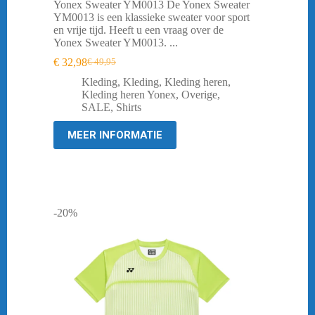
Yonex Sweater YM0013 De Yonex Sweater
YM0013 is een klassieke sweater voor sport
en vrije tijd. Heeft u een vraag over de
Yonex Sweater YM0013. ...
€
32,98
€
49,95
Oorspronkelijke
Huidige
prijs
prijs
Kleding
,
Kleding
,
Kleding heren
,
was:
is:
Kleding heren Yonex
,
Overige
,
€ 49,95.
€ 32,98.
SALE
,
Shirts
MEER INFORMATIE
-20%