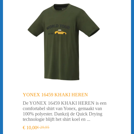
YONEX 16459 KHAKI HEREN
De YONEX 16459 KHAKI HEREN is een
comfortabel shirt van Yonex, gemaakt van
100% polyester. Dankzij de Quick Drying
technologie blijft het shirt koel en ...
€
10,00
€
29,95
Oorspronkelijke
Huidige