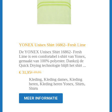
YONEX Unisex Shirt 16862- Fresh Lime
De YONEX Unisex Shirt 16862- Fresh
Lime is een comfortabel t-shirt van Yonex,
gemaakt van 100% polyester. Dankzij de
Quick Drying technologie blijft het shirt ...
€
31,95
€
39,95
Oorspronkelijke
Huidige
prijs
prijs
Kleding
,
Kleding dames
,
Kleding
was:
is:
heren
,
Kleding heren Yonex
,
Shirts
,
€ 39,95.
€ 31,95.
Shirts
MEER INFORMATIE