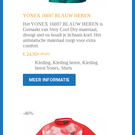
YONEX 16697 BLAUW HEREN
Het YONEX 16697 BLAUW HEREN is
Gemaakt van Very Cool Dry-materiaal,
droogt snel en houdt je lichaam koel. Het
antistatische materiaal zorgt voor extra
comfort.
€
24,95
€
45,95
Oorspronkelijke
Huidige
prijs
prijs
Kleding
,
Kleding heren
,
Kleding
was:
is:
heren Yonex
,
Shirts
€ 45,95.
€ 24,95.
MEER INFORMATIE
-46%