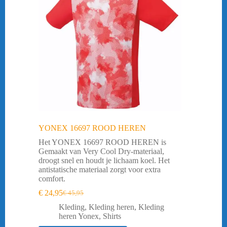
YONEX 16697 ROOD HEREN
Het YONEX 16697 ROOD HEREN is
Gemaakt van Very Cool Dry-materiaal,
droogt snel en houdt je lichaam koel. Het
antistatische materiaal zorgt voor extra
comfort.
€
24,95
€
45,95
Oorspronkelijke
Huidige
prijs
prijs
Kleding
,
Kleding heren
,
Kleding
was:
is:
heren Yonex
,
Shirts
€ 45,95.
€ 24,95.