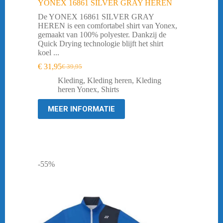
YONEX 16861 SILVER GRAY HEREN
De YONEX 16861 SILVER GRAY
HEREN is een comfortabel shirt van Yonex,
gemaakt van 100% polyester. Dankzij de
Quick Drying technologie blijft het shirt
koel ...
€
31,95
€
39,95
Oorspronkelijke
Huidige
prijs
prijs
Kleding
,
Kleding heren
,
Kleding
was:
is:
heren Yonex
,
Shirts
€ 39,95.
€ 31,95.
MEER INFORMATIE
-55%