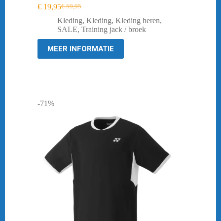
€
19,95
€
59,95
Oorspronkelijke
Huidige
prijs
prijs
Kleding
,
Kleding
,
Kleding heren
,
was:
is:
SALE
,
Training jack / broek
€ 59,95.
€ 19,95.
MEER INFORMATIE
-71%