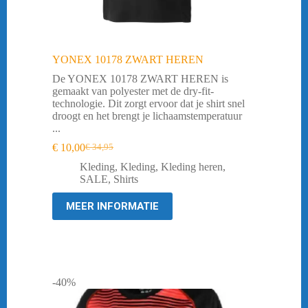
YONEX 10178 ZWART HEREN
De YONEX 10178 ZWART HEREN is
gemaakt van polyester met de dry-fit-
technologie. Dit zorgt ervoor dat je shirt snel
droogt en het brengt je lichaamstemperatuur
...
€
10,00
€
34,95
Oorspronkelijke
Huidige
prijs
prijs
Kleding
,
Kleding
,
Kleding heren
,
was:
is:
SALE
,
Shirts
€ 34,95.
€ 10,00.
MEER INFORMATIE
-40%