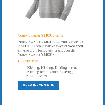
Yonex Sweater YM0013 Grijs
Yonex Sweater YM0013 De Yonex Sweater
YM0013 is een klassieke sweater voor sport
en vrije tijd. Heeft u een vraag over de
Yonex Sweater YM0013. ...
€
32,98
€
49,95
Oorspronkelijke
Huidige
prijs
prijs
Kleding
,
Kleding
,
Kleding heren
,
was:
is:
Kleding heren Yonex
,
Overige
,
€ 49,95.
€ 32,98.
SALE
,
Shirts
MEER INFORMATIE