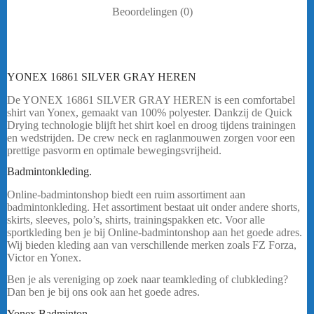
Beoordelingen (0)
YONEX 16861 SILVER GRAY HEREN
De YONEX 16861 SILVER GRAY HEREN is een comfortabel
shirt van Yonex, gemaakt van 100% polyester. Dankzij de Quick
Drying technologie blijft het shirt koel en droog tijdens trainingen
en wedstrijden. De crew neck en raglanmouwen zorgen voor een
prettige pasvorm en optimale bewegingsvrijheid.
bericht.
Badmintonkleding.
YONEX 16861 SILVER GRAY HEREN
Online-badmintonshop biedt een ruim assortiment aan
badmintonkleding. Het assortiment bestaat uit onder andere shorts,
skirts, sleeves, polo’s, shirts, trainingspakken etc. Voor alle
sportkleding ben je bij Online-badmintonshop aan het goede adres.
Wij bieden kleding aan van verschillende merken zoals FZ Forza,
Victor en Yonex.
Ben je als vereniging op zoek naar teamkleding of clubkleding?
Dan ben je bij ons ook aan het goede adres.
Yonex Badminton.