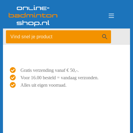
Ga
naar
de
inhoud
Gratis verzending vanaf € 50,-.
Voor 16.00 besteld = vandaag verzonden.
Alles uit eigen voorraad.