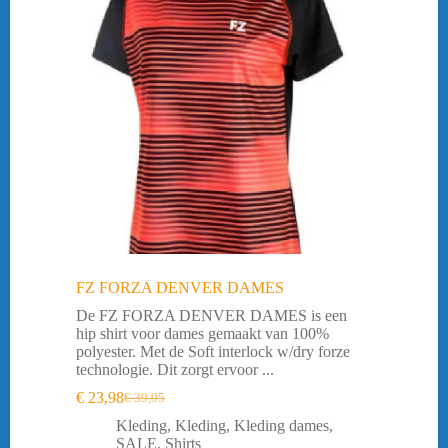
FZ FORZA DENVER DAMES
De FZ FORZA DENVER DAMES is een
hip shirt voor dames gemaakt van 100%
polyester. Met de Soft interlock w/dry forze
technologie. Dit zorgt ervoor ...
€
23,98
€
39,95
Oorspronkelijke
Huidige
prijs
prijs
Kleding
,
Kleding
,
Kleding dames
,
was:
is:
SALE
,
Shirts