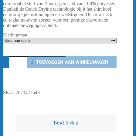
was:
is:
comfortabel shirt van Yonex, gemaakt van 100% polyester.
€ 39,95.
€ 31,95.
Dankzij de Quick Drying technologie blijft het shirt koel
en droog tijdens trainingen en wedstrijden. De crew neck
en raglanmouwen zorgen voor een prettige pasvorm en
optimale bewegingsvrijheid.
Kledingmaat
YONEX
TOEVOEGEN AAN WINKELWAGEN
16861
SILVER
GRAY
HEREN
aantal
SKU:
7623477648
Beschrijving