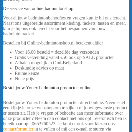
De service van online-badmintonshop.
Voor al jouw badmintonbehoeftes en vragen kun je bij ons terecht.
Naast ons uitgebreide assortiment kleding, rackets, tassen en meer,
kun je bij ons ook terecht voor het bespannen van jouw
badmintonracket.
Bestellen bij Online-badmintonshop.nl betekent altijd:
Voor 16.00 besteld = dezelfde dag verzonden
Gratis verzending vanaf €50 ook op SALE producten
Afhalen mogelijk in Oud-Beijerland
Deskundig advies op maat
Ruime keuze
Nette prijs
YONEX 16861 SILVER GRAY HEREN
Bestel jouw Yonex badminton producten online.
YONEX 16861
SILVER GRAY HEREN
Bestel jouw Yonex badminton producten direct online. Neem snel
een kijkje in onze webshop om te kijken of jouw gewenste product
er tussen zit. Heb je vragen of behoefte aan meer informatie over
onze producten? Neem dan contact met ons op! Telefonisch ben ik
bereikbaar op: 0653760523. Je kunt er ook voor kiezen ons
contactformulier
in te vullen of mij een e-mail te sturen via