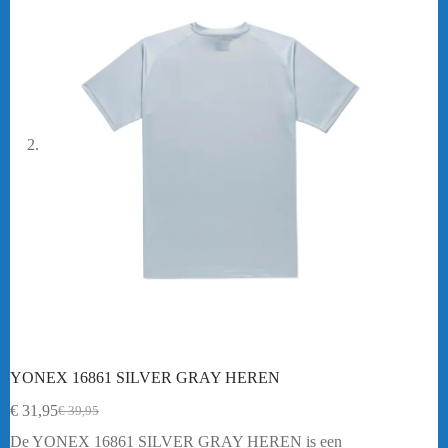
YONEX 16861 SILVER GRAY HEREN
€
31,95
€
39,95
Oorspronkelijke
Huidige
prijs
prijs
De YONEX 16861 SILVER GRAY HEREN is een