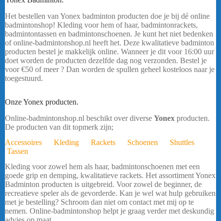
Het bestellen van Yonex badminton producten doe je bij dé online
badmintonshop! Kleding voor hem of haar, badmintonrackets,
badmintontassen en badmintonschoenen. Je kunt het niet bedenken
of online-badmintonshop.nl heeft het. Deze kwalitatieve badminton
producten bestel je makkelijk online. Wanneer je dit voor 16:00 uur
doet worden de producten dezelfde dag nog verzonden. Bestel je
voor €50 of meer ? Dan worden de spullen geheel kosteloos naar je
toegestuurd.
YONEX 16861 SILVER GRAY HEREN. Gratis
verzending vanaf €50 ook op SALE producten.
Onze Yonex producten.
YONEX 16861 SILVER GRAY HEREN
Online-badmintonshop.nl beschikt over diverse
Yonex
producten.
De producten van dit topmerk zijn;
Accessoires
Kleding
Rackets
Schoenen
Shuttles
Tassen
Kleding voor zowel hem als haar, badmintonschoenen met een
goede grip en demping, kwalitatieve rackets. Het assortiment Yonex
Badminton producten is uitgebreid. Voor zowel de beginner, de
recreatieve speler als de gevorderde. Kan je wel wat hulp gebruiken
met je bestelling? Schroom dan niet om contact met mij op te
nemen. Online-badmintonshop helpt je graag verder met deskundig
advies op maat.