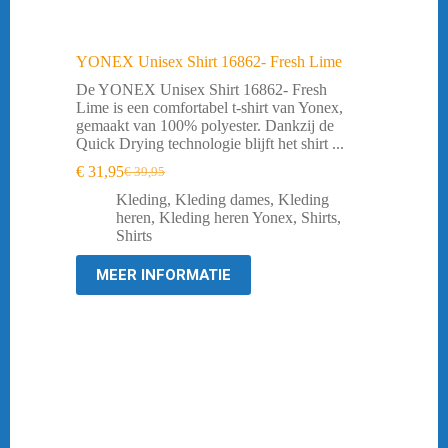
YONEX Unisex Shirt 16862- Fresh Lime
De YONEX Unisex Shirt 16862- Fresh
Lime is een comfortabel t-shirt van Yonex,
gemaakt van 100% polyester. Dankzij de
Quick Drying technologie blijft het shirt ...
€
31,95
€
39,95
Oorspronkelijke
Huidige
prijs
prijs
Kleding
,
Kleding dames
,
Kleding
was:
is:
heren
,
Kleding heren Yonex
,
Shirts
,
€ 39,95.
€ 31,95.
Shirts
MEER INFORMATIE