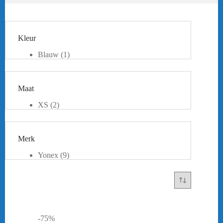
Kleur
Blauw
(1)
Geel
(1)
Grijs
(3)
Khaki
(1)
Maat
Licht blauw
(1)
Rood
(1)
XS
(2)
Zilver
(1)
S
(9)
Zwart
(1)
M
(5)
Citrus groen
(1)
L
(3)
Merk
XL
(4)
Yonex
(9)
-75%