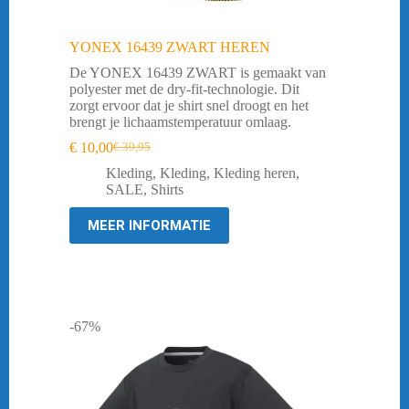
YONEX 16439 ZWART HEREN
De YONEX 16439 ZWART is gemaakt van
polyester met de dry-fit-technologie. Dit
zorgt ervoor dat je shirt snel droogt en het
brengt je lichaamstemperatuur omlaag.
€
10,00
€
39,95
Oorspronkelijke
Huidige
prijs
prijs
Kleding
,
Kleding
,
Kleding heren
,
was:
is:
SALE
,
Shirts
€ 39,95.
€ 10,00.
MEER INFORMATIE
-67%