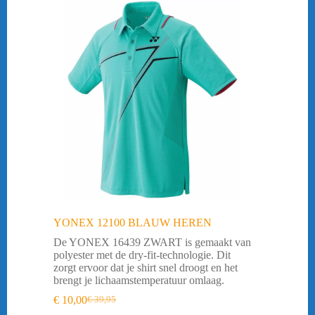
YONEX 12100 BLAUW HEREN
De YONEX 16439 ZWART is gemaakt van
polyester met de dry-fit-technologie. Dit
zorgt ervoor dat je shirt snel droogt en het
brengt je lichaamstemperatuur omlaag.
€
10,00
€
39,95
Oorspronkelijke
Huidige