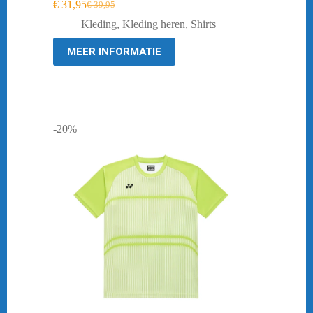
€
31,95
€
39,95
Oorspronkelijke
Huidige
prijs
prijs
Kleding
,
Kleding heren
,
Shirts
was:
is:
€ 39,95.
€ 31,95.
MEER INFORMATIE
-20%