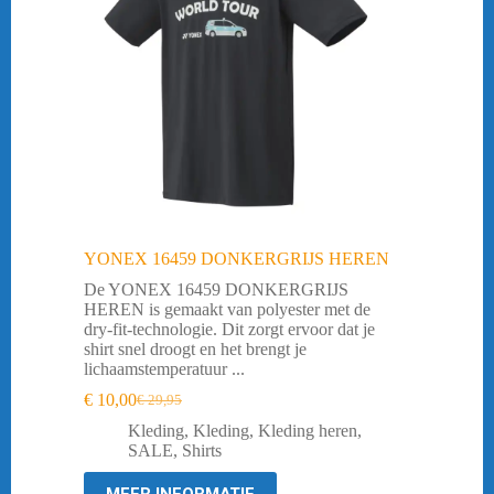
YONEX 16459 DONKERGRIJS HEREN
De YONEX 16459 DONKERGRIJS
HEREN is gemaakt van polyester met de
dry-fit-technologie. Dit zorgt ervoor dat je
shirt snel droogt en het brengt je
lichaamstemperatuur ...
€
10,00
€
29,95
Oorspronkelijke
Huidige
prijs
prijs
Kleding
,
Kleding
,
Kleding heren
,
was:
is:
SALE
,
Shirts
€ 29,95.
€ 10,00.