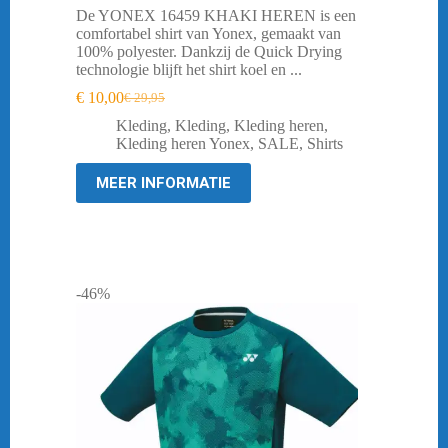
De YONEX 16459 KHAKI HEREN is een
comfortabel shirt van Yonex, gemaakt van
100% polyester. Dankzij de Quick Drying
technologie blijft het shirt koel en ...
€
10,00
€
29,95
Oorspronkelijke
Huidige
prijs
prijs
Kleding
,
Kleding
,
Kleding heren
,
was:
is:
Kleding heren Yonex
,
SALE
,
Shirts
€ 29,95.
€ 10,00.
MEER INFORMATIE
-46%