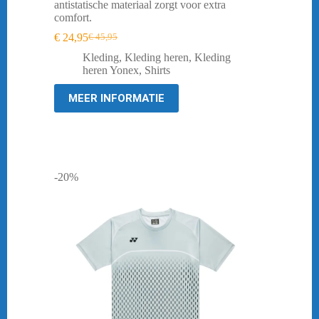
antistatische materiaal zorgt voor extra
comfort.
€
24,95
€
45,95
Oorspronkelijke
Huidige
prijs
prijs
Kleding
,
Kleding heren
,
Kleding
was:
is:
heren Yonex
,
Shirts
€ 45,95.
€ 24,95.
MEER INFORMATIE
-20%