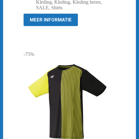
prijs
prijs
Kleding
,
Kleding
,
Kleding heren
,
was:
is:
SALE
,
Shirts
€ 39,95.
€ 10,00.
MEER INFORMATIE
-75%