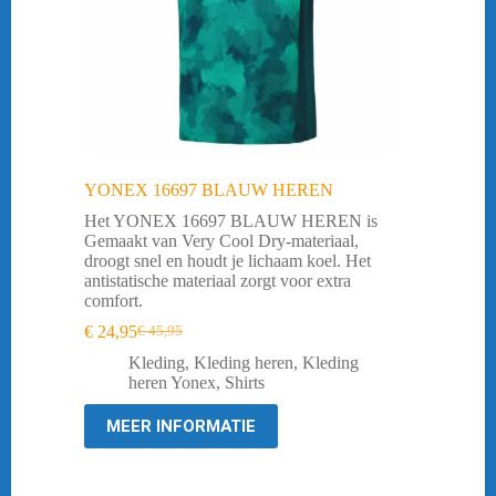
YONEX 16697 BLAUW HEREN
Het YONEX 16697 BLAUW HEREN is
Gemaakt van Very Cool Dry-materiaal,
droogt snel en houdt je lichaam koel. Het
antistatische materiaal zorgt voor extra
comfort.
€
24,95
€
45,95
Oorspronkelijke
Huidige
prijs
prijs
Kleding
,
Kleding heren
,
Kleding
was:
is:
heren Yonex
,
Shirts
€ 45,95.
€ 24,95.
MEER INFORMATIE