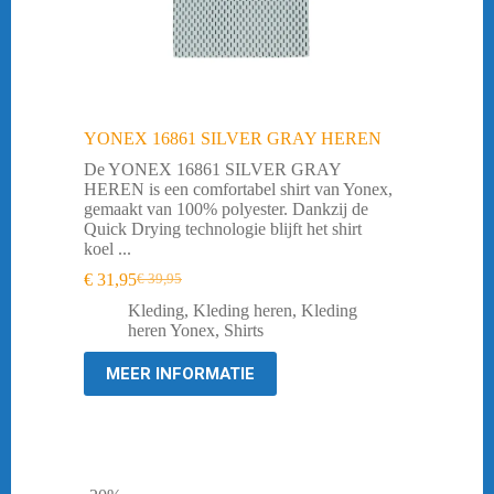
YONEX 16861 SILVER GRAY HEREN
De YONEX 16861 SILVER GRAY
HEREN is een comfortabel shirt van Yonex,
gemaakt van 100% polyester. Dankzij de
Quick Drying technologie blijft het shirt
koel ...
€
31,95
€
39,95
Oorspronkelijke
Huidige
prijs
prijs
Kleding
,
Kleding heren
,
Kleding
was:
is:
heren Yonex
,
Shirts
€ 39,95.
€ 31,95.
MEER INFORMATIE