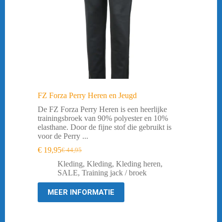
FZ Forza Perry Heren en Jeugd
De FZ Forza Perry Heren is een heerlijke
trainingsbroek van 90% polyester en 10%
elasthane. Door de fijne stof die gebruikt is
voor de Perry ...
€
19,95
€
44,95
Oorspronkelijke
Huidige
prijs
prijs
Kleding
,
Kleding
,
Kleding heren
,
was:
is:
SALE
,
Training jack / broek
€ 44,95.
€ 19,95.
MEER INFORMATIE