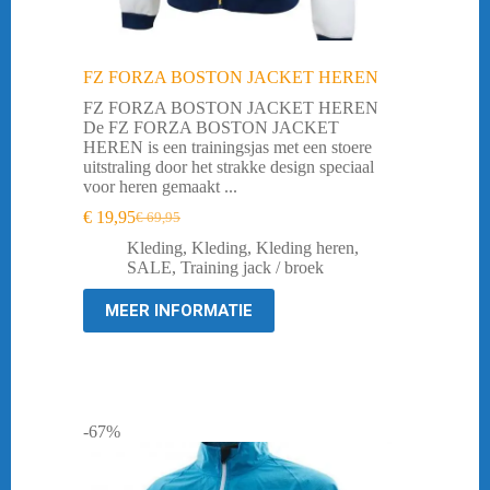
FZ FORZA BOSTON JACKET HEREN
FZ FORZA BOSTON JACKET HEREN
De FZ FORZA BOSTON JACKET
HEREN is een trainingsjas met een stoere
uitstraling door het strakke design speciaal
voor heren gemaakt ...
€
19,95
€
69,95
Oorspronkelijke
Huidige
prijs
prijs
Kleding
,
Kleding
,
Kleding heren
,
was:
is:
SALE
,
Training jack / broek
€ 69,95.
€ 19,95.
MEER INFORMATIE
-67%