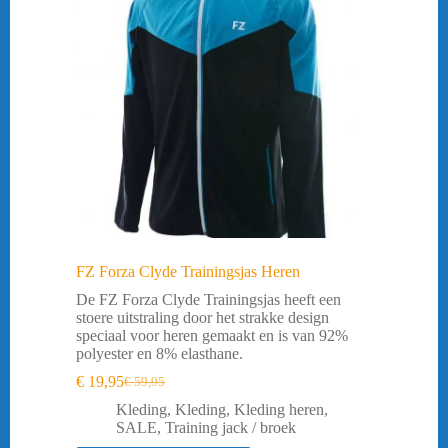
FZ Forza Clyde Trainingsjas Heren
De FZ Forza Clyde Trainingsjas heeft een
stoere uitstraling door het strakke design
speciaal voor heren gemaakt en is van 92%
polyester en 8% elasthane.
€
19,95
€
59,95
Oorspronkelijke
Huidige
prijs
prijs
Kleding
,
Kleding
,
Kleding heren
,
was:
is:
SALE
,
Training jack / broek
€ 59,95.
€ 19,95.