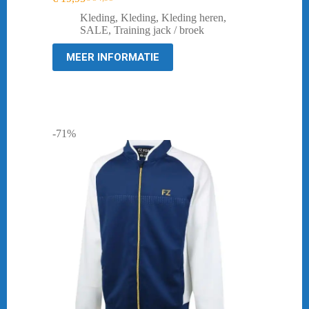
Oorspronkelijke
Huidige
prijs
prijs
Kleding
,
Kleding
,
Kleding heren
,
was:
is:
SALE
,
Training jack / broek
€ 54,95.
€ 19,95.
MEER INFORMATIE
-71%