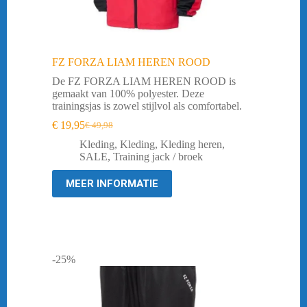
FZ FORZA LIAM HEREN ROOD
De FZ FORZA LIAM HEREN ROOD is
gemaakt van 100% polyester. Deze
trainingsjas is zowel stijlvol als comfortabel.
€
19,95
€
49,98
Oorspronkelijke
Huidige
prijs
prijs
Kleding
,
Kleding
,
Kleding heren
,
was:
is:
SALE
,
Training jack / broek
€ 49,98.
€ 19,95.
MEER INFORMATIE
-25%