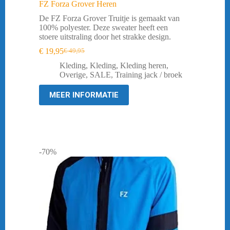
FZ Forza Grover Heren
De FZ Forza Grover Truitje is gemaakt van
100% polyester. Deze sweater heeft een
stoere uitstraling door het strakke design.
€
19,95
€
49,95
Oorspronkelijke
Huidige
prijs
prijs
Kleding
,
Kleding
,
Kleding heren
,
was:
is:
Overige
,
SALE
,
Training jack / broek
€ 49,95.
€ 19,95.
MEER INFORMATIE
-70%