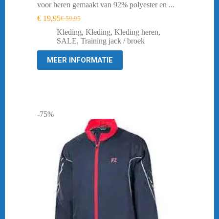
voor heren gemaakt van 92% polyester en ...
€
19,95
€
59,95
Oorspronkelijke
Huidige
prijs
prijs
Kleding
,
Kleding
,
Kleding heren
,
was:
is:
SALE
,
Training jack / broek
€ 59,95.
€ 19,95.
MEER INFORMATIE
-75%