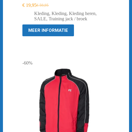
€
19,95
€
59,95
Oorspronkelijke
Huidige
prijs
prijs
Kleding
,
Kleding
,
Kleding heren
,
was:
is:
SALE
,
Training jack / broek
€ 59,95.
€ 19,95.
MEER INFORMATIE
-60%