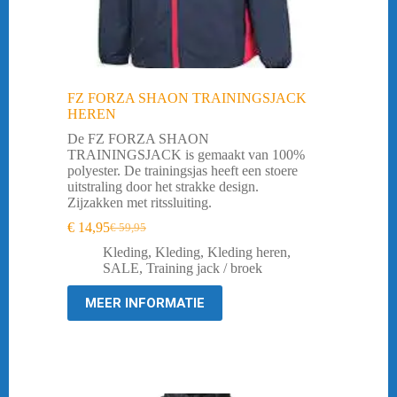
FZ FORZA SHAON TRAININGSJACK
HEREN
De FZ FORZA SHAON
TRAININGSJACK is gemaakt van 100%
polyester. De trainingsjas heeft een stoere
uitstraling door het strakke design.
Zijzakken met ritssluiting.
€
14,95
€
59,95
Oorspronkelijke
Huidige
prijs
prijs
Kleding
,
Kleding
,
Kleding heren
,
was:
is:
SALE
,
Training jack / broek
€ 59,95.
€ 14,95.
MEER INFORMATIE