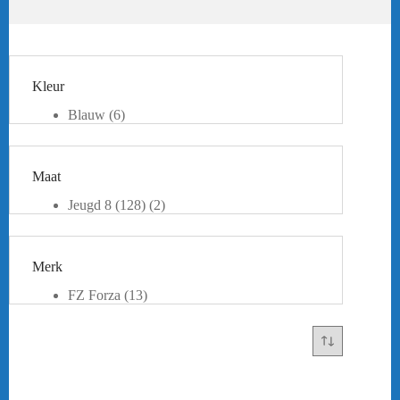
Kleur
Blauw
(6)
Oranje
(1)
Rood
(2)
Wit
(1)
Maat
Zwart
(9)
Jeugd 8 (128)
(2)
Jeugd 10 (140)
(5)
Jeugd 12 (152)
(3)
Jeugd 14 (164)
(4)
Merk
XXS
(1)
XS
(8)
FZ Forza
(13)
S
(4)
Yonex
(1)
XL
(1)