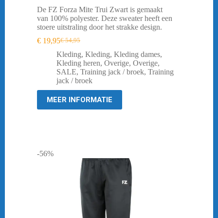
De FZ Forza Mite Trui Zwart is gemaakt
van 100% polyester. Deze sweater heeft een
stoere uitstraling door het strakke design.
€
19,95
€
54,95
Oorspronkelijke
Huidige
prijs
prijs
Kleding
,
Kleding
,
Kleding dames
,
was:
is:
Kleding heren
,
Overige
,
Overige
,
€ 54,95.
€ 19,95.
SALE
,
Training jack / broek
,
Training
jack / broek
MEER INFORMATIE
-56%