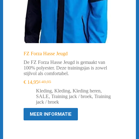
FZ Forza Hasse Jeugd
De FZ Forza Hasse Jeugd is gemaakt van
100% polyester. Deze trainingsjas is zowel
stijlvol als comfortabel.
€
14,95
€
49,95
Oorspronkelijke
Huidige
prijs
prijs
Kleding
,
Kleding
,
Kleding heren
,
was:
is:
SALE
,
Training jack / broek
,
Training
€ 49,95.
€ 14,95.
jack / broek
MEER INFORMATIE