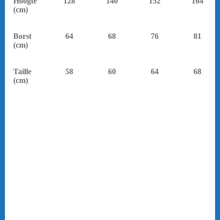
Hoogte
128
140
152
164
(cm)
Borst
64
68
76
81
(cm)
Taille
58
60
64
68
(cm)
yonex.
Online-badmintonshop biedt een ruim assortiment aan badminton
kleding. Het assortiment bestaat uit onder andere shorts, skirts,
sleeves, polo’s, shirts, trainingspakken etc. Voor alle
badmintonkleding ben je bij Online-badmintonshop aan het goede
adres.