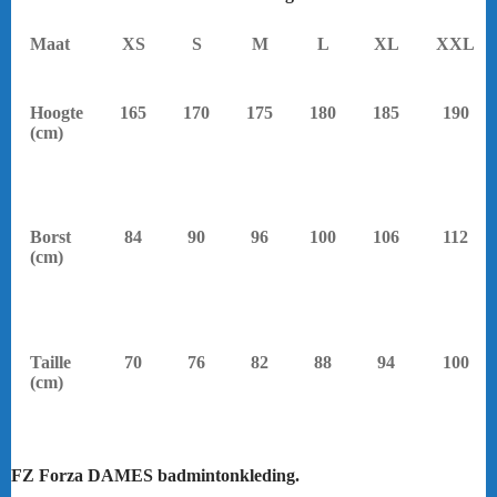
Maat
XS
S
M
L
XL
XXL
Hoogte
165
170
175
180
185
190
(cm)
Borst
84
90
96
100
106
112
(cm)
Taille
70
76
82
88
94
100
(cm)
FZ Forza DAMES badmintonkleding.
yonex.