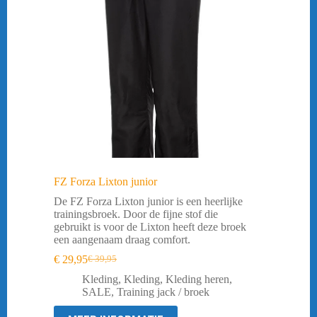
FZ Forza Lixton junior
De FZ Forza Lixton junior is een heerlijke
trainingsbroek. Door de fijne stof die
gebruikt is voor de Lixton heeft deze broek
een aangenaam draag comfort.
€
29,95
€
39,95
Oorspronkelijke
Huidige
prijs
prijs
Kleding
,
Kleding
,
Kleding heren
,
was:
is:
SALE
,
Training jack / broek
€ 39,95.
€ 29,95.