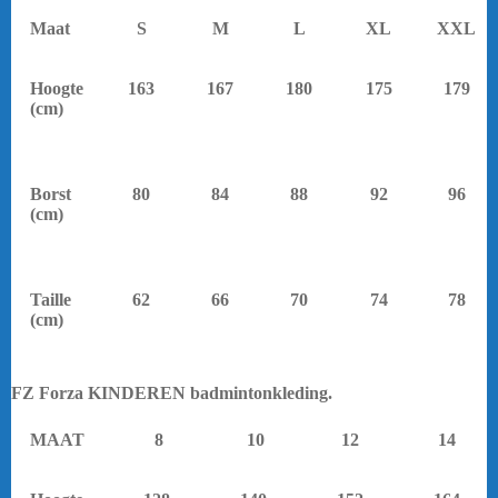
Maat
S
M
L
XL
XXL
Hoogte
163
167
180
175
179
(cm)
Borst
80
84
88
92
96
(cm)
Taille
62
66
70
74
78
(cm)
FZ Forza KINDEREN badmintonkleding.
yonex.
MAAT
8
10
12
14