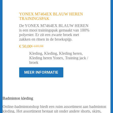
YONEX M7464EX BLAUW HEREN
TRAININGSPAK
De YONEX M7464EX BLAUW HEREN
is een mooi trainingspak gemaakt van 100%
polyester. Er zit een zwarte broek met
zakken en ritsen in de broekspijp.
€
50,00
€
109,98
Oorspronkelijke
Huidige
prijs
prijs
Kleding
,
Kleding
,
Kleding heren
,
was:
is:
Kleding heren Yonex
,
Training jack /
€ 109,98.
€ 50,00.
broek
MEER INFORMATIE
Badminton kleding
Online-badmintonshop biedt een ruim assortiment aan badminton
kleding. Het assortiment bestaat uit onder andere shorts, skirts,