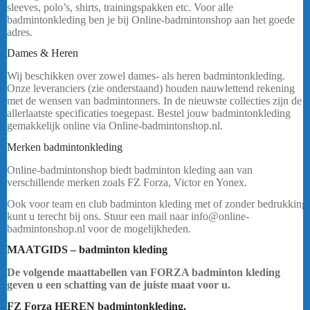
sleeves, polo’s, shirts, trainingspakken etc. Voor alle
badmintonkleding ben je bij Online-badmintonshop aan het goede
adres.
yonex.
Dames & Heren
Wij beschikken over zowel dames- als heren badmintonkleding.
Onze leveranciers (zie onderstaand) houden nauwlettend rekening
met de wensen van badmintonners. In de nieuwste collecties zijn de
allerlaatste specificaties toegepast. Bestel jouw badmintonkleding
gemakkelijk online via Online-badmintonshop.nl.
yonex.
Merken badmintonkleding
Online-badmintonshop biedt badminton kleding aan van
verschillende merken zoals FZ Forza, Victor en Yonex.
Ook voor team en club badminton kleding met of zonder bedrukking
kunt u terecht bij ons. Stuur een mail naar info@online-
badmintonshop.nl voor de mogelijkheden.
yonex.
MAATGIDS – badminton kleding
De volgende maattabellen van FORZA badminton kleding
geven u een schatting van de juiste maat voor u.
FZ Forza HEREN badmintonkleding.
yonex.