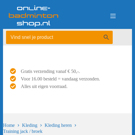
Ga
naar
de
inhoud
Gratis verzending vanaf € 50,-.
Voor 16.00 besteld = vandaag verzonden.
Alles uit eigen voorraad.
Home
Kleding
Kleding heren
Training jack / broek