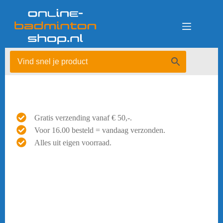
Ga
naar
de
inhoud
Gratis verzending vanaf € 50,-.
Voor 16.00 besteld = vandaag verzonden.
Alles uit eigen voorraad.