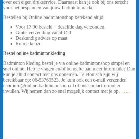
over een eigen drukservice. Daarnaast kan je ook bij ons terecht
voor het bespannen van jouw badmintonracket.
Bestellen bij Online-badmintonshop betekend altijd:
Voor 17.00 besteld = dezelfde dag verzonden.
Gratis verzending vanaf €50
Deskundig advies op maat.
Ruime keuze.
Bestel online badmintonkleding
Badminton kleding bestel je via online-badmintonshop simpel en
snel online. Heb je vragen en/of behoefte aan meer informatie? Dan
kun je altijd contact met ons opnemen. Telefonisch zijn wij
bereikbaar op: 06-53760523. Je kunt ook een e-mail verzenden
naar info@online-badmintonshop.nl of ons contactformulier
invullen. Wij nemen dan zo snel mogelijk contact met je op.
…..
Badmintonkleding FZ Forza Perry Heren
Ben jij op zoek naar kwalitatief hoogstaande en goed uitziende
sport kleding voor tijdens het uitoefenen van badminton? Dan ben
je bij de online-badmintonshop aan het juiste adres! Badminton is
een intensieve sport en om lekker te kunnen bewegen is het prettig
om goed te kunnen bewegen in je sport outfit. Online-
badmintonshop beschikt over een ruim assortiment badminton