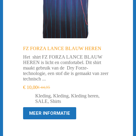
FZ FORZA LANCE BLAUW HEREN
Het shirt FZ FORZA LANCE BLAUW
HEREN is licht en comfortabel. Dit shirt
maakt gebruik van de Dry Forze-
technologie, een stof die is gemaakt van zeer
technisch ...
€
10,00
€
44,95
Oorspronkelijke
Huidige
prijs
prijs
Kleding
,
Kleding
,
Kleding heren
,
was:
is:
SALE
,
Shirts
€ 44,95.
€ 10,00.
MEER INFORMATIE