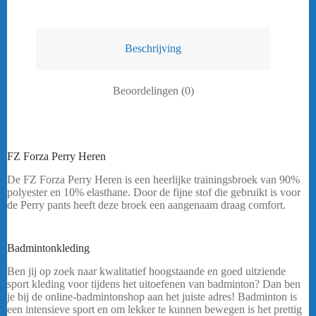
Beschrijving
Beoordelingen (0)
FZ Forza Perry Heren
De FZ Forza Perry Heren is een heerlijke trainingsbroek van 90%
polyester en 10% elasthane. Door de fijne stof die gebruikt is voor
de Perry pants heeft deze broek een aangenaam draag comfort.
Heeft u een vraag? Stuur mij een
bericht.
Badmintonkleding
FZ Forza Perry Heren
Ben jij op zoek naar kwalitatief hoogstaande en goed uitziende
sport kleding voor tijdens het uitoefenen van badminton? Dan ben
je bij de online-badmintonshop aan het juiste adres! Badminton is
een intensieve sport en om lekker te kunnen bewegen is het prettig