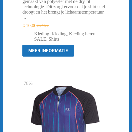
gemaakt van polyester met de dry-fit-
technologie. Dit zorgt ervoor dat je shirt snel
droogt en het brengt je lichaamstemperatuur
...
€
10,00
€
34,95
Oorspronkelijke
Huidige
prijs
prijs
Kleding
,
Kleding
,
Kleding heren
,
was:
is:
SALE
,
Shirts
€ 34,95.
€ 10,00.
MEER INFORMATIE
-78%