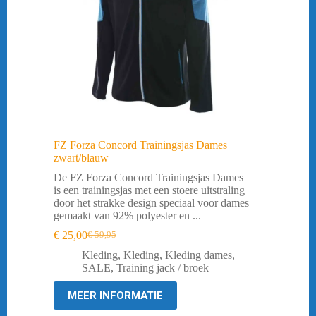
FZ Forza Concord Trainingsjas Dames
zwart/blauw
De FZ Forza Concord Trainingsjas Dames
is een trainingsjas met een stoere uitstraling
door het strakke design speciaal voor dames
gemaakt van 92% polyester en ...
€
25,00
€
59,95
Oorspronkelijke
Huidige
prijs
prijs
Kleding
,
Kleding
,
Kleding dames
,
was:
is:
SALE
,
Training jack / broek
€ 59,95.
€ 25,00.
MEER INFORMATIE