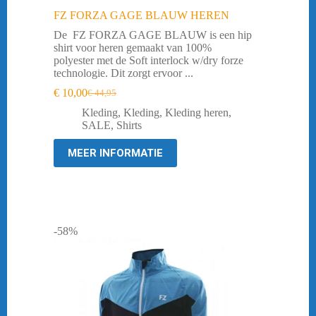
FZ FORZA GAGE BLAUW HEREN
De FZ FORZA GAGE BLAUW is een hip
shirt voor heren gemaakt van 100%
polyester met de Soft interlock w/dry forze
technologie. Dit zorgt ervoor ...
€
10,00
€
44,95
Oorspronkelijke
Huidige
prijs
prijs
Kleding
,
Kleding
,
Kleding heren
,
was:
is:
SALE
,
Shirts
€ 44,95.
€ 10,00.
MEER INFORMATIE
-58%