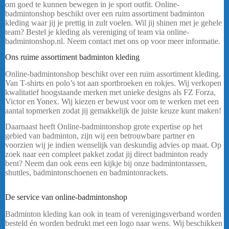
om goed te kunnen bewegen in je sport outfit. Online-
badmintonshop beschikt over een ruim assortiment badminton
kleding waar jij je prettig in zult voelen. Wil jij shinen met je gehele
team? Bestel je kleding als vereniging of team via online-
badmintonshop.nl. Neem contact met ons op voor meer informatie.
Ons ruime assortiment badminton kleding
Online-badmintonshop beschikt over een ruim assortiment kleding.
Van T-shirts en polo’s tot aan sportbroeken en rokjes. Wij verkopen
kwalitatief hoogstaande merken met unieke designs als FZ Forza,
Victor en Yonex. Wij kiezen er bewust voor om te werken met een
aantal topmerken zodat jij gemakkelijk de juiste keuze kunt maken!
Daarnaast heeft Online-badmintonshop grote expertise op het
gebied van badminton, zijn wij een betrouwbare partner en
voorzien wij je indien wenselijk van deskundig advies op maat. Op
zoek naar een compleet pakket zodat jij direct badminton ready
bent? Neem dan ook eens een kijkje bij onze badmintontassen,
shuttles, badmintonschoenen en badmintonrackets.
FZ Forza Perry
Heren
De service van online-badmintonshop
Badminton kleding kan ook in team of verenigingsverband worden
besteld én worden bedrukt met een logo naar wens. Wij beschikken