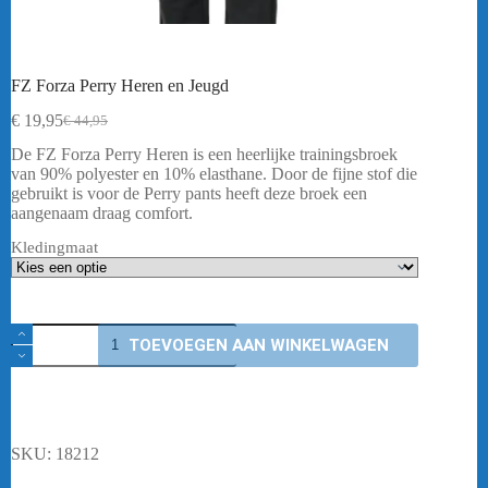
FZ Forza Perry Heren en Jeugd
€
19,95
€
44,95
Oorspronkelijke
Huidige
prijs
prijs
De FZ Forza Perry Heren is een heerlijke trainingsbroek
was:
is:
van 90% polyester en 10% elasthane. Door de fijne stof die
€ 44,95.
€ 19,95.
gebruikt is voor de Perry pants heeft deze broek een
aangenaam draag comfort.
Kledingmaat
FZ
TOEVOEGEN AAN WINKELWAGEN
Forza
Perry
Heren
en
Jeugd
aantal
SKU:
18212