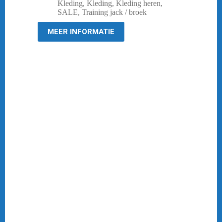
prijs
prijs
Kleding
,
Kleding
,
Kleding heren
,
was:
is:
SALE
,
Training jack / broek
€ 44,95.
€ 19,95.
MEER INFORMATIE