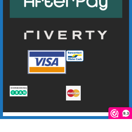
9,3
De waardering van www.online-badmintonshop.com bij
WebwinkelKeur Reviews
is 9.3/10 gebaseerd op 601 reviews.