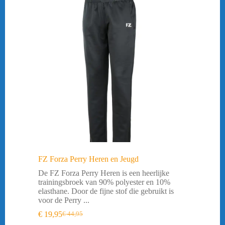
FZ Forza Perry Heren en Jeugd
De FZ Forza Perry Heren is een heerlijke
trainingsbroek van 90% polyester en 10%
elasthane. Door de fijne stof die gebruikt is
voor de Perry ...
€
19,95
€
44,95
Oorspronkelijke
Huidige