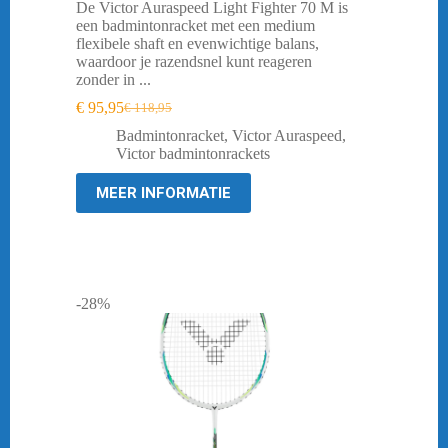
De Victor Auraspeed Light Fighter 70 M is
een badmintonracket met een medium
flexibele shaft en evenwichtige balans,
waardoor je razendsnel kunt reageren
zonder in ...
€
95,95
€
118,95
Oorspronkelijke
Huidige
prijs
prijs
Badmintonracket
,
Victor Auraspeed
,
was:
is:
Victor badmintonrackets
€ 118,95.
€ 95,95.
MEER INFORMATIE
-28%