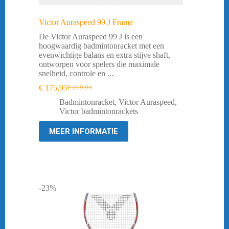
Victor Auraspeed 99 J Frame
De Victor Auraspeed 99 J is een
hoogwaardig badmintonracket met een
evenwichtige balans en extra stijve shaft,
ontworpen voor spelers die maximale
snelheid, controle en ...
€
175,95
€
219,95
Oorspronkelijke
Huidige
prijs
prijs
Badmintonracket
,
Victor Auraspeed
,
was:
is:
Victor badmintonrackets
€ 219,95.
€ 175,95.
MEER INFORMATIE
-23%