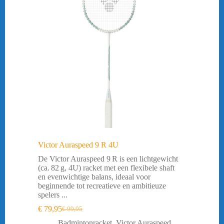
Victor Auraspeed 9 R 4U
De Victor Auraspeed 9 R is een lichtgewicht
(ca. 82 g, 4U) racket met een flexibele shaft
en evenwichtige balans, ideaal voor
beginnende tot recreatieve en ambitieuze
spelers ...
€
79,95
€
99,95
Oorspronkelijke
Huidige
prijs
prijs
Badmintonracket
,
Victor Auraspeed
,