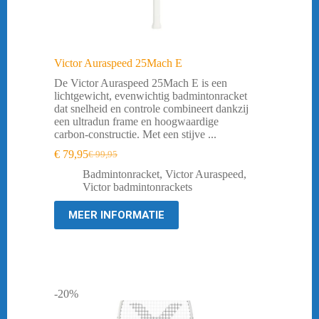
Victor Auraspeed 25Mach E
De Victor Auraspeed 25Mach E is een
lichtgewicht, evenwichtig badmintonracket
dat snelheid en controle combineert dankzij
een ultradun frame en hoogwaardige
carbon-constructie. Met een stijve ...
€
79,95
€
99,95
Oorspronkelijke
Huidige
prijs
prijs
Badmintonracket
,
Victor Auraspeed
,
was:
is:
Victor badmintonrackets
€ 99,95.
€ 79,95.
MEER INFORMATIE
-20%