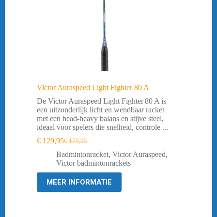
Victor Auraspeed Light Fighter 80 A
De Victor Auraspeed Light Fighter 80 A is
een uitzonderlijk licht en wendbaar racket
met een head‑heavy balans en stijve steel,
ideaal voor spelers die snelheid, controle ...
€
129,95
€
179,95
Oorspronkelijke
Huidige
prijs
prijs
Badmintonracket
,
Victor Auraspeed
,
was:
is:
Victor badmintonrackets
€ 179,95.
€ 129,95.
MEER INFORMATIE