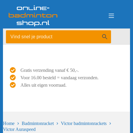
Ga
naar
de
inhoud
Gratis verzending vanaf € 50,-.
Voor 16.00 besteld = vandaag verzonden.
Alles uit eigen voorraad.
Home
Badmintonracket
Victor badmintonrackets
Victor Auraspeed