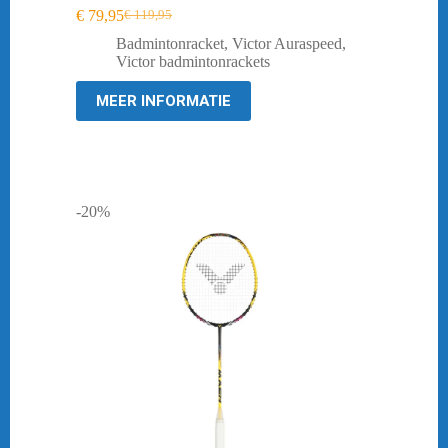
€
79,95
€
119,95
Oorspronkelijke
Huidige
prijs
prijs
Badmintonracket
,
Victor Auraspeed
,
was:
is:
Victor badmintonrackets
€ 119,95.
€ 79,95.
MEER INFORMATIE
-20%