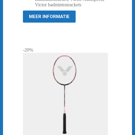
was:
is:
Victor badmintonrackets
€ 99,95.
€ 79,95.
MEER INFORMATIE
-20%