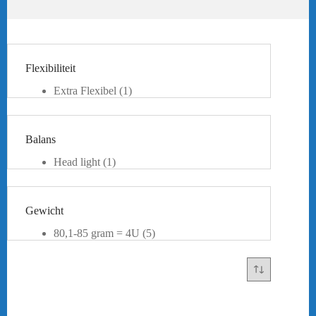
Flexibiliteit
Extra Flexibel
(1)
Flexibel
(1)
Medium Flexibel
(2)
Stijf
(3)
Balans
Extra Stijf
(1)
Head light
(1)
Even Balance
(6)
Head Heavy
(1)
Gewicht
80,1-85 gram = 4U
(5)
75,1-80 Gram = 5U
(2)
66-75 Gram = 6U
(1)