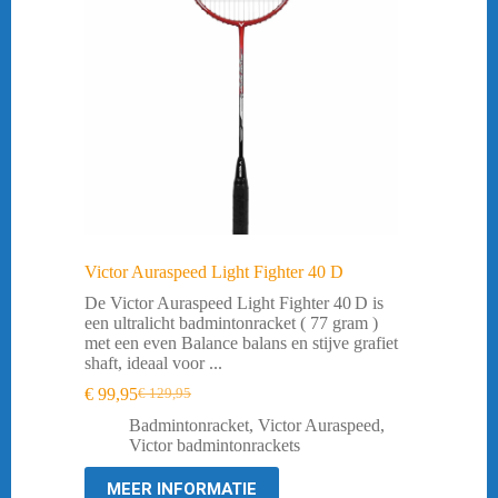
Victor Auraspeed Light Fighter 40 D
De Victor Auraspeed Light Fighter 40 D is
een ultralicht badmintonracket ( 77 gram )
met een even Balance balans en stijve grafiet
shaft, ideaal voor ...
€
99,95
€
129,95
Oorspronkelijke
Huidige
prijs
prijs
Badmintonracket
,
Victor Auraspeed
,
was:
is:
Victor badmintonrackets
€ 129,95.
€ 99,95.
MEER INFORMATIE