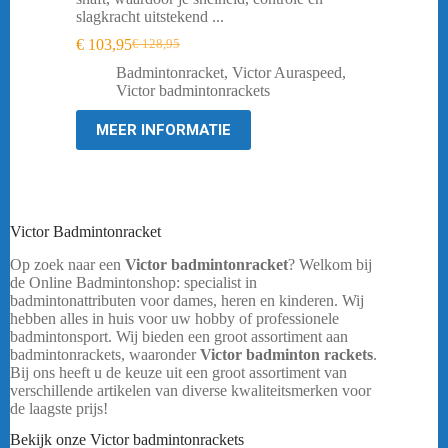
slagkracht uitstekend ...
€
103,95
€
128,95
Oorspronkelijke
Huidige
prijs
prijs
Badmintonracket
,
Victor Auraspeed
,
was:
is:
Victor badmintonrackets
€ 128,95.
€ 103,95.
MEER INFORMATIE
Victor Badmintonracket
Op zoek naar een
Victor badmintonracket
? Welkom bij
de Online Badmintonshop: specialist in
badmintonattributen voor dames, heren en kinderen. Wij
hebben alles in huis voor uw hobby of professionele
badmintonsport. Wij bieden een groot assortiment aan
badmintonrackets, waaronder
Victor badminton rackets
.
Bij ons heeft u de keuze uit een groot assortiment van
verschillende artikelen van diverse kwaliteitsmerken voor
de laagste prijs!
Bekijk onze Victor badmintonrackets