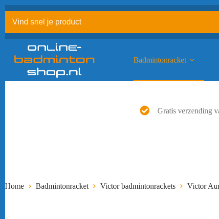
Ga
naar
de
inhoud
Badmintonracket
Gratis verzending v
Home
Badmintonracket
Victor badmintonrackets
Victor Au