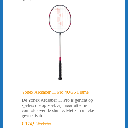
Yonex Arcsaber 11 Pro 4UG5 Frame
De Yonex Arcsaber 11 Pro is gericht op
spelers die op zoek zijn naar ultieme
controle over de shuttle. Met zijn unieke
gevoel is de ...
€
174,95
€
219,95
Oorspronkelijke
Huidige