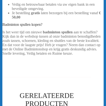
Veilig en betrouwbaar betalen via uw eigen bank in een
beveiligde omgeving.
Yonex Arcsaber 7 Pro
Je bestelling
gratis
laten bezorgen bij een bestelling vanaf
€
50,00
Badminton spullen kopen?
Is het weer tijd om nieuwe
badminton spullen
aan te schaffen?
Kijk dan in de webshop tussen al onze badminton benodigdheden
zoals tassen, schoenen, kleding en shuttles van de beste kwaliteit.
En dat voor de laagste prijs! Heb je vragen? Neem dan contact op
met de Online Badmintonshop en krijg gratis deskundig advies.
Snelle levering, Veilig betalen en Ruime keuze.
Yonex Arcsaber 7
Pro
…..
GERELATEERDE
PRODUCTEN