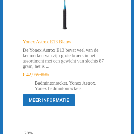
Yonex Astrox E13 Blauw
De Yonex Astrox E13 bevat veel van de
kenmerken van zijn grote broers in het
assortiment met een gewicht van slechts 87
gram, het is ...
€
42,95
€
49,95
Oorspronkelijke
Huidige
prijs
prijs
Badmintonracket
,
Yonex Astrox
,
was:
is:
Yonex badmintonrackets
€ 49,95.
€ 42,95.
MEER INFORMATIE
-20%