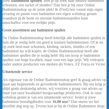
jouw
badminton spullen
. Ben je op zoek naar nieuwe badminton
schoenen, een racket of shuttles? Dan ben je bij onze Online
Badmintonshop op de juiste plek! Ik (Fred) ben vanuit mijn eigen
ervaring en passie voor badminton een eigen webshop gestart
waardoor jij de beste en mooiste badmintonspullen kunt
aanschaffen voor een eerlijke prijs.
Yonex Arcsaber 7 Pro
Groot assortiment aan badminton spullen
De Online Badmintonshop heeft letterlijk alle badminton spullen in
huis die je nodig hebt om goed te kunnen badmintonnen. Of je nu
op zoek bent naar schoenen, kleding, rackets, shuttles of een
badminton tas wilt kopen: de Online Badmintonshop heeft alle
badminton spullen die je nodig hebt! Bij ons koop je badminton
spullen van hoge kwaliteit, maar voor een lage prijs. Wij verkopen
onder andere producten van merken als Yonex, FZ Forza en Victor.
Uitstekende service
Als eigenaar van de Online Badmintonshop geef ik graag advies op
maat aan beginnende en gevorderde badmintonners. Bij ons krijg je
altijd gratis deskundig advies, wij voorzien u graag van advies op
maat van onze kwalitatief hoogwaardige producten. Ook in onze
webshop geniet je van een uitstekende service: bestel je jouw
badminton benodigdheden voor
16.00 uur
? Dan sturen we het
dezelfde dag nog op. Tevens kun je bij de Online Badminton shop: