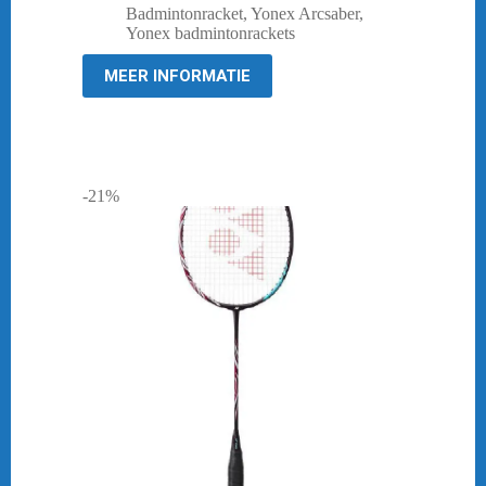
prijs
prijs
Badmintonracket
,
Yonex Arcsaber
,
was:
is:
Yonex badmintonrackets
€ 219,95.
€ 174,95.
MEER INFORMATIE
-21%