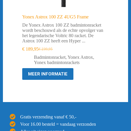
Yonex Astrox 100 ZZ 4UG5 Frame
De Yonex Astrox 100 ZZ badmintonracket
wordt beschouwd als de echte opvolger van
het legendarische Voltric 80 racket. De
Astrox 100 ZZ heeft een Hyper ...
€
189,95
€
239,95
Oorspronkelijke
Huidige
prijs
prijs
Badmintonracket
,
Yonex Astrox
,
was:
is:
Yonex badmintonrackets
€ 239,95.
€ 189,95.
MEER INFORMATIE
Gratis verzending vanaf € 50,-
Voor 16.00 besteld = vandaag verzonden