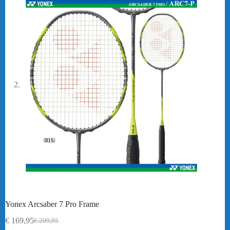
Yonex Arcsaber 7 Pro Frame
€
169,95
€
209,95
Oorspronkelijke
Huidige