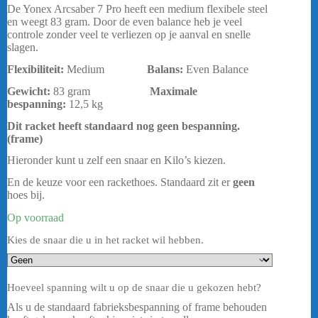
prijs
prijs
De Yonex Arcsaber 7 Pro heeft een medium flexibele steel
was:
is:
en weegt 83 gram. Door de even balance heb je veel
€ 209,95.
€ 169,95.
controle zonder veel te verliezen op je aanval en snelle
slagen.
Flexibiliteit:
Medium
Balans:
Even Balance
Gewicht:
83 gram
Maximale
bespanning
:
12,5 kg
Dit racket heeft standaard nog geen bespanning.
(frame)
Hieronder kunt u zelf een snaar en Kilo’s kiezen.
En de keuze voor een rackethoes. Standaard zit er
geen
hoes bij.
Op voorraad
Kies de snaar die u in het racket wil hebben.
Hoeveel spanning wilt u op de snaar die u gekozen hebt?
Als u de standaard fabrieksbespanning of frame behouden