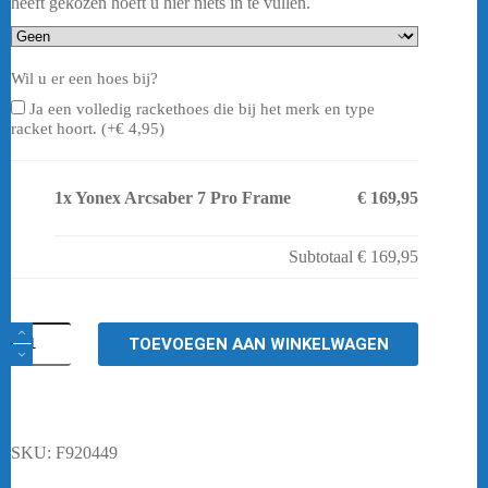
heeft gekozen hoeft u hier niets in te vullen.
Wil u er een hoes bij?
Ja een volledig rackethoes die bij het merk en type
racket hoort. (+
€
4,95
)
1x
Yonex Arcsaber 7 Pro Frame
€ 169,95
Subtotaal
€ 169,95
Yonex
TOEVOEGEN AAN WINKELWAGEN
Arcsaber
7
Pro
Frame
aantal
SKU:
F920449