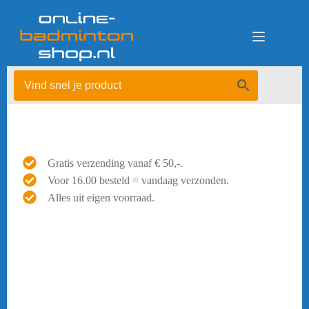
Ga
naar
de
inhoud
Gratis verzending vanaf € 50,-.
Voor 16.00 besteld = vandaag verzonden.
Alles uit eigen voorraad.