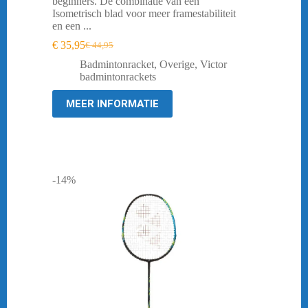
beginners. De combinatie van een
Isometrisch blad voor meer framestabiliteit
en een ...
€
35,95
€
44,95
Oorspronkelijke
Huidige
prijs
prijs
Badmintonracket
,
Overige
,
Victor
was:
is:
badmintonrackets
€ 44,95.
€ 35,95.
MEER INFORMATIE
-14%