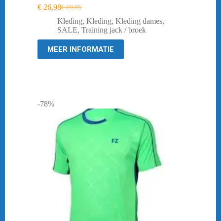
€
26,98
€
69,95
Oorspronkelijke
Huidige
prijs
prijs
Kleding
,
Kleding
,
Kleding dames
,
was:
is:
SALE
,
Training jack / broek
€ 69,95.
€ 26,98.
MEER INFORMATIE
-78%