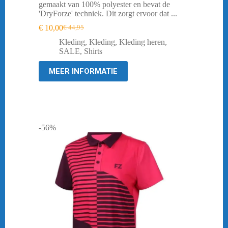
gemaakt van 100% polyester en bevat de
'DryForze' techniek. Dit zorgt ervoor dat ...
€
10,00
€
44,95
Oorspronkelijke
Huidige
prijs
prijs
Kleding
,
Kleding
,
Kleding heren
,
was:
is:
SALE
,
Shirts
€ 44,95.
€ 10,00.
MEER INFORMATIE
-56%