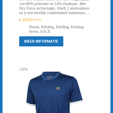
van 86% polyester en 14% elasthane. Met
Dry Forze technologie. Heeft 2 steekzakken
en is een heerlijk comfortabele badminton ...
€
19,95
€
39,95
Oorspronkelijke
Huidige
prijs
prijs
Broek
,
Kleding
,
Kleding
,
Kleding
was:
is:
heren
,
SALE
€ 39,95.
€ 19,95.
MEER INFORMATIE
-52%