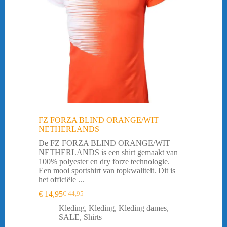
FZ FORZA BLIND ORANGE/WIT
NETHERLANDS
De FZ FORZA BLIND ORANGE/WIT
NETHERLANDS is een shirt gemaakt van
100% polyester en dry forze technologie.
Een mooi sportshirt van topkwaliteit. Dit is
het officiële ...
€
14,95
€
44,95
Oorspronkelijke
Huidige
prijs
prijs
Kleding
,
Kleding
,
Kleding dames
,
was:
is:
SALE
,
Shirts
€ 44,95.
€ 14,95.