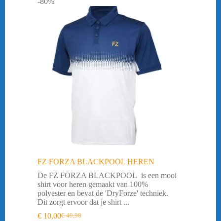
-80%
FZ FORZA BLACKPOOL HEREN
De FZ FORZA BLACKPOOL is een mooi
shirt voor heren gemaakt van 100%
polyester en bevat de 'DryForze' techniek.
Dit zorgt ervoor dat je shirt ...
€
10,00
€
49,98
Oorspronkelijke
Huidige