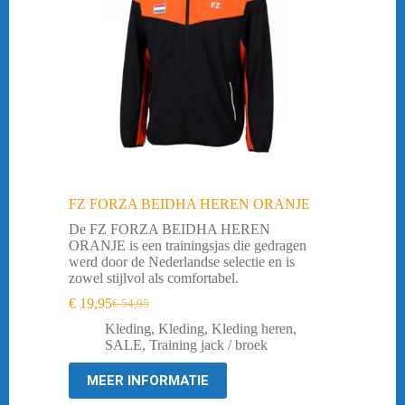
FZ FORZA BEIDHA HEREN ORANJE
De FZ FORZA BEIDHA HEREN
ORANJE is een trainingsjas die gedragen
werd door de Nederlandse selectie en is
zowel stijlvol als comfortabel.
€
19,95
€
54,95
Oorspronkelijke
Huidige
prijs
prijs
Kleding
,
Kleding
,
Kleding heren
,
was:
is:
SALE
,
Training jack / broek
€ 54,95.
€ 19,95.
MEER INFORMATIE