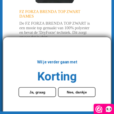
FZ FORZA BRENDA TOP ZWART
DAMES
De FZ FORZA BRENDA TOP ZWART is
een mooie top gemaakt van 100% polyester
en bevat de 'DryForze' techniek. Dit zorgt
ervoor dat je shirt ...
€
10,00
€
44,95
Oorspronkelijke
Huidige
prijs
prijs
Kleding
,
Kleding
,
Kleding dames
,
was:
is:
Wil je verder gaan met
Overige
,
SALE
,
Shirts
€ 44,95.
€ 10,00.
Korting
MEER INFORMATIE
Ja, graag
Nee, dankje
-49%
9,3