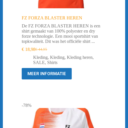
FZ FORZA BLASTER HEREN
De FZ FORZA BLASTER HEREN is een
shirt gemaakt van 100% polyester en dry
forze technologie. Een mooi sportshirt van
topkwaliteit. Dit was het officiële shirt ...
€
18,98
€
44,95
Oorspronkelijke
Huidige
prijs
prijs
Kleding
,
Kleding
,
Kleding heren
,
was:
is:
SALE
,
Shirts
€ 44,95.
€ 18,98.
MEER INFORMATIE
-78%