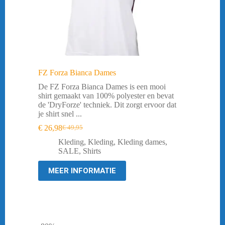
FZ Forza Bianca Dames
De FZ Forza Bianca Dames is een mooi
shirt gemaakt van 100% polyester en bevat
de 'DryForze' techniek. Dit zorgt ervoor dat
je shirt snel ...
€
26,98
€
49,95
Oorspronkelijke
Huidige
prijs
prijs
Kleding
,
Kleding
,
Kleding dames
,
was:
is:
SALE
,
Shirts
€ 49,95.
€ 26,98.
MEER INFORMATIE