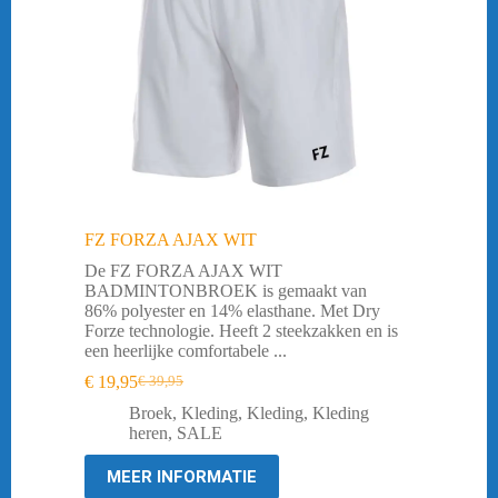
FZ FORZA AJAX WIT
De FZ FORZA AJAX WIT
BADMINTONBROEK is gemaakt van
86% polyester en 14% elasthane. Met Dry
Forze technologie. Heeft 2 steekzakken en is
een heerlijke comfortabele ...
€
19,95
€
39,95
Oorspronkelijke
Huidige
prijs
prijs
Broek
,
Kleding
,
Kleding
,
Kleding
was:
is:
heren
,
SALE
€ 39,95.
€ 19,95.
MEER INFORMATIE