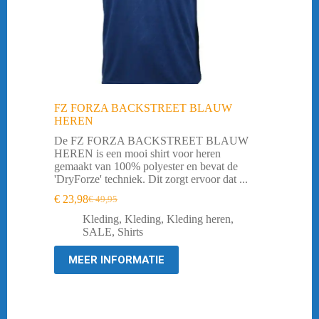
FZ FORZA BACKSTREET BLAUW
HEREN
De FZ FORZA BACKSTREET BLAUW
HEREN is een mooi shirt voor heren
gemaakt van 100% polyester en bevat de
'DryForze' techniek. Dit zorgt ervoor dat ...
€
23,98
€
49,95
Oorspronkelijke
Huidige
prijs
prijs
Kleding
,
Kleding
,
Kleding heren
,
was:
is:
SALE
,
Shirts
€ 49,95.
€ 23,98.
MEER INFORMATIE