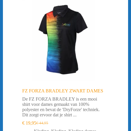
FZ FORZA BRADLEY ZWART DAMES
De FZ FORZA BRADLEY is een mooi
shirt voor dames gemaakt van 100%
polyester en bevat de 'DryForze' techniek.
Dit zorgt ervoor dat je shirt ...
€
19,95
€
44,95
Oorspronkelijke
Huidige
prijs
prijs