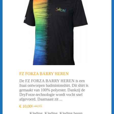
FZ FORZA BARRY HEREN
De FZ FORZA BARRY HEREN is een
fraai ontworpen badmintonshirt. Dit shirt is
gemaakt van 100% polyester. Dankzij de
DryForze-technologie wordt vocht snel
afgevoerd. Daarnaast zit ...
€
10,00
€
44,95
Oorspronkelijke
Huidige
prijs
prijs
Kleding
,
Kleding
,
Kleding heren
,