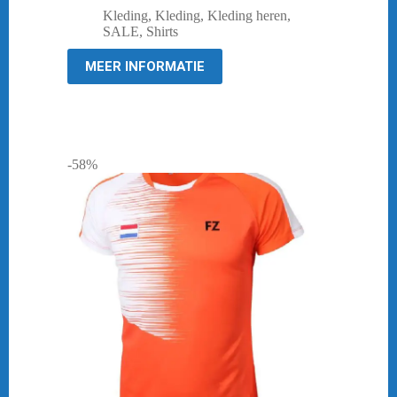
prijs
prijs
Kleding
,
Kleding
,
Kleding heren
,
was:
is:
SALE
,
Shirts
€ 49,98.
€ 10,00.
MEER INFORMATIE
-58%