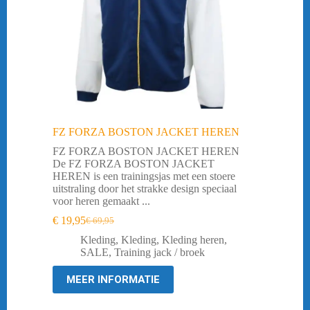
FZ FORZA BOSTON JACKET HEREN
FZ FORZA BOSTON JACKET HEREN
De FZ FORZA BOSTON JACKET
HEREN is een trainingsjas met een stoere
uitstraling door het strakke design speciaal
voor heren gemaakt ...
€
19,95
€
69,95
Oorspronkelijke
Huidige
prijs
prijs
Kleding
,
Kleding
,
Kleding heren
,
was:
is:
SALE
,
Training jack / broek
€ 69,95.
€ 19,95.
MEER INFORMATIE