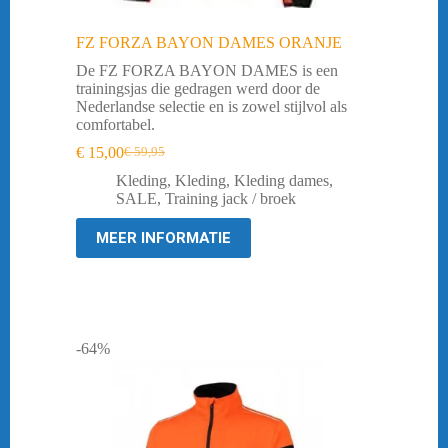
FZ FORZA BAYON DAMES ORANJE
De FZ FORZA BAYON DAMES is een
trainingsjas die gedragen werd door de
Nederlandse selectie en is zowel stijlvol als
comfortabel.
€
15,00
€
59,95
Oorspronkelijke
Huidige
prijs
prijs
Kleding
,
Kleding
,
Kleding dames
,
was:
is:
SALE
,
Training jack / broek
€ 59,95.
€ 15,00.
MEER INFORMATIE
-64%