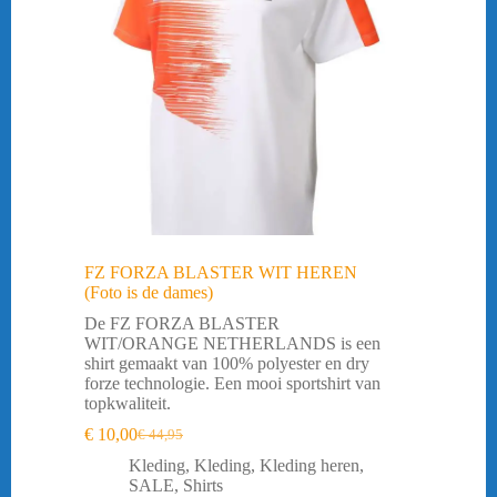
FZ FORZA BLASTER WIT HEREN
(Foto is de dames)
De FZ FORZA BLASTER
WIT/ORANGE NETHERLANDS is een
shirt gemaakt van 100% polyester en dry
forze technologie. Een mooi sportshirt van
topkwaliteit.
€
10,00
€
44,95
Oorspronkelijke
Huidige
prijs
prijs
Kleding
,
Kleding
,
Kleding heren
,
was:
is:
SALE
,
Shirts