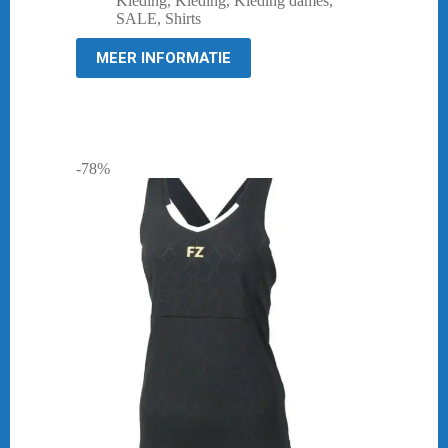
Kleding
,
Kleding
,
Kleding dames
,
was:
is:
SALE
,
Shirts
€ 44,95.
€ 19,95.
MEER INFORMATIE
-78%