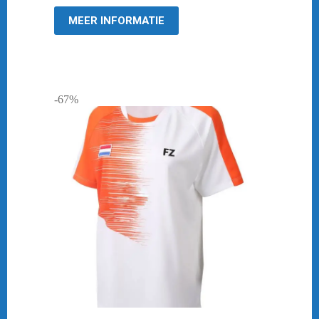
€ 44,95.
€ 10,00.
MEER INFORMATIE
-67%