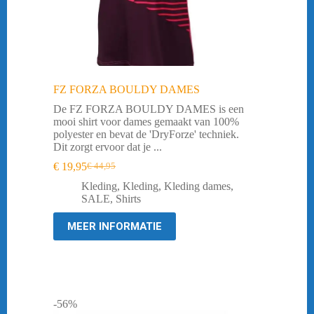
FZ FORZA BOULDY DAMES
De FZ FORZA BOULDY DAMES is een
mooi shirt voor dames gemaakt van 100%
polyester en bevat de 'DryForze' techniek.
Dit zorgt ervoor dat je ...
€
19,95
€
44,95
Oorspronkelijke
Huidige
prijs
prijs
Kleding
,
Kleding
,
Kleding dames
,
was:
is:
SALE
,
Shirts
€ 44,95.
€ 19,95.
MEER INFORMATIE
-56%