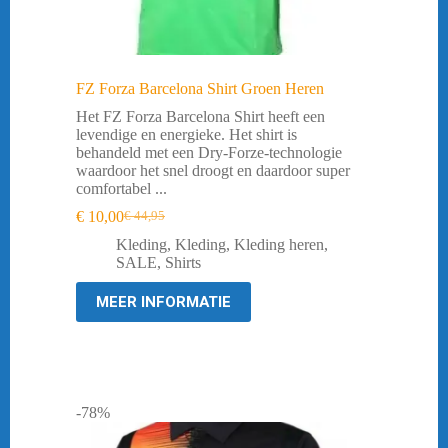
FZ Forza Barcelona Shirt Groen Heren
Het FZ Forza Barcelona Shirt heeft een
levendige en energieke. Het shirt is
behandeld met een Dry-Forze-technologie
waardoor het snel droogt en daardoor super
comfortabel ...
€
10,00
€
44,95
Oorspronkelijke
Huidige
prijs
prijs
Kleding
,
Kleding
,
Kleding heren
,
was:
is:
SALE
,
Shirts
€ 44,95.
€ 10,00.
MEER INFORMATIE
-78%