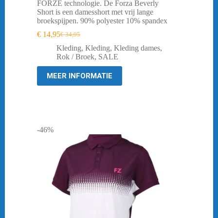
FORZE technologie. De Forza Beverly
Short is een damesshort met vrij lange
broekspijpen. 90% polyester 10% spandex
€
14,95
€
34,95
Oorspronkelijke
Huidige
prijs
prijs
Kleding
,
Kleding
,
Kleding dames
,
was:
is:
Rok / Broek
,
SALE
€ 34,95.
€ 14,95.
MEER INFORMATIE
-46%