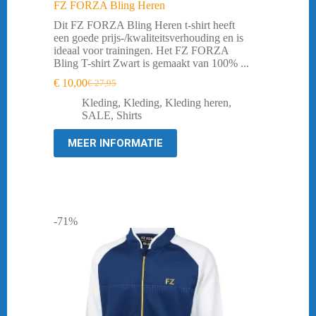
FZ FORZA Bling Heren
Dit FZ FORZA Bling Heren t-shirt heeft
een goede prijs-/kwaliteitsverhouding en is
ideaal voor trainingen. Het FZ FORZA
Bling T-shirt Zwart is gemaakt van 100% ...
€
10,00
€
27,95
Oorspronkelijke
Huidige
prijs
prijs
Kleding
,
Kleding
,
Kleding heren
,
was:
is:
SALE
,
Shirts
€ 27,95.
€ 10,00.
MEER INFORMATIE
-71%