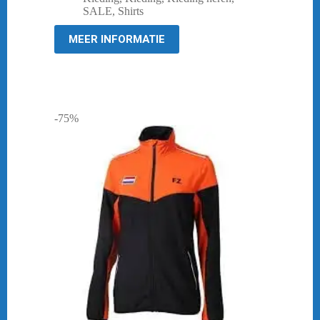
was:
is:
SALE
,
Shirts
€ 44,95.
€ 10,00.
MEER INFORMATIE
-75%