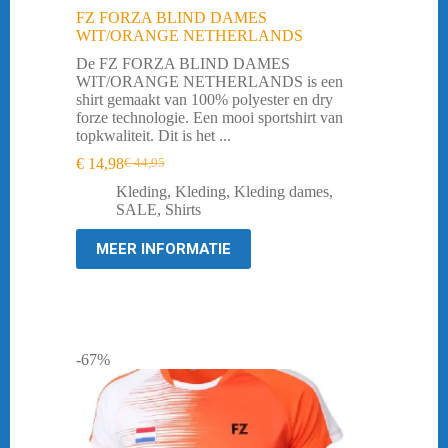
FZ FORZA BLIND DAMES
WIT/ORANGE NETHERLANDS
De FZ FORZA BLIND DAMES
WIT/ORANGE NETHERLANDS is een
shirt gemaakt van 100% polyester en dry
forze technologie. Een mooi sportshirt van
topkwaliteit. Dit is het ...
€
14,98
€
44,95
Oorspronkelijke
Huidige
prijs
prijs
Kleding
,
Kleding
,
Kleding dames
,
was:
is:
SALE
,
Shirts
€ 44,95.
€ 14,98.
MEER INFORMATIE
-67%