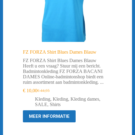
FZ FORZA Shirt Blues Dames Blauw
FZ FORZA Shirt Blues Dames Blauw
Heeft u een vraag? Stuur mij een bericht.
Badmintonkleding FZ FORZA BACANI
DAMES Online-badmintonshop biedt een
ruim assortiment aan badmintonkleding. ...
€
10,00
€
44,95
Oorspronkelijke
Huidige
prijs
prijs
Kleding
,
Kleding
,
Kleding dames
,
was:
is:
SALE
,
Shirts
€ 44,95.
€ 10,00.
MEER INFORMATIE