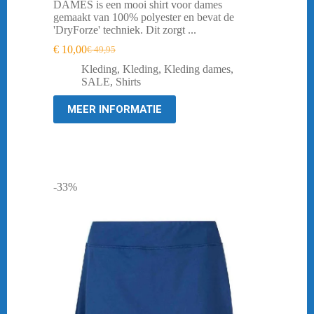
DAMES is een mooi shirt voor dames
gemaakt van 100% polyester en bevat de
'DryForze' techniek. Dit zorgt ...
€
10,00
€
49,95
Oorspronkelijke
Huidige
prijs
prijs
Kleding
,
Kleding
,
Kleding dames
,
was:
is:
SALE
,
Shirts
€ 49,95.
€ 10,00.
MEER INFORMATIE
-33%