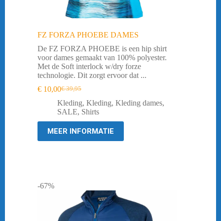
FZ FORZA PHOEBE DAMES
De FZ FORZA PHOEBE is een hip shirt
voor dames gemaakt van 100% polyester.
Met de Soft interlock w/dry forze
technologie. Dit zorgt ervoor dat ...
€
10,00
€
39,95
Oorspronkelijke
Huidige
prijs
prijs
Kleding
,
Kleding
,
Kleding dames
,
was:
is:
SALE
,
Shirts
€ 39,95.
€ 10,00.
MEER INFORMATIE
-67%