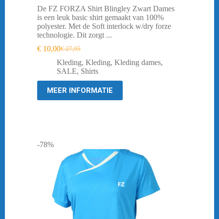
De FZ FORZA Shirt Blingley Zwart Dames
is een leuk basic shirt gemaakt van 100%
polyester. Met de Soft interlock w/dry forze
technologie. Dit zorgt ...
€
10,00
€
27,95
Oorspronkelijke
Huidige
prijs
prijs
Kleding
,
Kleding
,
Kleding dames
,
was:
is:
SALE
,
Shirts
€ 27,95.
€ 10,00.
MEER INFORMATIE
-78%