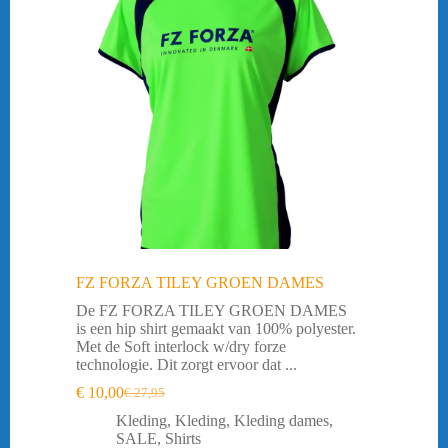
FZ FORZA TILEY GROEN DAMES
De FZ FORZA TILEY GROEN DAMES
is een hip shirt gemaakt van 100% polyester.
Met de Soft interlock w/dry forze
technologie. Dit zorgt ervoor dat ...
€
10,00
€
27,95
Oorspronkelijke
Huidige
prijs
prijs
Kleding
,
Kleding
,
Kleding dames
,
was:
is:
SALE
,
Shirts