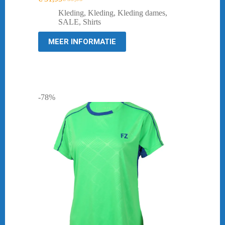
Oorspronkelijke
Huidige
prijs
prijs
Kleding
,
Kleding
,
Kleding dames
,
was:
is:
SALE
,
Shirts
€ 39,95.
€ 31,95.
MEER INFORMATIE
-78%