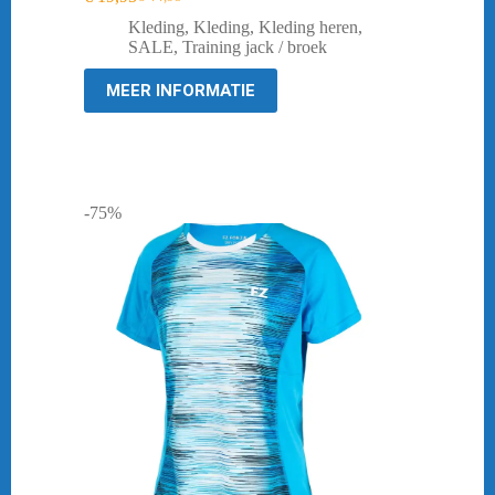
Oorspronkelijke
Huidige
prijs
prijs
Kleding
,
Kleding
,
Kleding heren
,
was:
is:
SALE
,
Training jack / broek
€ 44,95.
€ 19,95.
MEER INFORMATIE
-75%