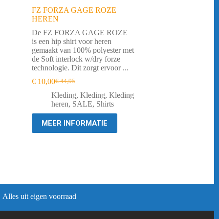
FZ FORZA GAGE ROZE
HEREN
De FZ FORZA GAGE ROZE
is een hip shirt voor heren
gemaakt van 100% polyester met
de Soft interlock w/dry forze
technologie. Dit zorgt ervoor ...
€
10,00
€
44,95
Oorspronkelijke
Huidige
prijs
prijs
Kleding
,
Kleding
,
Kleding
was:
is:
heren
,
SALE
,
Shirts
€ 44,95.
€ 10,00.
MEER INFORMATIE
Alles uit eigen voorraad