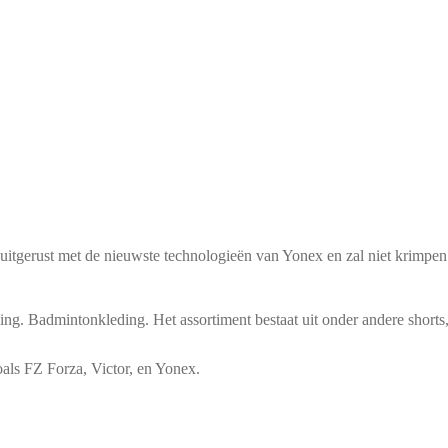
itgerust met de nieuwste technologieën van Yonex en zal niet krimpe
 Badmintonkleding. Het assortiment bestaat uit onder andere shorts, ski
als FZ Forza, Victor, en Yonex.
De badmintonkleding is te verkrijgen i
g? OF wil je liever een vrouwen model? Geen probleem kijk in onze win
en je bij ons aan het goede adres! De badminton kleding die in ons asso