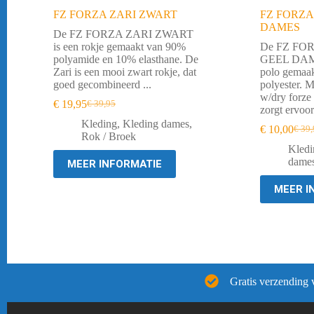
FZ FORZA ZARI ZWART
FZ FORZA
DAMES
De FZ FORZA ZARI ZWART
is een rokje gemaakt van 90%
De FZ FO
polyamide en 10% elasthane. De
GEEL DAME
Zari is een mooi zwart rokje, dat
polo gemaa
goed gecombineerd ...
polyester. M
w/dry forze 
€
19,95
€
39,95
Oorspronkelijke
Huidige
zorgt ervoor 
prijs
prijs
Kleding
,
Kleding dames
,
€
10,00
€
39,
was:
is:
Oorsp
Huid
Rok / Broek
€ 39,95.
€ 19,95.
prijs
prijs
Kledi
was:
is:
dame
MEER INFORMATIE
€ 39,
€ 10,
MEER I
Gratis verzending 