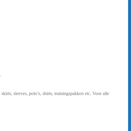
n.
bericht.
rts, sleeves, polo’s, shirts, trainingspakken etc. Voor alle
n verschillende maten, maar ook in verschillende vormen. Wil je
kel voor meer info!
rtiment te verkrijgen is kan ook als club kleding besteld worden.