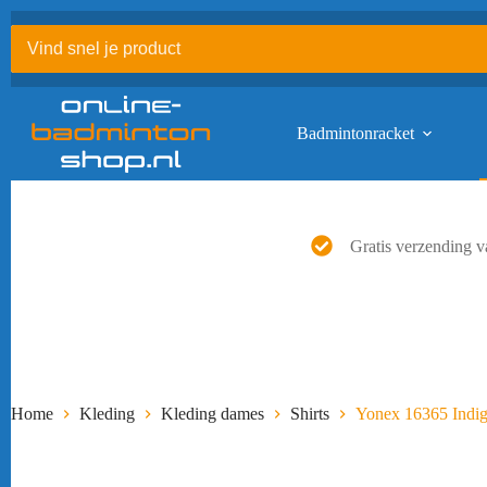
Ga
naar
de
inhoud
Badmintonracket
Gratis verzending v
Home
Kleding
Kleding dames
Shirts
Yonex 16365 Indi