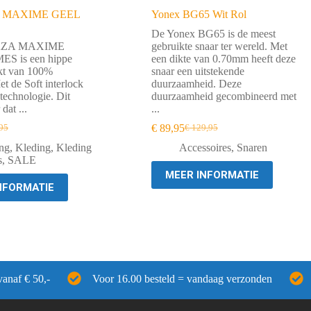
 MAXIME GEEL
Yonex BG65 Wit Rol
De Yonex BG65 is de meest
RZA MAXIME
gebruikte snaar ter wereld. Met
S is een hippe
een dikte van 0.70mm heeft deze
kt van 100%
snaar een uitstekende
et de Soft interlock
duurzaamheid. Deze
technologie. Dit
duurzaamheid gecombineerd met
dat ...
...
€
89,95
95
€
129,95
ronkelijke
ige
Oorspronkelijke
Huidige
prijs
prijs
ng
,
Kleding
,
Kleding
Accessoires
,
Snaren
was:
is:
s
,
SALE
95.
00.
€ 129,95.
€ 89,95.
MEER INFORMATIE
NFORMATIE
vanaf € 50,-
Voor 16.00 besteld = vandaag verzonden