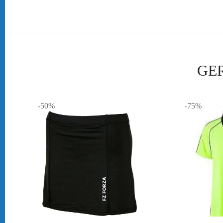
GE
-50%
-75%