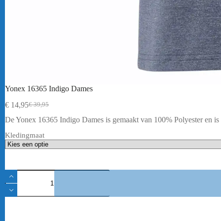
Yonex 16365 Indigo Dames
€
14,95
€
39,95
Oorspronkelijke
Huidige
prijs
prijs
De Yonex 16365 Indigo Dames is gemaakt van 100% Polyester en is ui
was:
is:
€ 39,95.
€ 14,95.
Kledingmaat
Yonex
16365
Indigo
Dames
aantal