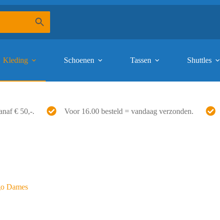
Kleding
Schoenen
Tassen
Shuttles
anaf € 50,-.
Voor 16.00 besteld = vandaag verzonden.
go Dames