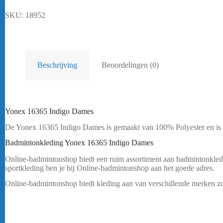
SKU:
18952
Beschrijving
Beoordelingen (0)
Yonex 16365 Indigo Dames
De Yonex 16365 Indigo Dames is gemaakt van 100% Polyester en is u
Badmintonkleding Yonex 16365 Indigo Dames
Online-badmintonshop biedt een ruim assortiment aan badmintonkleding.
sportkleding ben je bij Online-badmintonshop aan het goede adres.
Online-badmintonshop biedt kleding aan van verschillende merken zo
graag een polo met een ritsje of met knoopjes? Wil je unisex kledin
Ben je als vereniging op zoek naar teamkleding of clubkleding? Dan b
Yonex 16365 Indigo Dames