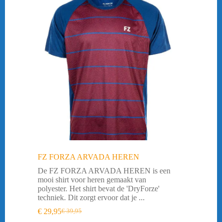
FZ FORZA ARVADA HEREN
De FZ FORZA ARVADA HEREN is een
mooi shirt voor heren gemaakt van
polyester. Het shirt bevat de 'DryForze'
techniek. Dit zorgt ervoor dat je ...
€
29,95
€
39,95
Oorspronkelijke
Huidige