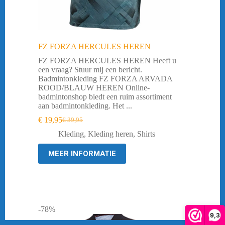
FZ FORZA HERCULES HEREN
FZ FORZA HERCULES HEREN Heeft u
een vraag? Stuur mij een bericht.
Badmintonkleding FZ FORZA ARVADA
ROOD/BLAUW HEREN Online-
badmintonshop biedt een ruim assortiment
aan badmintonkleding. Het ...
€
19,95
€
39,95
Oorspronkelijke
Huidige
prijs
prijs
Kleding
,
Kleding heren
,
Shirts
was:
is:
€ 39,95.
€ 19,95.
MEER INFORMATIE
-78%
9,3