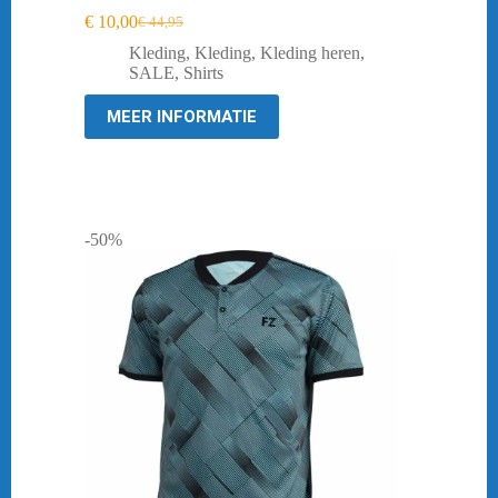
€
10,00
€
44,95
Oorspronkelijke
Huidige
prijs
prijs
Kleding
,
Kleding
,
Kleding heren
,
was:
is:
SALE
,
Shirts
€ 44,95.
€ 10,00.
MEER INFORMATIE
-50%