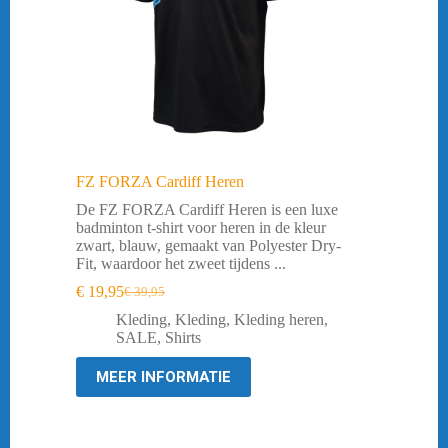
FZ FORZA Cardiff Heren
De FZ FORZA Cardiff Heren is een luxe
badminton t-shirt voor heren in de kleur
zwart, blauw, gemaakt van Polyester Dry-
Fit, waardoor het zweet tijdens ...
€
19,95
€
39,95
Oorspronkelijke
Huidige
prijs
prijs
Kleding
,
Kleding
,
Kleding heren
,
was:
is:
SALE
,
Shirts
€ 39,95.
€ 19,95.
MEER INFORMATIE