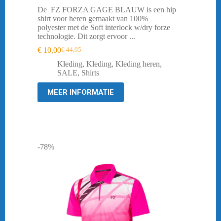
De FZ FORZA GAGE BLAUW is een hip
shirt voor heren gemaakt van 100%
polyester met de Soft interlock w/dry forze
technologie. Dit zorgt ervoor ...
€
10,00
€
44,95
Oorspronkelijke
Huidige
prijs
prijs
Kleding
,
Kleding
,
Kleding heren
,
was:
is:
SALE
,
Shirts
€ 44,95.
€ 10,00.
MEER INFORMATIE
-78%