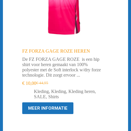
FZ FORZA GAGE ROZE HEREN
De FZ FORZA GAGE ROZE is een hip
shirt voor heren gemaakt van 100%
polyester met de Soft interlock w/dry forze
technologie. Dit zorgt ervoor ...
€
10,00
€
44,95
Oorspronkelijke
Huidige
prijs
prijs
Kleding
,
Kleding
,
Kleding heren
,
was:
is:
SALE
,
Shirts
€ 44,95.
€ 10,00.
MEER INFORMATIE