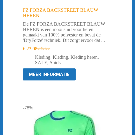
FZ FORZA BACKSTREET BLAUW
HEREN
De FZ FORZA BACKSTREET BLAUW
HEREN is een mooi shirt voor heren
gemaakt van 100% polyester en bevat de
'DryForze' techniek. Dit zorgt ervoor dat ...
€
23,98
€
49,95
Oorspronkelijke
Huidige
prijs
prijs
Kleding
,
Kleding
,
Kleding heren
,
was:
is:
SALE
,
Shirts
€ 49,95.
€ 23,98.
MEER INFORMATIE
-78%