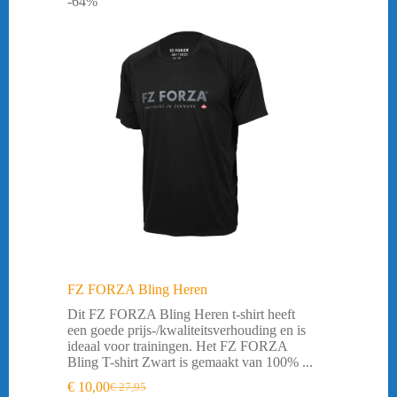
-64%
FZ FORZA Bling Heren
Dit FZ FORZA Bling Heren t-shirt heeft
een goede prijs-/kwaliteitsverhouding en is
ideaal voor trainingen. Het FZ FORZA
Bling T-shirt Zwart is gemaakt van 100% ...
€
10,00
€
27,95
Oorspronkelijke
Huidige