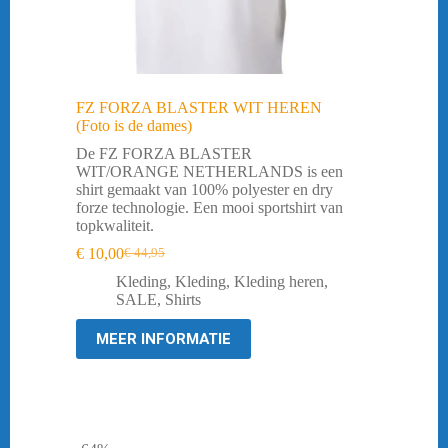
FZ FORZA BLASTER WIT HEREN
(Foto is de dames)
De FZ FORZA BLASTER
WIT/ORANGE NETHERLANDS is een
shirt gemaakt van 100% polyester en dry
forze technologie. Een mooi sportshirt van
topkwaliteit.
€
10,00
€
44,95
Oorspronkelijke
Huidige
prijs
prijs
Kleding
,
Kleding
,
Kleding heren
,
was:
is:
SALE
,
Shirts
€ 44,95.
€ 10,00.
MEER INFORMATIE