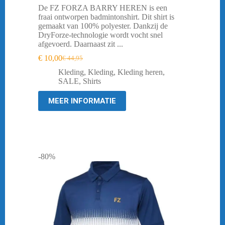
De FZ FORZA BARRY HEREN is een
fraai ontworpen badmintonshirt. Dit shirt is
gemaakt van 100% polyester. Dankzij de
DryForze-technologie wordt vocht snel
afgevoerd. Daarnaast zit ...
€
10,00
€
44,95
Oorspronkelijke
Huidige
prijs
prijs
Kleding
,
Kleding
,
Kleding heren
,
was:
is:
SALE
,
Shirts
€ 44,95.
€ 10,00.
MEER INFORMATIE
-80%