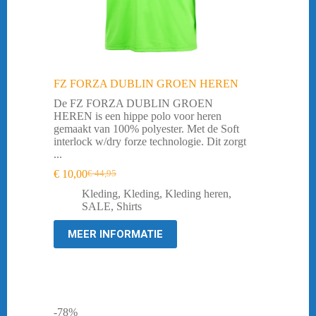
FZ FORZA DUBLIN GROEN HEREN
De FZ FORZA DUBLIN GROEN
HEREN is een hippe polo voor heren
gemaakt van 100% polyester. Met de Soft
interlock w/dry forze technologie. Dit zorgt
...
€
10,00
€
44,95
Oorspronkelijke
Huidige
prijs
prijs
Kleding
,
Kleding
,
Kleding heren
,
was:
is:
SALE
,
Shirts
€ 44,95.
€ 10,00.
MEER INFORMATIE
-78%