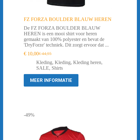
FZ FORZA BOULDER BLAUW HEREN
De FZ FORZA BOULDER BLAUW
HEREN is een mooi shirt voor heren
gemaakt van 100% polyester en bevat de
'DryForze' techniek. Dit zorgt ervoor dat ...
€
10,00
€
44,95
Oorspronkelijke
Huidige
prijs
prijs
Kleding
,
Kleding
,
Kleding heren
,
was:
is:
SALE
,
Shirts
€ 44,95.
€ 10,00.
MEER INFORMATIE
-49%