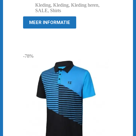
prijs
prijs
Kleding
,
Kleding
,
Kleding heren
,
was:
is:
SALE
,
Shirts
€ 27,95.
€ 10,00.
MEER INFORMATIE
-78%