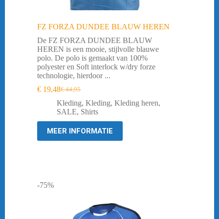
FZ FORZA DUNDEE BLAUW HEREN
De FZ FORZA DUNDEE BLAUW
HEREN is een mooie, stijlvolle blauwe
polo. De polo is gemaakt van 100%
polyester en Soft interlock w/dry forze
technologie, hierdoor ...
€
19,48
€
44,95
Oorspronkelijke
Huidige
prijs
prijs
Kleding
,
Kleding
,
Kleding heren
,
was:
is:
SALE
,
Shirts
€ 44,95.
€ 19,48.
MEER INFORMATIE
-75%