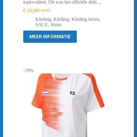
topkwaliteit. Dit was het officiële shirt ...
€
18,98
€
44,95
Oorspronkelijke
Huidige
prijs
prijs
Kleding
,
Kleding
,
Kleding heren
,
was:
is:
SALE
,
Shirts
€ 44,95.
€ 18,98.
MEER INFORMATIE
-78%