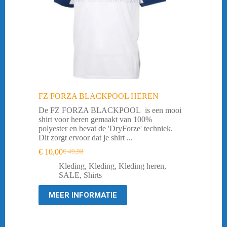
FZ FORZA BLACKPOOL HEREN
De FZ FORZA BLACKPOOL is een mooi
shirt voor heren gemaakt van 100%
polyester en bevat de 'DryForze' techniek.
Dit zorgt ervoor dat je shirt ...
€
10,00
€
49,98
Oorspronkelijke
Huidige
prijs
prijs
Kleding
,
Kleding
,
Kleding heren
,
was:
is:
SALE
,
Shirts
€ 49,98.
€ 10,00.
MEER INFORMATIE