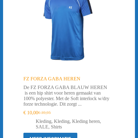
FZ FORZA GABA HEREN
De FZ FORZA GABA BLAUW HEREN
is een hip shirt voor heren gemaakt van
100% polyester. Met de Soft interlock w/dry
forze technologie. Dit zorgt ...
€
10,00
€
39,95
Oorspronkelijke
Huidige
prijs
prijs
Kleding
,
Kleding
,
Kleding heren
,
was:
is:
SALE
,
Shirts
€ 39,95.
€ 10,00.