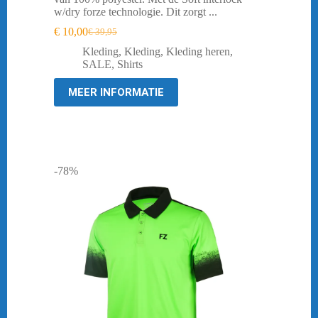
w/dry forze technologie. Dit zorgt ...
€
10,00
€
39,95
Oorspronkelijke
Huidige
prijs
prijs
Kleding
,
Kleding
,
Kleding heren
,
was:
is:
SALE
,
Shirts
€ 39,95.
€ 10,00.
MEER INFORMATIE
-78%