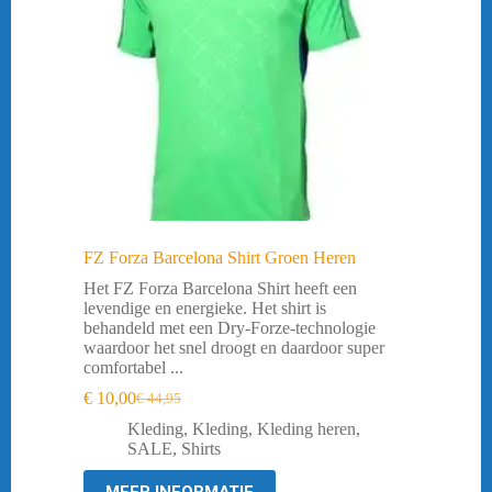
FZ Forza Barcelona Shirt Groen Heren
Het FZ Forza Barcelona Shirt heeft een
levendige en energieke. Het shirt is
behandeld met een Dry-Forze-technologie
waardoor het snel droogt en daardoor super
comfortabel ...
€
10,00
€
44,95
Oorspronkelijke
Huidige
prijs
prijs
Kleding
,
Kleding
,
Kleding heren
,
was:
is:
SALE
,
Shirts
€ 44,95.
€ 10,00.