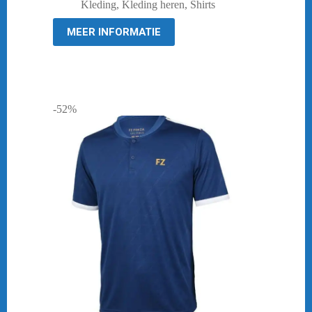
prijs
prijs
Kleding
,
Kleding heren
,
Shirts
was:
is:
€ 39,95.
€ 29,95.
MEER INFORMATIE
-52%