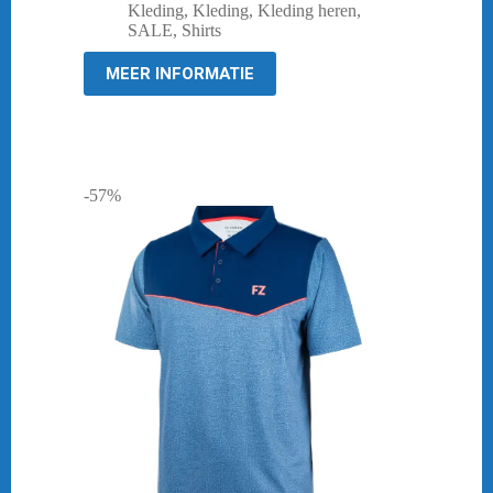
prijs
prijs
Kleding
,
Kleding
,
Kleding heren
,
was:
is:
SALE
,
Shirts
€ 44,95.
€ 10,00.
MEER INFORMATIE
-57%