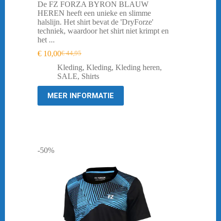
De FZ FORZA BYRON BLAUW
HEREN heeft een unieke en slimme
halslijn. Het shirt bevat de 'DryForze'
techniek, waardoor het shirt niet krimpt en
het ...
€
10,00
€
44,95
Oorspronkelijke
Huidige
prijs
prijs
Kleding
,
Kleding
,
Kleding heren
,
was:
is:
SALE
,
Shirts
€ 44,95.
€ 10,00.
MEER INFORMATIE
-50%