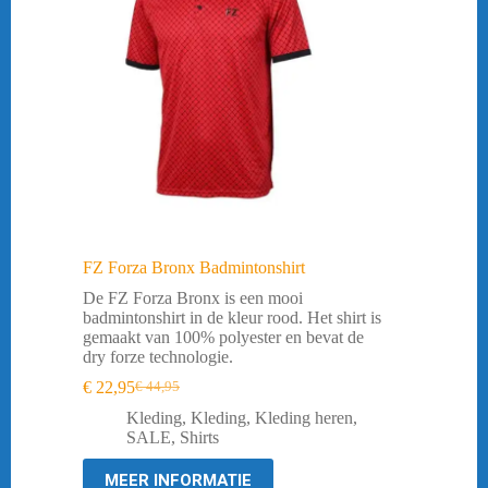
FZ Forza Bronx Badmintonshirt
De FZ Forza Bronx is een mooi
badmintonshirt in de kleur rood. Het shirt is
gemaakt van 100% polyester en bevat de
dry forze technologie.
€
22,95
€
44,95
Oorspronkelijke
Huidige
prijs
prijs
Kleding
,
Kleding
,
Kleding heren
,
was:
is:
SALE
,
Shirts
€ 44,95.
€ 22,95.
MEER INFORMATIE