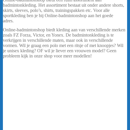
badmintonkleding. Het assortiment bestaat uit onder andere shorts,
skirts, sleeves, polo’s, shirts, trainingspakken etc. Voor alle
sportkleding ben je bij Online-badmintonshop aan het goede
adres.
http://www.yonex.com/
Online-badmintonshop biedt kleding aan van verschillende merken
zoals FZ Forza, Victor, en Yonex. De badmintonkleding is te
verkrijgen in verschillende maten, maar ook in verschillende
vormen. Wil je graag een polo met een ritsje of met knoopjes? Wil
je unisex kleding? OF wil je liever een vrouwen model? Geen
probleem kijk in onze shop voor meer modellen!
FZ FORZA
ARVADA ROOD/BLAUW HEREN
Ben je als vereniging op zoek naar teamkleding of clubkleding?
Dan ben je bij ons aan het goede adres! De badmintonkleding die in
ons assortiment te verkrijgen is kan ook als club kleding besteld
worden.
Badminton kleding
Online-badmintonshop biedt een ruim assortiment aan
badmintonkleding. Het assortiment bestaat uit onder andere shorts,
skirts, sleeves, polo’s, shirts, trainingspakken etc. Voor alle
sportkleding ben je bij Online-badmintonshop aan het goede adres.
Online-badmintonshop biedt kleding aan van verschillende merken