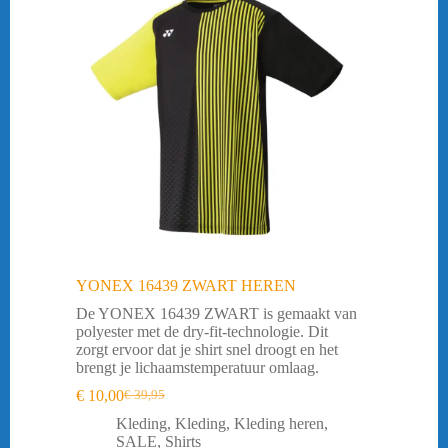
YONEX 16439 ZWART HEREN
De YONEX 16439 ZWART is gemaakt van
polyester met de dry-fit-technologie. Dit
zorgt ervoor dat je shirt snel droogt en het
brengt je lichaamstemperatuur omlaag.
€
10,00
€
39,95
Oorspronkelijke
Huidige
prijs
prijs
Kleding
,
Kleding
,
Kleding heren
,
was:
is:
SALE
,
Shirts