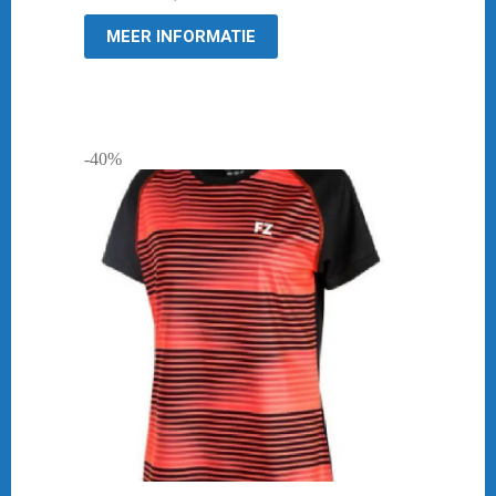
€ 39,95.
€ 10,00.
MEER INFORMATIE
-40%