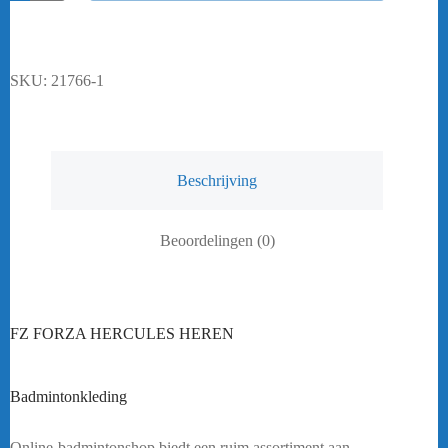
HERCULES
HEREN
aantal
SKU:
21766-1
Beschrijving
Beoordelingen (0)
FZ FORZA HERCULES HEREN
Heeft u een vraag? Stuur mij een
bericht.
Badmintonkleding
FZ FORZA ARVADA ROOD/BLAUW
HEREN
Online-badmintonshop biedt een ruim assortiment aan