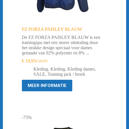
FZ FORZA PAISLEY BLAUW
De FZ FORZA PAISLEY BLAUW is een
trainingsjas met een stoere uitstraling door
het strakke design speciaal voor dames
gemaakt van 92% polyester en 8% ...
€
19,95
€
59,95
Oorspronkelijke
Huidige
prijs
prijs
Kleding
,
Kleding
,
Kleding dames
,
was:
is:
SALE
,
Training jack / broek
€ 59,95.
€ 19,95.
MEER INFORMATIE
-75%