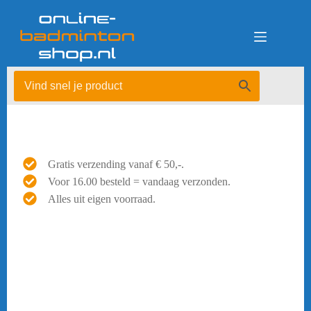
Ga
naar
de
inhoud
Gratis verzending vanaf € 50,-.
Voor 16.00 besteld = vandaag verzonden.
Alles uit eigen voorraad.