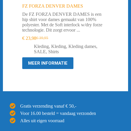
FZ FORZA DENVER DAMES
De FZ FORZA DENVER DAMES is een
hip shirt voor dames gemaakt van 100%
polyester. Met de Soft interlock w/dry forze
technologie. Dit zorgt ervoor ...
€
23,98
€
39,95
Oorspronkelijke
Huidige
prijs
prijs
Kleding
,
Kleding
,
Kleding dames
,
was:
is:
SALE
,
Shirts
€ 39,95.
€ 23,98.
MEER INFORMATIE
Gratis verzending vanaf € 50,-
Voor 16.00 besteld = vandaag verzonden
Alles uit eigen voorraad