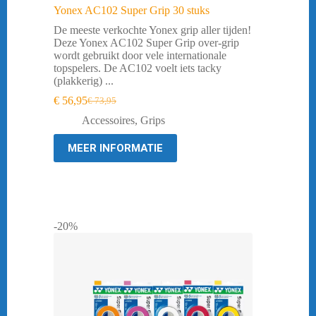
Yonex AC102 Super Grip 30 stuks
De meeste verkochte Yonex grip aller tijden!
Deze Yonex AC102 Super Grip over-grip
wordt gebruikt door vele internationale
topspelers. De AC102 voelt iets tacky
(plakkerig) ...
€
56,95
€
73,95
Oorspronkelijke
Huidige
prijs
prijs
Accessoires
,
Grips
was:
is:
€ 73,95.
€ 56,95.
MEER INFORMATIE
-20%