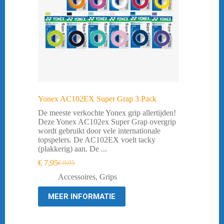
Yonex AC102EX Super Grap 3 Pack
De meeste verkochte Yonex grip allertijden!
Deze Yonex AC102ex Super Grap overgrip
wordt gebruikt door vele internationale
topspelers. De AC102EX voelt tacky
(plakkerig) aan. De ...
€
7,95
€
9,95
Oorspronkelijke
Huidige
prijs
prijs
Accessoires
,
Grips
was:
is:
€ 9,95.
€ 7,95.
MEER INFORMATIE