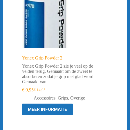
Yonex Grip Powder 2
Yonex Grip Powder 2 zie je veel op de
velden terug. Gemaakt om de zweet te
absorberen zodat je grip niet glad word.
Gemaakt van ...
€
9,95
€
14,95
Oorspronkelijke
Huidige
prijs
prijs
Accessoires
,
Grips
,
Overige
was:
is:
€ 14,95.
€ 9,95.
MEER INFORMATIE