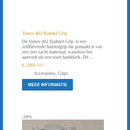
Yonex 402 Badstof Grip
De Yonex 402 Badstof Grip is een
zelfklevende badstofgrip die gemaakt is van
een zeer zacht materiaal, waardoor het
aanvoelt als een soort handdoek. Dit ...
€
2,95
€
3,95
Oorspronkelijke
Huidige
prijs
prijs
Accessoires
,
Grips
was:
is:
€ 3,95.
€ 2,95.
MEER INFORMATIE
-18%