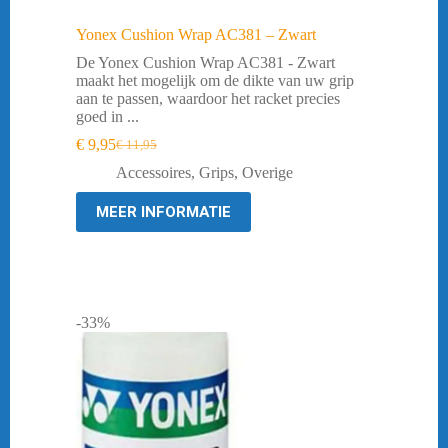
Yonex Cushion Wrap AC381 – Zwart
De Yonex Cushion Wrap AC381 - Zwart
maakt het mogelijk om de dikte van uw grip
aan te passen, waardoor het racket precies
goed in ...
€
9,95
€
11,95
Oorspronkelijke
Huidige
prijs
prijs
Accessoires
,
Grips
,
Overige
was:
is:
€ 11,95.
€ 9,95.
MEER INFORMATIE
-33%