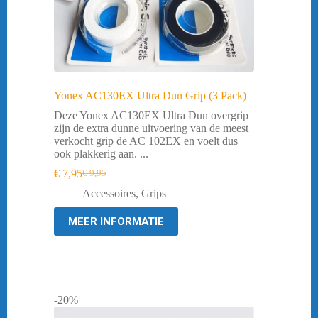
Yonex AC130EX Ultra Dun Grip (3 Pack)
Deze Yonex AC130EX Ultra Dun overgrip
zijn de extra dunne uitvoering van de meest
verkocht grip de AC 102EX en voelt dus
ook plakkerig aan. ...
€
7,95
€
9,95
Oorspronkelijke
Huidige
prijs
prijs
Accessoires
,
Grips
was:
is:
€ 9,95.
€ 7,95.
MEER INFORMATIE
-20%