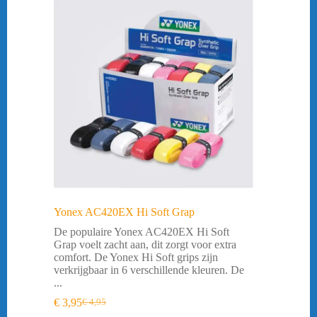
Yonex AC420EX Hi Soft Grap
De populaire Yonex AC420EX Hi Soft
Grap voelt zacht aan, dit zorgt voor extra
comfort. De Yonex Hi Soft grips zijn
verkrijgbaar in 6 verschillende kleuren. De
...
€
3,95
€
4,95
Oorspronkelijke
Huidige