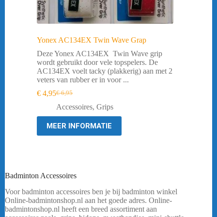
Yonex AC134EX Twin Wave Grap
Deze Yonex AC134EX Twin Wave grip
wordt gebruikt door vele topspelers. De
AC134EX voelt tacky (plakkerig) aan met 2
veters van rubber er in voor ...
€
4,95
€
6,95
Oorspronkelijke
Huidige
prijs
prijs
Accessoires
,
Grips
was:
is:
€ 6,95.
€ 4,95.
MEER INFORMATIE
Badminton Accessoires
Voor badminton accessoires ben je bij badminton winkel
Online-badmintonshop.nl aan het goede adres. Online-
badmintonshop.nl heeft een breed assortiment aan