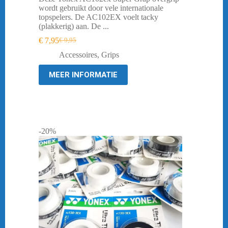
wordt gebruikt door vele internationale
topspelers. De AC102EX voelt tacky
(plakkerig) aan. De ...
€
7,95
€
9,95
Oorspronkelijke
Huidige
prijs
prijs
Accessoires
,
Grips
was:
is:
€ 9,95.
€ 7,95.
MEER INFORMATIE
-20%