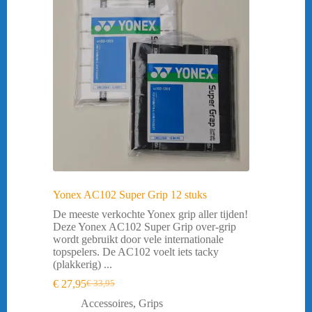
Yonex AC102 Super Grip 12 stuks
De meeste verkochte Yonex grip aller tijden!
Deze Yonex AC102 Super Grip over-grip
wordt gebruikt door vele internationale
topspelers. De AC102 voelt iets tacky
(plakkerig) ...
€
27,95
€
33,95
Oorspronkelijke
Huidige
prijs
prijs
Accessoires
,
Grips