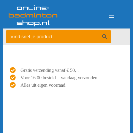
Ga
naar
de
inhoud
Gratis verzending vanaf € 50,-.
Voor 16.00 besteld = vandaag verzonden.
Alles uit eigen voorraad.