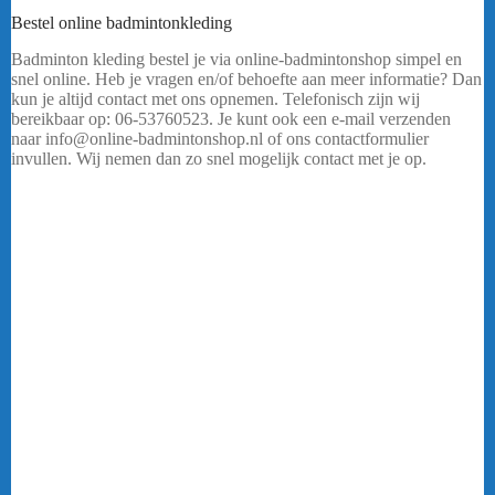
Bestel online badmintonkleding
Badminton kleding bestel je via online-badmintonshop simpel en
snel online. Heb je vragen en/of behoefte aan meer informatie? Dan
kun je altijd contact met ons opnemen. Telefonisch zijn wij
bereikbaar op: 06-53760523. Je kunt ook een e-mail verzenden
naar info@online-badmintonshop.nl of ons contactformulier
invullen. Wij nemen dan zo snel mogelijk contact met je op.
…..
Ben jij op zoek naar kwalitatief hoogstaande en goed uitziende
sport kleding voor tijdens het uitoefenen van badminton? Dan ben
je bij de online-badmintonshop aan het juiste adres! Badminton is
een intensieve sport en om lekker te kunnen bewegen is het prettig
om goed te kunnen bewegen in je sport outfit. Online-
badmintonshop beschikt over een ruim assortiment badminton
kleding waar jij je prettig in zult voelen. Wil jij shinen met je gehele
team? Bestel je kleding als vereniging of team via online-
badmintonshop.nl. Neem contact met ons op voor meer informatie.
Ons ruime assortiment badminton kleding
Online-badmintonshop beschikt over een ruim assortiment
badminton kleding. Van T-shirts en polo’s tot aan sportbroeken en
rokjes. Wij verkopen kwalitatief hoogstaande merken met unieke
designs als FZ Forza, Victor en Yonex. Wij kiezen er bewust voor