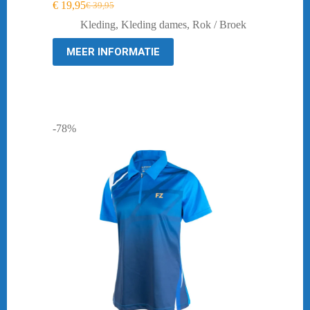
€
19,95
€
39,95
Oorspronkelijke
Huidige
prijs
prijs
Kleding
,
Kleding dames
,
Rok / Broek
was:
is:
€ 39,95.
€ 19,95.
MEER INFORMATIE
-78%