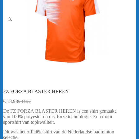
FZ FORZA BLASTER HEREN
€
18,98
€
44,95
Oorspronkelijke
Huidige
prijs
prijs
De FZ FORZA BLASTER HEREN is een shirt gemaakt
was:
is:
van 100% polyester en dry forze technologie. Een mooi
€ 44,95.
€ 18,98.
sportshirt van topkwaliteit.
Dit was het officiële shirt van de Nederlandse badminton
selectie.