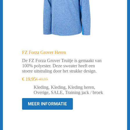
FZ Forza Grover Heren
De FZ Forza Grover Truitje is gemaakt van
100% polyester. Deze sweater heeft een
stoere uitstraling door het strakke design.
€
19,95
€
49,95
Oorspronkelijke
Huidige
prijs
prijs
Kleding
,
Kleding
,
Kleding heren
,
was:
is:
Overige
,
SALE
,
Training jack / broek
€ 49,95.
€ 19,95.
MEER INFORMATIE