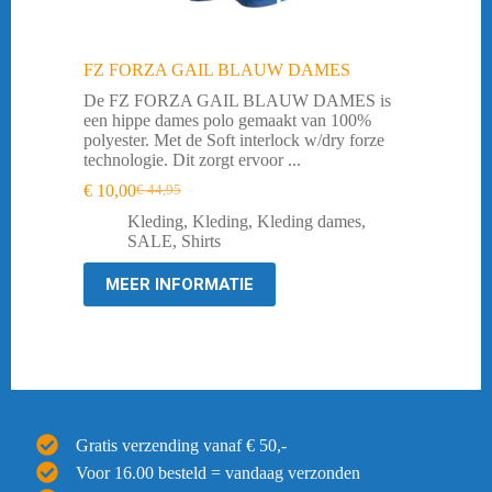
FZ FORZA GAIL BLAUW DAMES
De FZ FORZA GAIL BLAUW DAMES is
een hippe dames polo gemaakt van 100%
polyester. Met de Soft interlock w/dry forze
technologie. Dit zorgt ervoor ...
€
10,00
€
44,95
Oorspronkelijke
Huidige
prijs
prijs
Kleding
,
Kleding
,
Kleding dames
,
was:
is:
SALE
,
Shirts
€ 44,95.
€ 10,00.
MEER INFORMATIE
Gratis verzending vanaf € 50,-
Voor 16.00 besteld = vandaag verzonden