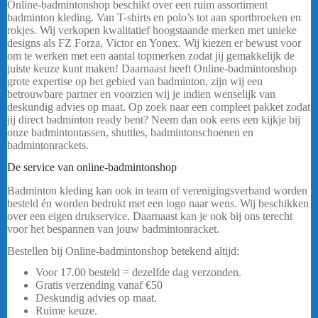
Online-badmintonshop beschikt over een ruim assortiment
badminton kleding. Van T-shirts en polo’s tot aan sportbroeken en
rokjes. Wij verkopen kwalitatief hoogstaande merken met unieke
designs als FZ Forza, Victor en Yonex. Wij kiezen er bewust voor
om te werken met een aantal topmerken zodat jij gemakkelijk de
juiste keuze kunt maken! Daarnaast heeft Online-badmintonshop
grote expertise op het gebied van badminton, zijn wij een
betrouwbare partner en voorzien wij je indien wenselijk van
deskundig advies op maat. Op zoek naar een compleet pakket zodat
jij direct badminton ready bent? Neem dan ook eens een kijkje bij
onze badmintontassen, shuttles, badmintonschoenen en
badmintonrackets.
De service van online-badmintonshop
Badminton kleding kan ook in team of verenigingsverband worden
besteld én worden bedrukt met een logo naar wens. Wij beschikken
over een eigen drukservice. Daarnaast kan je ook bij ons terecht
voor het bespannen van jouw badmintonracket.
Bestellen bij Online-badmintonshop betekend altijd:
Voor 17.00 besteld = dezelfde dag verzonden.
Gratis verzending vanaf €50
Deskundig advies op maat.
Ruime keuze.