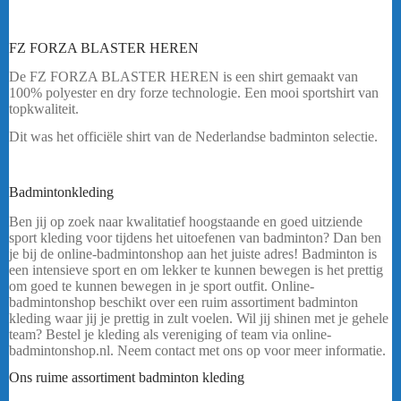
FZ FORZA BLASTER HEREN
De FZ FORZA BLASTER HEREN is een shirt gemaakt van
100% polyester en dry forze technologie. Een mooi sportshirt van
topkwaliteit.
Dit was het officiële shirt van de Nederlandse badminton selectie.
Heeft u een vraag? Stuur mij een
bericht.
Badmintonkleding
FZ FORZA BLASTER HEREN
Ben jij op zoek naar kwalitatief hoogstaande en goed uitziende
sport kleding voor tijdens het uitoefenen van badminton? Dan ben
je bij de online-badmintonshop aan het juiste adres! Badminton is
een intensieve sport en om lekker te kunnen bewegen is het prettig
om goed te kunnen bewegen in je sport outfit. Online-
badmintonshop beschikt over een ruim assortiment badminton
kleding waar jij je prettig in zult voelen. Wil jij shinen met je gehele
team? Bestel je kleding als vereniging of team via online-
badmintonshop.nl. Neem contact met ons op voor meer informatie.
Ons ruime assortiment badminton kleding