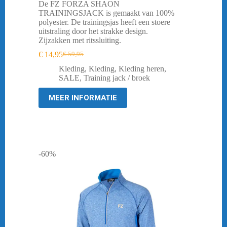
De FZ FORZA SHAON
TRAININGSJACK is gemaakt van 100%
polyester. De trainingsjas heeft een stoere
uitstraling door het strakke design.
Zijzakken met ritssluiting.
€
14,95
€
59,95
Oorspronkelijke
Huidige
prijs
prijs
Kleding
,
Kleding
,
Kleding heren
,
was:
is:
SALE
,
Training jack / broek
€ 59,95.
€ 14,95.
MEER INFORMATIE
-60%