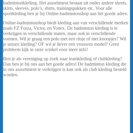
badmintonkleding. Het assortiment bestaat uit onder andere shorts,
skirts, sleeves, polo’s, shirts, trainingspakken etc. Voor alle
sportkleding ben je bij Online-badmintonshop aan het goede adres.
Online-badmintonshop biedt kleding aan van verschillende merken
zoals FZ Forza, Victor, en Yonex. De badminton kleding is te
verkrijgen in verschillende maten, maar ook in verschillende
vormen. Wil je graag een polo met een ritsje of met knoopjes? Wil
je unisex kleding? OF wil je liever een vrouwen model? Geen
probleem kijk in onze winkel voor meer info!
Ben je als vereniging op zoek naar teamkleding of clubkleding?
Dan ben je bij ons aan het goede adres! De badminton kleding die
in ons assortiment te verkrijgen is kan ook als club kleding besteld
worden.
Badmintonkleding
Online-badmintonshop biedt een ruim assortiment aan
badmintonkleding. Het assortiment bestaat uit onder andere shorts,
skirts, sleeves, polo’s, shirts, trainingspakken etc. Voor alle
sportkleding ben je bij Online-badmintonshop aan het goede adres.
Online-badmintonshop biedt kleding aan van verschillende merken
zoals Carlton, FZ Forza, Victor, Babolat, X-trm en Yonex. De
badminton kleding is te verkrijgen in verschillende maten, maar ook