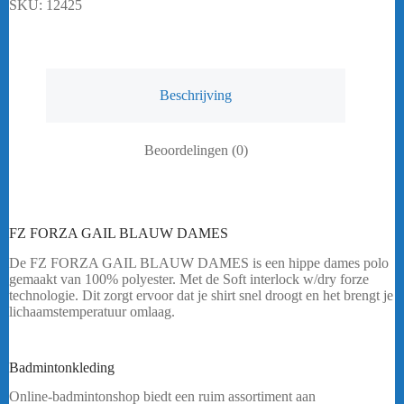
SKU:
12425
Beschrijving
Beoordelingen (0)
FZ FORZA GAIL BLAUW DAMES
De FZ FORZA GAIL BLAUW DAMES is een hippe dames polo
gemaakt van 100% polyester. Met de Soft interlock w/dry forze
technologie. Dit zorgt ervoor dat je shirt snel droogt en het brengt je
lichaamstemperatuur omlaag.
Heeft u een vraag? Stuur mij een
bericht.
Badmintonkleding
FZ Forza gail Dames Blauw
Online-badmintonshop biedt een ruim assortiment aan