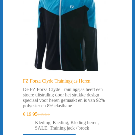
FZ Forza Clyde Trainingsjas Heren
De FZ Forza Clyde Trainingsjas heeft een
stoere uitstraling door het strakke design
speciaal voor heren gemaakt en is van 92%
polyester en 8% elasthane.
€
19,95
€
59,95
Oorspronkelijke
Huidige
prijs
prijs
Kleding
,
Kleding
,
Kleding heren
,
was:
is:
SALE
,
Training jack / broek
€ 59,95.
€ 19,95.