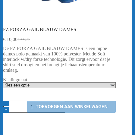
FZ FORZA GAIL BLAUW DAMES
€
10,00
€
44,95
Oorspronkelijke
Huidige
prijs
prijs
De FZ FORZA GAIL BLAUW DAMES is een hippe
was:
is:
dames polo gemaakt van 100% polyester. Met de Soft
€ 44,95.
€ 10,00.
interlock w/dry forze technologie. Dit zorgt ervoor dat je
shirt snel droogt en het brengt je lichaamstemperatuur
omlaag.
Kledingmaat
FZ
TOEVOEGEN AAN WINKELWAGEN
FORZA
GAIL
BLAUW
DAMES
aantal