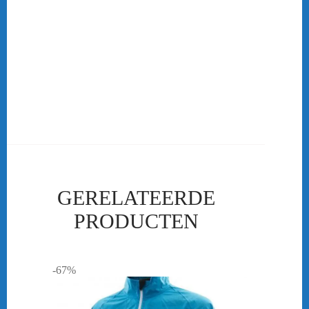
in verschillende vormen. Wil je graag een polo met een ritsje of met
knoopjes? Wil je unisex kleding? OF wil je liever een vrouwen
model? Geen probleem kijk in onze winkel voor meer info!
Ben je als vereniging op zoek naar teamkleding of clubkleding?
Dan ben je bij ons aan het goede adres! De badminton kleding die
in ons assortiment te verkrijgen is kan ook als club kleding besteld
worden.
…..
GERELATEERDE
PRODUCTEN
-67%