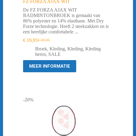
FZ FORZA AJAX WIT
De FZ FORZA AJAX WIT
BADMINTONBROEK is gemaakt van
86% polyester en 14% elasthane. Met Dry
Forze technologie. Heeft 2 steekzakken en is
een heerlijke comfortabele ...
€
19,95
€
39,95
Oorspronkelijke
Huidige
prijs
prijs
Broek
,
Kleding
,
Kleding
,
Kleding
was:
is:
heren
,
SALE
€ 39,95.
€ 19,95.
MEER INFORMATIE
-20%