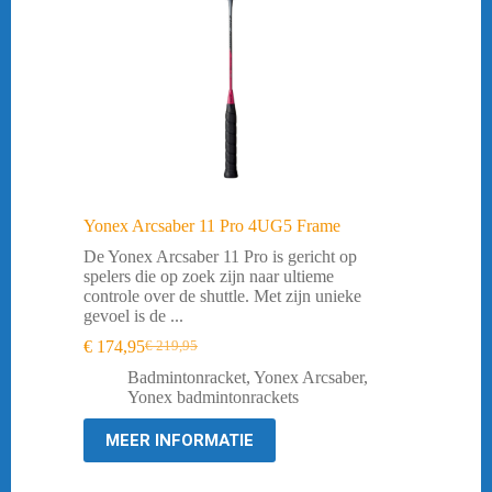
Yonex Arcsaber 11 Pro 4UG5 Frame
De Yonex Arcsaber 11 Pro is gericht op
spelers die op zoek zijn naar ultieme
controle over de shuttle. Met zijn unieke
gevoel is de ...
€
174,95
€
219,95
Oorspronkelijke
Huidige
prijs
prijs
Badmintonracket
,
Yonex Arcsaber
,
was:
is:
Yonex badmintonrackets
€ 219,95.
€ 174,95.
MEER INFORMATIE