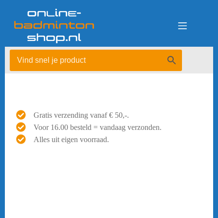
Ga
naar
de
inhoud
Gratis verzending vanaf € 50,-.
Voor 16.00 besteld = vandaag verzonden.
Alles uit eigen voorraad.