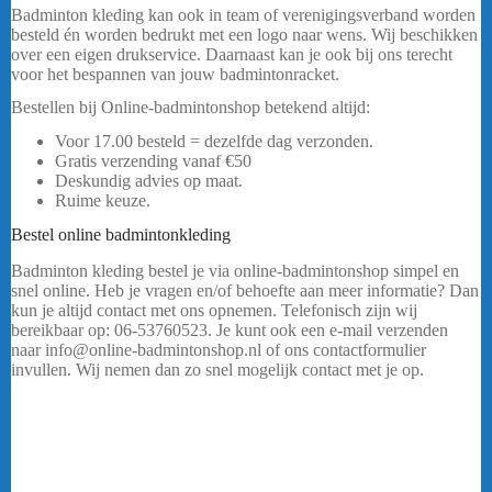
Badminton kleding kan ook in team of verenigingsverband worden
besteld én worden bedrukt met een logo naar wens. Wij beschikken
over een eigen drukservice. Daarnaast kan je ook bij ons terecht
voor het bespannen van jouw badmintonracket.
Bestellen bij Online-badmintonshop betekend altijd:
Voor 17.00 besteld = dezelfde dag verzonden.
Gratis verzending vanaf €50
Deskundig advies op maat.
Ruime keuze.
Bestel online badmintonkleding
Badminton kleding bestel je via online-badmintonshop simpel en
snel online. Heb je vragen en/of behoefte aan meer informatie? Dan
kun je altijd contact met ons opnemen. Telefonisch zijn wij
bereikbaar op: 06-53760523. Je kunt ook een e-mail verzenden
naar info@online-badmintonshop.nl of ons contactformulier
invullen. Wij nemen dan zo snel mogelijk contact met je op.
…..
Badmintonkleding FZ FORZA GABA HEREN
Ben jij op zoek naar kwalitatief hoogstaande en goed uitziende
sport kleding voor tijdens het uitoefenen van badminton? Dan ben
je bij de online-badmintonshop aan het juiste adres! Badminton is