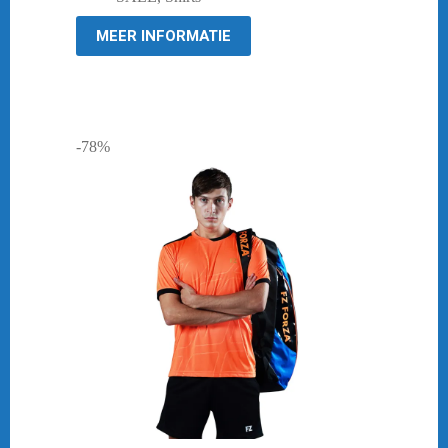
€ 34,95.
€ 15,00.
MEER INFORMATIE
-78%