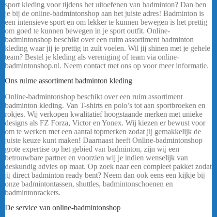
sport kleding voor tijdens het uitoefenen van badminton? Dan ben
je bij de online-badmintonshop aan het juiste adres! Badminton is
een intensieve sport en om lekker te kunnen bewegen is het prettig
om goed te kunnen bewegen in je sport outfit. Online-
badmintonshop beschikt over een ruim assortiment badminton
kleding waar jij je prettig in zult voelen. Wil jij shinen met je gehele
team? Bestel je kleding als vereniging of team via online-
badmintonshop.nl. Neem contact met ons op voor meer informatie.
Ons ruime assortiment badminton kleding
Online-badmintonshop beschikt over een ruim assortiment
badminton kleding. Van T-shirts en polo’s tot aan sportbroeken en
rokjes. Wij verkopen kwalitatief hoogstaande merken met unieke
designs als FZ Forza, Victor en Yonex. Wij kiezen er bewust voor
om te werken met een aantal topmerken zodat jij gemakkelijk de
juiste keuze kunt maken! Daarnaast heeft Online-badmintonshop
grote expertise op het gebied van badminton, zijn wij een
betrouwbare partner en voorzien wij je indien wenselijk van
deskundig advies op maat. Op zoek naar een compleet pakket zodat
jij direct badminton ready bent? Neem dan ook eens een kijkje bij
onze badmintontassen, shuttles, badmintonschoenen en
badmintonrackets.
FZ FORZA GABA HEREN
De service van online-badmintonshop