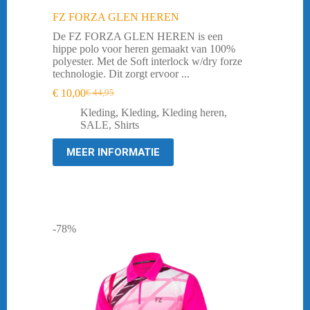
FZ FORZA GLEN HEREN
De FZ FORZA GLEN HEREN is een
hippe polo voor heren gemaakt van 100%
polyester. Met de Soft interlock w/dry forze
technologie. Dit zorgt ervoor ...
€
10,00
€
44,95
Oorspronkelijke
Huidige
prijs
prijs
Kleding
,
Kleding
,
Kleding heren
,
was:
is:
SALE
,
Shirts
€ 44,95.
€ 10,00.
MEER INFORMATIE
-78%