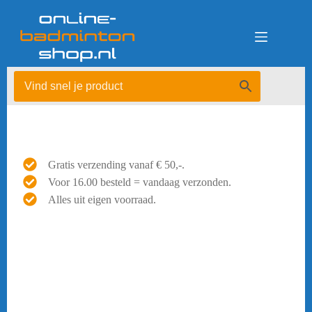
Ga
naar
de
inhoud
Gratis verzending vanaf € 50,-.
Voor 16.00 besteld = vandaag verzonden.
Alles uit eigen voorraad.