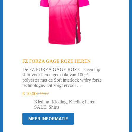
FZ FORZA GAGE ROZE HEREN
De FZ FORZA GAGE ROZE is een hip
shirt voor heren gemaakt van 100%
polyester met de Soft interlock w/dry forze
technologie. Dit zorgt ervoor ...
€
10,00
€
44,95
Oorspronkelijke
Huidige
prijs
prijs
Kleding
,
Kleding
,
Kleding heren
,
was:
is:
SALE
,
Shirts
€ 44,95.
€ 10,00.
MEER INFORMATIE