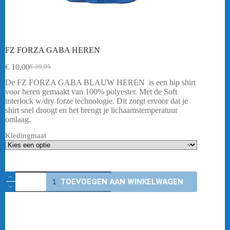
FZ FORZA GABA HEREN
€
10,00
€
39,95
Oorspronkelijke
Huidige
prijs
prijs
De FZ FORZA GABA BLAUW HEREN is een hip shirt
was:
is:
voor heren gemaakt van 100% polyester. Met de Soft
€ 39,95.
€ 10,00.
interlock w/dry forze technologie. Dit zorgt ervoor dat je
shirt snel droogt en het brengt je lichaamstemperatuur
omlaag.
Kledingmaat
FZ
TOEVOEGEN AAN WINKELWAGEN
FORZA
GABA
HEREN
aantal