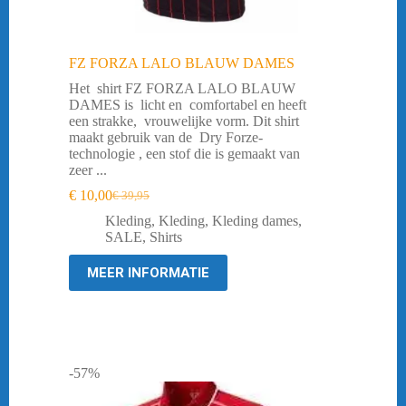
FZ FORZA LALO BLAUW DAMES
Het shirt FZ FORZA LALO BLAUW
DAMES is licht en comfortabel en heeft
een strakke, vrouwelijke vorm. Dit shirt
maakt gebruik van de Dry Forze-
technologie , een stof die is gemaakt van
zeer ...
€
10,00
€
39,95
Oorspronkelijke
Huidige
prijs
prijs
Kleding
,
Kleding
,
Kleding dames
,
was:
is:
SALE
,
Shirts
€ 39,95.
€ 10,00.
MEER INFORMATIE
-57%