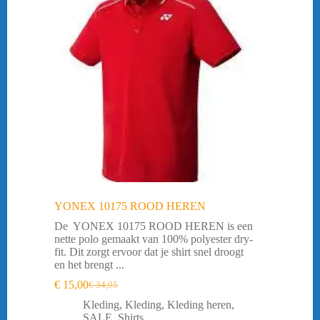
YONEX 10175 ROOD HEREN
De YONEX 10175 ROOD HEREN is een
nette polo gemaakt van 100% polyester dry-
fit. Dit zorgt ervoor dat je shirt snel droogt
en het brengt ...
€
15,00
€
34,95
Oorspronkelijke
Huidige
prijs
prijs
Kleding
,
Kleding
,
Kleding heren
,
was:
is:
SALE
,
Shirts