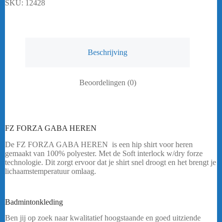
SKU:
12428
Beschrijving
Beoordelingen (0)
FZ FORZA GABA HEREN
De FZ FORZA GABA HEREN is een hip shirt voor heren
gemaakt van 100% polyester. Met de Soft interlock w/dry forze
technologie. Dit zorgt ervoor dat je shirt snel droogt en het brengt je
lichaamstemperatuur omlaag.
Heeft u een vraag? Stuur mij een
bericht.
Badmintonkleding
FZ FORZA GABA BLAUW HEREN
Ben jij op zoek naar kwalitatief hoogstaande en goed uitziende