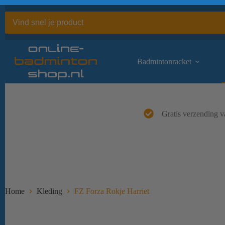
Ga
naar
de
inhoud
Badmintonracket
Gratis verzending v
Home
Kleding
FZ Forza Rokje Harriet