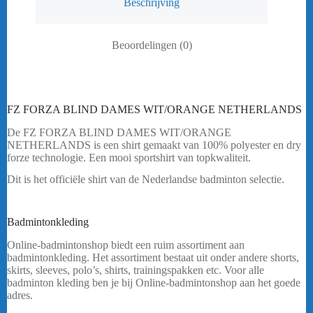
Beschrijving
Beoordelingen (0)
FZ FORZA BLIND DAMES WIT/ORANGE NETHERLANDS
De FZ FORZA BLIND DAMES WIT/ORANGE
NETHERLANDS is een shirt gemaakt van 100% polyester en dry
forze technologie. Een mooi sportshirt van topkwaliteit.
Dit is het officiële shirt van de Nederlandse badminton selectie.
Heeft u een vraag? Stuur mij een
bericht.
Badmintonkleding
FZ FORZA BLIND DAMES
Online-badmintonshop biedt een ruim assortiment aan
badmintonkleding. Het assortiment bestaat uit onder andere shorts,
skirts, sleeves, polo’s, shirts, trainingspakken etc. Voor alle
badminton kleding ben je bij Online-badmintonshop aan het goede
adres.
FZ FORZA BLIND WIT/ORANGE NETHERLANDS..