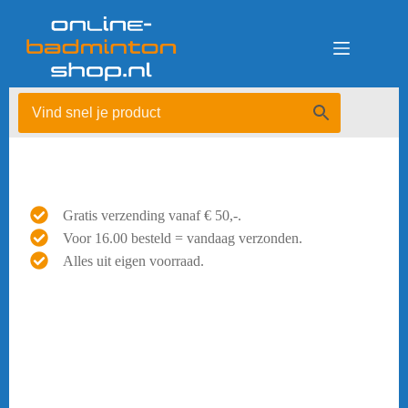
Ga
naar
de
inhoud
Gratis verzending vanaf € 50,-.
Voor 16.00 besteld = vandaag verzonden.
Alles uit eigen voorraad.