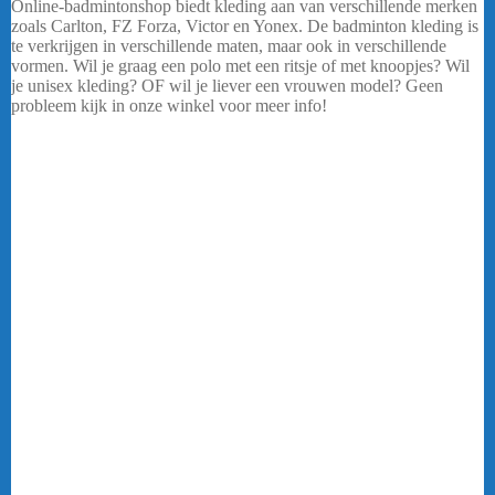
Online-badmintonshop biedt kleding aan van verschillende merken
zoals Carlton, FZ Forza, Victor en Yonex. De badminton kleding is
te verkrijgen in verschillende maten, maar ook in verschillende
vormen. Wil je graag een polo met een ritsje of met knoopjes? Wil
je unisex kleding? OF wil je liever een vrouwen model? Geen
probleem kijk in onze winkel voor meer info!
…..
Ben je als vereniging op zoek naar teamkleding of clubkleding?
Dan ben je bij ons aan het goede adres! De badminton kleding die
in ons assortiment te verkrijgen is kan ook als club kleding besteld
worden.
Badmintonkleding
Online-badmintonshop biedt een ruim assortiment aan
badmintonkleding. Het assortiment bestaat uit onder andere shorts,
skirts, sleeves, polo’s, shirts, trainingspakken etc. Voor alle
sportkleding ben je bij Online-badmintonshop aan het goede adres.
Online-badmintonshop biedt kleding aan van verschillende merken
zoals Carlton, FZ Forza, Victor en Yonex. De badminton kleding is
te verkrijgen in verschillende maten, maar ook in verschillende
vormen. Wil je graag een polo met een ritsje of met knoopjes? Wil
je unisex kleding? OF wil je liever een vrouwen model? Geen
probleem kijk in onze winkel voor meer info!