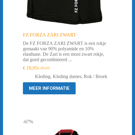
FZ FORZA ZARI ZWART
De FZ FORZA ZARI ZWART is een rokje
gemaakt van 90% polyamide en 10%
elasthane. De Zari is een mooi zwart rokje,
dat goed gecombineerd ...
€
19,95
€
39,95
Oorspronkelijke
Huidige
prijs
prijs
Kleding
,
Kleding dames
,
Rok / Broek
was:
is:
€ 39,95.
€ 19,95.
MEER INFORMATIE
-67%