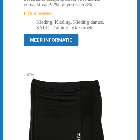
gemaakt van 92% polyester en 8% ...
€
19,95
€
59,95
Oorspronkelijke
Huidige
prijs
prijs
Kleding
,
Kleding
,
Kleding dames
,
was:
is:
SALE
,
Training jack / broek
€ 59,95.
€ 19,95.
MEER INFORMATIE
-50%