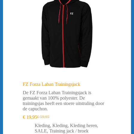
FZ Forza Laban Trainingsjack
De FZ Forza Laban Trainingsjack is
gemaakt van 100% polyester. De
trainingsjas heeft een stoere uitstraling door
de capuchon.
€
19,95
€
59,95
Oorspronkelijke
Huidige
prijs
prijs
Kleding
,
Kleding
,
Kleding heren
,
was:
is:
SALE
,
Training jack / broek