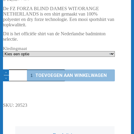
Oorspronkelijke
Huidige
prijs
prijs
De FZ FORZA BLIND DAMES WIT/ORANGE
was:
is:
NETHERLANDS is een shirt gemaakt van 100%
€ 44,95.
€ 14,98.
polyester en dry forze technologie. Een mooi sportshirt van
topkwaliteit.
Dit is het officiële shirt van de Nederlandse badminton
selectie.
Kledingmaat
FZ
TOEVOEGEN AAN WINKELWAGEN
FORZA
BLIND
DAMES
WIT/ORANGE
NETHERLANDS
aantal
SKU:
20523