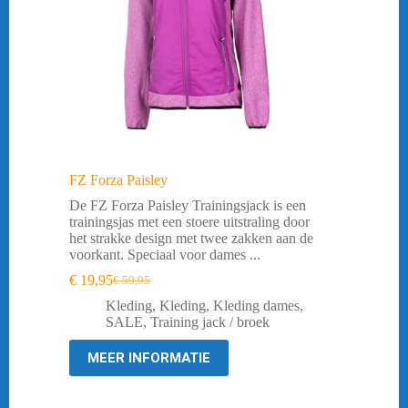
FZ Forza Paisley
De FZ Forza Paisley Trainingsjack is een
trainingsjas met een stoere uitstraling door
het strakke design met twee zakken aan de
voorkant. Speciaal voor dames ...
€
19,95
€
59,95
Oorspronkelijke
Huidige
prijs
prijs
Kleding
,
Kleding
,
Kleding dames
,
was:
is:
SALE
,
Training jack / broek
€ 59,95.
€ 19,95.
MEER INFORMATIE