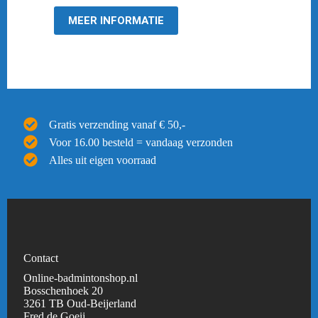
€ 59,95.
€ 19,95.
MEER INFORMATIE
Gratis verzending vanaf € 50,-
Voor 16.00 besteld = vandaag verzonden
Alles uit eigen voorraad
Contact
Online-badmintonshop.nl
Bosschenhoek 20
3261 TB Oud-Beijerland
Fred de Goeij