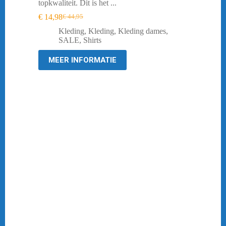
topkwaliteit. Dit is het ...
€
14,98
€
44,95
Oorspronkelijke
Huidige
prijs
prijs
Kleding
,
Kleding
,
Kleding dames
,
was:
is:
SALE
,
Shirts
€ 44,95.
€ 14,98.
MEER INFORMATIE