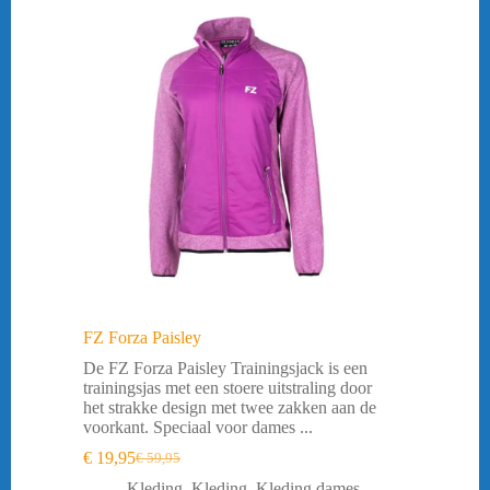
FZ Forza Paisley
De FZ Forza Paisley Trainingsjack is een
trainingsjas met een stoere uitstraling door
het strakke design met twee zakken aan de
voorkant. Speciaal voor dames ...
€
19,95
€
59,95
Oorspronkelijke
Huidige
prijs
prijs
Kleding
,
Kleding
,
Kleding dames
,