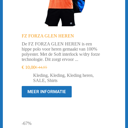
FZ FORZA GLEN HEREN
De FZ FORZA GLEN HEREN is een
hippe polo voor heren gemaakt van 100%
polyester. Met de Soft interlock w/dry forze
technologie. Dit zorgt ervoor ...
€
10,00
€
44,95
Oorspronkelijke
Huidige
prijs
prijs
Kleding
,
Kleding
,
Kleding heren
,
was:
is:
SALE
,
Shirts
€ 44,95.
€ 10,00.
MEER INFORMATIE
-67%