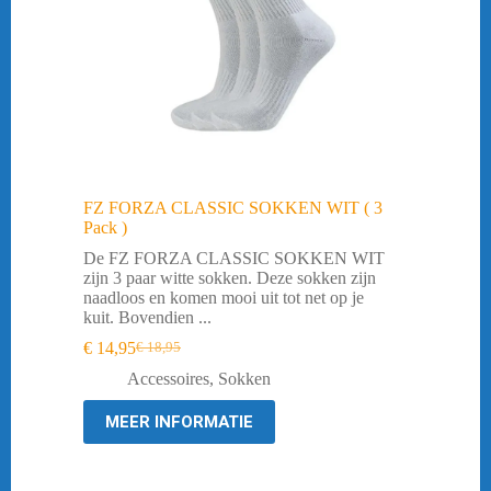
FZ FORZA CLASSIC SOKKEN WIT ( 3
Pack )
De FZ FORZA CLASSIC SOKKEN WIT
zijn 3 paar witte sokken. Deze sokken zijn
naadloos en komen mooi uit tot net op je
kuit. Bovendien ...
€
14,95
€
18,95
Oorspronkelijke
Huidige
prijs
prijs
Accessoires
,
Sokken
was:
is:
€ 18,95.
€ 14,95.
MEER INFORMATIE