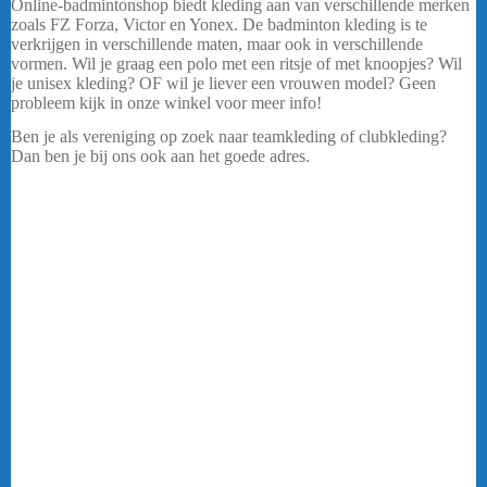
Online-badmintonshop biedt kleding aan van verschillende merken
zoals FZ Forza, Victor en Yonex. De badminton kleding is te
verkrijgen in verschillende maten, maar ook in verschillende
vormen. Wil je graag een polo met een ritsje of met knoopjes? Wil
je unisex kleding? OF wil je liever een vrouwen model? Geen
probleem kijk in onze winkel voor meer info!
Ben je als vereniging op zoek naar teamkleding of clubkleding?
Dan ben je bij ons ook aan het goede adres.
..
De badminton kleding
die in ons assortiment te verkrijgen is kan ook als club kleding
besteld worden.
Badminton kleding
Online-badmintonshop biedt een ruim assortiment aan
badmintonkleding. Het assortiment bestaat uit onder andere shorts,
skirts, sleeves, polo’s, shirts, trainingspakken etc. Voor alle
sportkleding ben je bij Online-badmintonshop aan het goede adres.
Online-badmintonshop biedt kleding aan van verschillende merken
zoals FZ Forza, Victor en Yonex. De badminton kleding is te
verkrijgen in verschillende maten, maar ook in verschillende
vormen. Wil je graag een polo met een ritsje of met knoopjes? Wil
je unisex kleding? OF wil je liever een vrouwen model? Geen
probleem kijk in onze winkel voor meer info! Ben je als vereniging
op zoek naar teamkleding of clubkleding? Dan ben je bij ons ook
aan het goede adres. De badminton kleding die in ons assortiment te