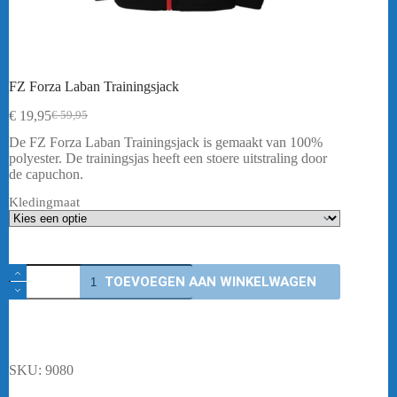
FZ Forza Laban Trainingsjack
€
19,95
€
59,95
Oorspronkelijke
Huidige
prijs
prijs
De FZ Forza Laban Trainingsjack is gemaakt van 100%
was:
is:
polyester. De trainingsjas heeft een stoere uitstraling door
€ 59,95.
€ 19,95.
de capuchon.
Kledingmaat
FZ
TOEVOEGEN AAN WINKELWAGEN
Forza
Laban
Trainingsjack
aantal
SKU:
9080