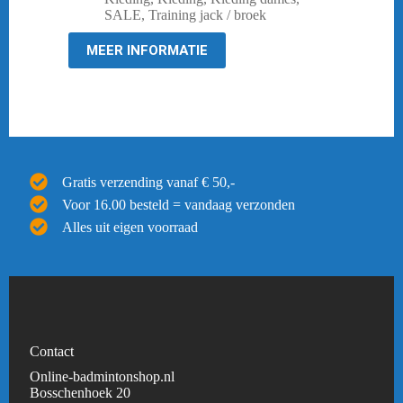
was:
is:
SALE
,
Training jack / broek
€ 59,95.
€ 19,95.
MEER INFORMATIE
Gratis verzending vanaf € 50,-
Voor 16.00 besteld = vandaag verzonden
Alles uit eigen voorraad
Contact
Online-badmintonshop.nl
Bosschenhoek 20