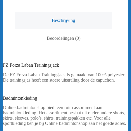
Beschrijving
Beoordelingen (0)
FZ Forza Laban Trainingsjack
De FZ Forza Laban Trainingsjack is gemaakt van 100% polyester.
De trainingsjas heeft een stoere uitstraling door de capuchon.
Heeft u een vraag? Stuur mij een
bericht.
Badmintonkleding
FZ Forza Laban Jacket
Online-badmintonshop biedt een ruim assortiment aan
badmintonkleding. Het assortiment bestaat uit onder andere shorts,
skirts, sleeves, polo’s, shirts, trainingspakken etc. Voor alle
sportkleding ben je bij Online-badmintonshop aan het goede adres.