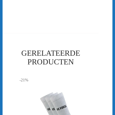
verkrijgen is kan ook als club kleding besteld worden. De FZ Forza
Laban Jacket is gemaakt van 100% polyester. De trainingsjas heeft
een stoere uitstraling door de capuchon.
….
GERELATEERDE
PRODUCTEN
-21%