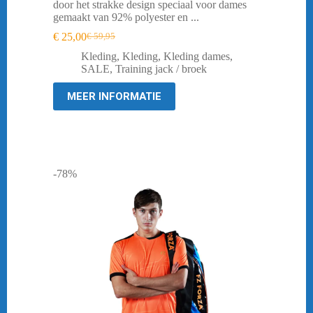
door het strakke design speciaal voor dames
gemaakt van 92% polyester en ...
€
25,00
€
59,95
Oorspronkelijke
Huidige
prijs
prijs
Kleding
,
Kleding
,
Kleding dames
,
was:
is:
SALE
,
Training jack / broek
€ 59,95.
€ 25,00.
MEER INFORMATIE
-78%