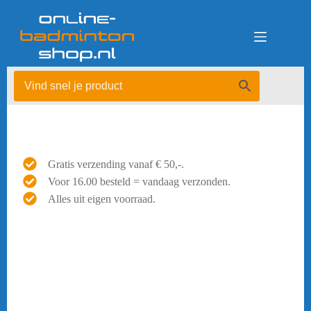
Ga
naar
de
inhoud
Gratis verzending vanaf € 50,-.
Voor 16.00 besteld = vandaag verzonden.
Alles uit eigen voorraad.