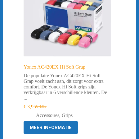
Yonex AC420EX Hi Soft Grap
De populaire Yonex AC420EX Hi Soft
Grap voelt zacht aan, dit zorgt voor extra
comfort. De Yonex Hi Soft grips zijn
verkrijgbaar in 6 verschillende kleuren. De
...
€
3,95
€
4,95
Oorspronkelijke
Huidige
prijs
prijs
Accessoires
,
Grips
was:
is:
€ 4,95.
€ 3,95.
MEER INFORMATIE