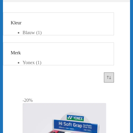
Kleur
Blauw
(1)
Geel
(1)
Rood
(1)
Roze
(1)
Merk
Wit
(1)
Zwart
(1)
Yonex
(1)
-20%