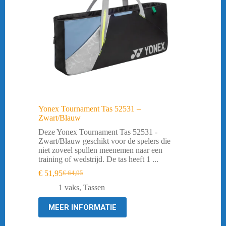
Yonex Tournament Tas 52531 –
Zwart/Blauw
Deze Yonex Tournament Tas 52531 -
Zwart/Blauw geschikt voor de spelers die
niet zoveel spullen meenemen naar een
training of wedstrijd. De tas heeft 1 ...
€
51,95
€
64,95
Oorspronkelijke
Huidige
prijs
prijs
1 vaks
,
Tassen
was:
is:
€ 64,95.
€ 51,95.
MEER INFORMATIE