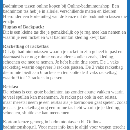
Badminton tassen online kopen bij Online-badmintonshop. Een
badminton tas heb je in allerlei verschillende maten en kleuren.
Hieronder een korte uitleg van de keuze uit de badminton tassen die
er zijn.
Rugtas of Backpack:
Dit is een kleine tas die je gemakkelijk op je rug mee kan nemen en
waarin je een racket en wat badminton kleding kwijt kan.
Racketbag of rackettas:
Dit zijn badmintontassen waarin je racket in zijn geheel in past en
daarnaast is er nog ruimte voor andere spullen zoals, kleding,
schoenen etc mee te nemen. Je hebt hierin drie soort. De 1 vaks
racketbag waarin ongeveer 3 rackets passen. De 2 vaks racketbag
die ruimte biedt aan 6 rackets en ten slotte de 3 vaks racketbag
waarin 9 tot 12 rackets in passen.
Reistas:
De reistas is een grote badminton tas zonder aparte vakken waarin
je veel spullen kan meenemen. Je racket pas ook in een reistas,
maar meestal neem je een reistas als je toernooien gaat spelen, zodat
je naast je racketbag nog een ruime tas hebt waarin je je kleding,
schoenen, shuttle etc kan meenemen.
Kortom keuze genoeg in badmintontassen bij Online-
badmintonshop.nl. Voor meer info kun je altijd voor vragen terecht