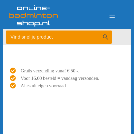
Ga
naar
de
inhoud
Gratis verzending vanaf € 50,-.
Voor 16.00 besteld = vandaag verzonden.
Alles uit eigen voorraad.