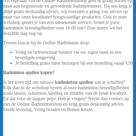
Als eigenaar van de Online Badmintonshop geef ik graag advies op
maat aan beginnende en gevorderde badmintonners. Bij ons krijg je
altijd gratis deskundig advies, wij voorzien u graag van advies op
maat van onze kwalitatief hoogwaardige producten. Ook in onze
webshop geniet je van een uitstekende service: bestel je jouw
badminton benodigdheden voor 16.00 uur? Dan sturen we het
dezelfde dag nog op.
Tevens kun je bij de Online Badminton shop:
Veilig en betrouwbaar betalen via uw eigen bank in een
beveiligde omgeving
Je bestelling gratis laten bezorgen bij een bestelling vanaf
€50
Badminton spullen kopen?
Is het weer tijd om nieuwe
badminton spullen
aan te schaffen?
Kijk dan in de webshop tussen al onze badminton benodigdheden
zoals tassen, schoenen, kleding en shuttles van de beste kwaliteit.
En dat voor de laagste prijs! Heb je vragen? Neem dan contact op
met de Online Badmintonshop en krijg gratis deskundig advies.
Snelle levering, Veilig betalen en Ruime keuze.
Yonex Team Tas
42331WEX Blauw