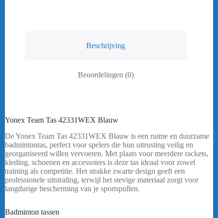
Beschrijving
Beoordelingen (0)
Yonex Team Tas 42331WEX Blauw
De Yonex Team Tas 42331WEX Blauw is een ruime en duurzame
badmintontas, perfect voor spelers die hun uitrusting veilig en
georganiseerd willen vervoeren. Met plaats voor meerdere rackets,
kleding, schoenen en accessoires is deze tas ideaal voor zowel
training als competitie. Het strakke zwarte design geeft een
professionele uitstraling, terwijl het stevige materiaal zorgt voor
langdurige bescherming van je sportspullen.
Heeft u een vraag?
Stuur mij een
bericht.
Badminton tassen
Yonex Team Tas 42331WEX Blauw