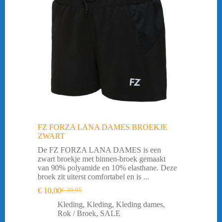
FZ FORZA LANA DAMES BROEKJE
ZWART
De FZ FORZA LANA DAMES is een
zwart broekje met binnen-broek gemaakt
van 90% polyamide en 10% elasthane. Deze
broek zit uiterst comfortabel en is ...
€
10,00
€
39,95
Oorspronkelijke
Huidige
prijs
prijs
Kleding
,
Kleding
,
Kleding dames
,
was:
is:
Rok / Broek
,
SALE
€ 39,95.
€ 10,00.