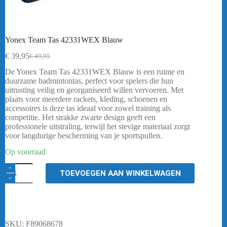
Yonex Team Tas 42331WEX Blauw
€
39,95
€
49,95
Oorspronkelijke
Huidige
prijs
prijs
De Yonex Team Tas 42331WEX Blauw is een ruime en
was:
is:
duurzame badmintontas, perfect voor spelers die hun
€ 49,95.
€ 39,95.
uitrusting veilig en georganiseerd willen vervoeren. Met
plaats voor meerdere rackets, kleding, schoenen en
accessoires is deze tas ideaal voor zowel training als
competitie. Het strakke zwarte design geeft een
professionele uitstraling, terwijl het stevige materiaal zorgt
voor langdurige bescherming van je sportspullen.
Op voorraad
Yonex
TOEVOEGEN AAN WINKELWAGEN
Team
Tas
42331WEX
Blauw
aantal
SKU:
F89068678