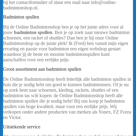
bij het contactformulier of stuur een mail naar info@online-
badmintonshop.nl.
Badminton spullen
Bij de Online Badmintonshop ben je op het juiste adres voor al
jouw
badminton spullen
. Ben je op zoek naar nieuwe badminton
schoenen, een racket of shuttles? Dan ben je bij onze Online
Badmintonshop op de juiste plek! Ik (Fred) ben vanuit mijn eigen
ervaring en passie voor badminton een eigen webshop gestart
waardoor jij de beste en mooiste badmintonspullen kunt
aanschaffen voor een eerlijke prijs.
Groot assortiment aan badminton spullen
De Online Badmintonshop heeft letterlijk alle badminton spullen in
huis die je nodig hebt om goed te kunnen badmintonnen. Of je nu
op zoek bent naar schoenen, kleding, rackets, shuttles of een
badminton tas wilt kopen: de Online Badmintonshop heeft alle
badminton spullen die je nodig hebt! Bij ons koop je badminton
spullen van hoge kwaliteit, maar voor een eerlijke prijs. Wij
verkopen onder andere producten van merken als Yonex, FZ Forza
en Victor.
……
Uitstekende service
Yonex Team Tas 42331WEX Blauw