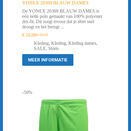
YONEX 20369 BLAUW DAMES
De YONEX 20369 BLAUW DAMES is
een nette polo gemaakt van 100% polyester
dry-fit. Dit zorgt ervoor dat je shirt snel
droogt en het brengt ...
€
10,00
€
34,95
Oorspronkelijke
Huidige
prijs
prijs
Kleding
,
Kleding
,
Kleding dames
,
was:
is:
SALE
,
Shirts
€ 34,95.
€ 10,00.
MEER INFORMATIE
-50%