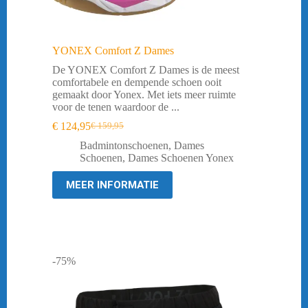
YONEX Comfort Z Dames
De YONEX Comfort Z Dames is de meest
comfortabele en dempende schoen ooit
gemaakt door Yonex. Met iets meer ruimte
voor de tenen waardoor de ...
€
124,95
€
159,95
Oorspronkelijke
Huidige
prijs
prijs
Badmintonschoenen
,
Dames
was:
is:
Schoenen
,
Dames Schoenen Yonex
€ 159,95.
€ 124,95.
MEER INFORMATIE
-75%