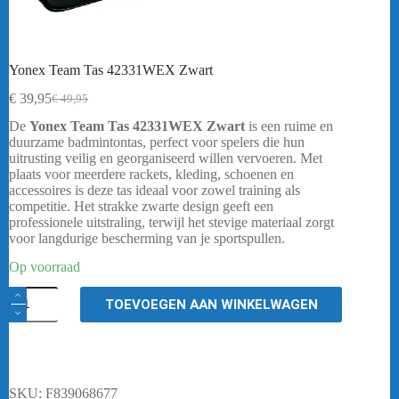
Yonex Team Tas 42331WEX Zwart
€
39,95
€
49,95
Oorspronkelijke
Huidige
prijs
prijs
De
Yonex Team Tas 42331WEX Zwart
is een ruime en
was:
is:
duurzame badmintontas, perfect voor spelers die hun
€ 49,95.
€ 39,95.
uitrusting veilig en georganiseerd willen vervoeren. Met
plaats voor meerdere rackets, kleding, schoenen en
accessoires is deze tas ideaal voor zowel training als
competitie. Het strakke zwarte design geeft een
professionele uitstraling, terwijl het stevige materiaal zorgt
voor langdurige bescherming van je sportspullen.
Op voorraad
Yonex
TOEVOEGEN AAN WINKELWAGEN
Team
Tas
42331WEX
Zwart
aantal
SKU:
F839068677