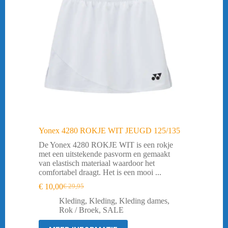
Yonex 4280 ROKJE WIT JEUGD 125/135
De Yonex 4280 ROKJE WIT is een rokje
met een uitstekende pasvorm en gemaakt
van elastisch materiaal waardoor het
comfortabel draagt. Het is een mooi ...
€
10,00
€
29,95
Oorspronkelijke
Huidige
prijs
prijs
Kleding
,
Kleding
,
Kleding dames
,
was:
is:
Rok / Broek
,
SALE
€ 29,95.
€ 10,00.