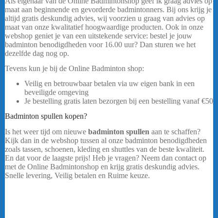
Als eigenaar van de Online Badmintonshop geef ik graag advies op
maat aan beginnende en gevorderde badmintonners. Bij ons krijg je
altijd gratis deskundig advies, wij voorzien u graag van advies op
maat van onze kwalitatief hoogwaardige producten. Ook in onze
webshop geniet je van een uitstekende service: bestel je jouw
badminton benodigdheden voor 16.00 uur? Dan sturen we het
dezelfde dag nog op.
Tevens kun je bij de Online Badminton shop:
Veilig en betrouwbaar betalen via uw eigen bank in een
beveiligde omgeving
Je bestelling gratis laten bezorgen bij een bestelling vanaf
€50
Badminton spullen kopen?
Is het weer tijd om nieuwe
badminton spullen
aan te schaffen?
Kijk dan in de webshop tussen al onze badminton benodigdheden
zoals tassen, schoenen, kleding en shuttles van de beste kwaliteit.
En dat voor de laagste prijs! Heb je vragen? Neem dan contact op
met de Online Badmintonshop en krijg gratis deskundig advies.
Snelle levering, Veilig betalen en Ruime keuze.
Yonex Team Tas
42331WEX Zwart