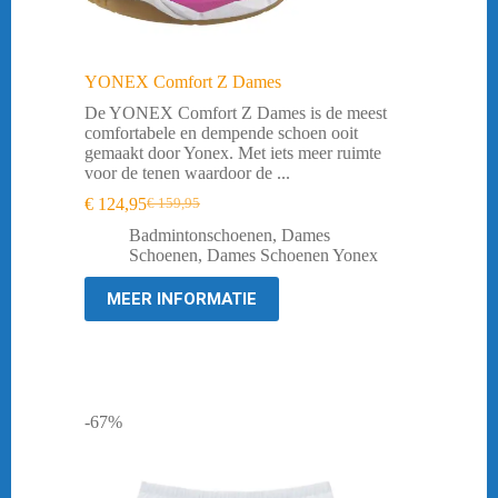
YONEX Comfort Z Dames
De YONEX Comfort Z Dames is de meest
comfortabele en dempende schoen ooit
gemaakt door Yonex. Met iets meer ruimte
voor de tenen waardoor de ...
€
124,95
€
159,95
Oorspronkelijke
Huidige
prijs
prijs
Badmintonschoenen
,
Dames
was:
is:
Schoenen
,
Dames Schoenen Yonex
€ 159,95.
€ 124,95.
MEER INFORMATIE
-67%