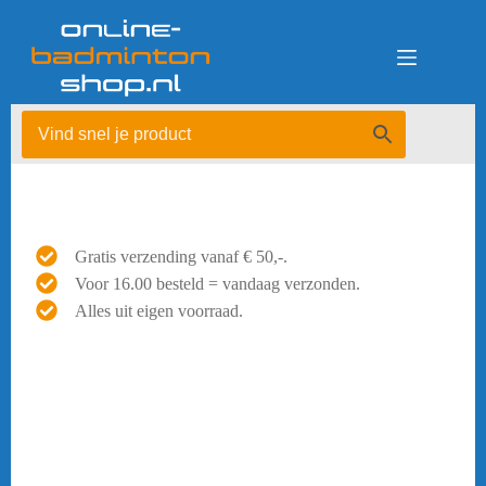
Ga
naar
de
inhoud
Gratis verzending vanaf € 50,-.
Voor 16.00 besteld = vandaag verzonden.
Alles uit eigen voorraad.