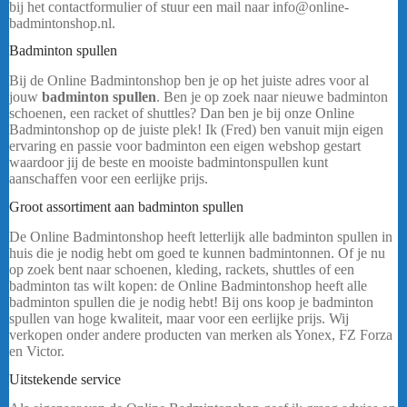
bij het contactformulier of stuur een mail naar info@online-
badmintonshop.nl.
Badminton spullen
Bij de Online Badmintonshop ben je op het juiste adres voor al
jouw
badminton spullen
. Ben je op zoek naar nieuwe badminton
schoenen, een racket of shuttles? Dan ben je bij onze Online
Badmintonshop op de juiste plek! Ik (Fred) ben vanuit mijn eigen
ervaring en passie voor badminton een eigen webshop gestart
waardoor jij de beste en mooiste badmintonspullen kunt
aanschaffen voor een eerlijke prijs.
Groot assortiment aan badminton spullen
De Online Badmintonshop heeft letterlijk alle badminton spullen in
huis die je nodig hebt om goed te kunnen badmintonnen. Of je nu
op zoek bent naar schoenen, kleding, rackets, shuttles of een
badminton tas wilt kopen: de Online Badmintonshop heeft alle
badminton spullen die je nodig hebt! Bij ons koop je badminton
spullen van hoge kwaliteit, maar voor een eerlijke prijs. Wij
verkopen onder andere producten van merken als Yonex, FZ Forza
en Victor.
……
Uitstekende service
Yonex Team Tas 42331WEX Zwart