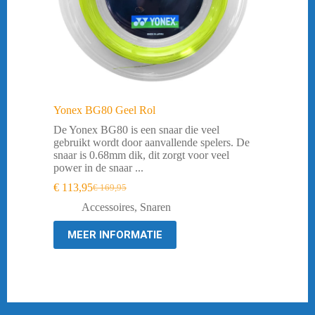
Yonex BG80 Geel Rol
De Yonex BG80 is een snaar die veel
gebruikt wordt door aanvallende spelers. De
snaar is 0.68mm dik, dit zorgt voor veel
power in de snaar ...
€
113,95
€
169,95
Oorspronkelijke
Huidige
prijs
prijs
Accessoires
,
Snaren
was:
is:
€ 169,95.
€ 113,95.
MEER INFORMATIE