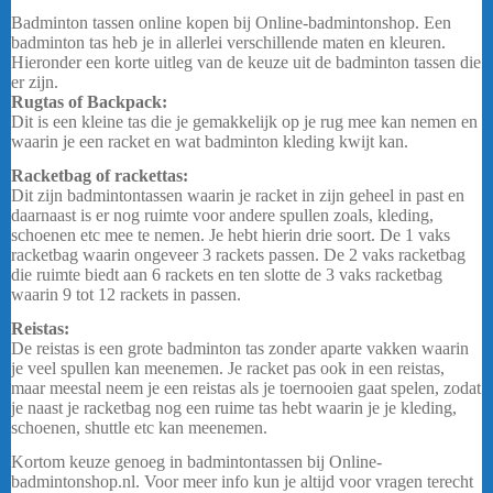
Badminton tassen online kopen bij Online-badmintonshop. Een
badminton tas heb je in allerlei verschillende maten en kleuren.
Hieronder een korte uitleg van de keuze uit de badminton tassen die
er zijn.
Rugtas of Backpack:
Dit is een kleine tas die je gemakkelijk op je rug mee kan nemen en
waarin je een racket en wat badminton kleding kwijt kan.
Racketbag of rackettas:
Dit zijn badmintontassen waarin je racket in zijn geheel in past en
daarnaast is er nog ruimte voor andere spullen zoals, kleding,
schoenen etc mee te nemen. Je hebt hierin drie soort. De 1 vaks
racketbag waarin ongeveer 3 rackets passen. De 2 vaks racketbag
die ruimte biedt aan 6 rackets en ten slotte de 3 vaks racketbag
waarin 9 tot 12 rackets in passen.
Reistas:
De reistas is een grote badminton tas zonder aparte vakken waarin
je veel spullen kan meenemen. Je racket pas ook in een reistas,
maar meestal neem je een reistas als je toernooien gaat spelen, zodat
je naast je racketbag nog een ruime tas hebt waarin je je kleding,
schoenen, shuttle etc kan meenemen.
Kortom keuze genoeg in badmintontassen bij Online-
badmintonshop.nl. Voor meer info kun je altijd voor vragen terecht