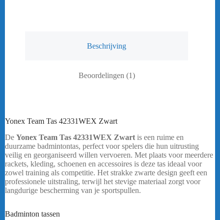
Beschrijving
Beoordelingen (1)
Yonex Team Tas 42331WEX Zwart
De
Yonex Team Tas 42331WEX Zwart
is een ruime en
duurzame badmintontas, perfect voor spelers die hun uitrusting
veilig en georganiseerd willen vervoeren. Met plaats voor meerdere
rackets, kleding, schoenen en accessoires is deze tas ideaal voor
zowel training als competitie. Het strakke zwarte design geeft een
professionele uitstraling, terwijl het stevige materiaal zorgt voor
langdurige bescherming van je sportspullen.
Heeft u een vraag?
Stuur mij een
bericht.
Badminton tassen
Yonex Team Tas 42331WEX Zwart