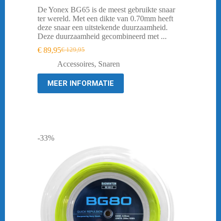
De Yonex BG65 is de meest gebruikte snaar
ter wereld. Met een dikte van 0.70mm heeft
deze snaar een uitstekende duurzaamheid.
Deze duurzaamheid gecombineerd met ...
€
89,95
€
129,95
Oorspronkelijke
Huidige
prijs
prijs
Accessoires
,
Snaren
was:
is:
€ 129,95.
€ 89,95.
MEER INFORMATIE
-33%