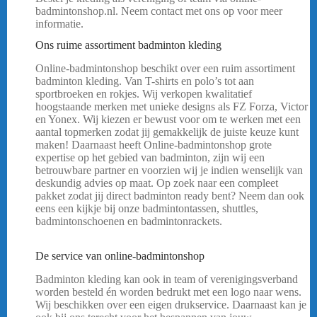
badmintonshop.nl. Neem contact met ons op voor meer
informatie.
FZ FORZA COMFORT SOKKEN
Ons ruime assortiment badminton kleding
Online-badmintonshop beschikt over een ruim assortiment
badminton kleding. Van T-shirts en polo’s tot aan
sportbroeken en rokjes. Wij verkopen kwalitatief
hoogstaande merken met unieke designs als FZ Forza, Victor
en Yonex. Wij kiezen er bewust voor om te werken met een
aantal topmerken zodat jij gemakkelijk de juiste keuze kunt
maken! Daarnaast heeft Online-badmintonshop grote
expertise op het gebied van badminton, zijn wij een
betrouwbare partner en voorzien wij je indien wenselijk van
deskundig advies op maat. Op zoek naar een compleet
pakket zodat jij direct badminton ready bent? Neem dan ook
eens een kijkje bij onze badmintontassen, shuttles,
badmintonschoenen en badmintonrackets.
FZ FORZA
COMFORT SOKKEN
De service van online-badmintonshop
Badminton kleding kan ook in team of verenigingsverband
worden besteld én worden bedrukt met een logo naar wens.
Wij beschikken over een eigen drukservice. Daarnaast kan je