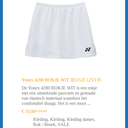
Yonex 4280 ROKJE WIT JEUGD 125/135
De Yonex 4280 ROKJE WIT is een rokje
met een uitstekende pasvorm en gemaakt
van elastisch materiaal waardoor het
comfortabel draagt. Het is een mooi ...
€
10,00
€
29,95
Oorspronkelijke
Huidige
prijs
prijs
Kleding
,
Kleding
,
Kleding dames
,
was:
is:
Rok / Broek
,
SALE