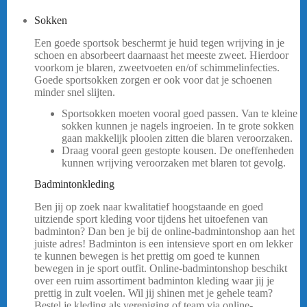
Sokken
FZ FORZA COMFORT SOKKEN
Een goede sportsok beschermt je huid tegen wrijving in je
schoen en absorbeert daarnaast het meeste zweet. Hierdoor
voorkom je blaren, zweetvoeten en/of schimmelinfecties.
Goede sportsokken zorgen er ook voor dat je schoenen
minder snel slijten.
Sportsokken moeten vooral goed passen. Van te kleine
sokken kunnen je nagels ingroeien. In te grote sokken
gaan makkelijk plooien zitten die blaren veroorzaken.
Draag vooral geen gestopte kousen. De oneffenheden
kunnen wrijving veroorzaken met blaren tot gevolg.
Badmintonkleding
Ben jij op zoek naar kwalitatief hoogstaande en goed
uitziende sport kleding voor tijdens het uitoefenen van
badminton? Dan ben je bij de online-badmintonshop aan het
juiste adres! Badminton is een intensieve sport en om lekker
te kunnen bewegen is het prettig om goed te kunnen
bewegen in je sport outfit. Online-badmintonshop beschikt
over een ruim assortiment badminton kleding waar jij je
prettig in zult voelen. Wil jij shinen met je gehele team?
Bestel je kleding als vereniging of team via online-