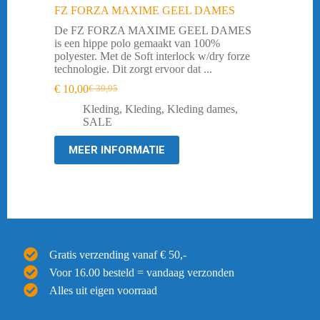
FZ FORZA MAXIME GEEL DAMES
De FZ FORZA MAXIME GEEL DAMES
is een hippe polo gemaakt van 100%
polyester. Met de Soft interlock w/dry forze
technologie. Dit zorgt ervoor dat ...
€
10,00
€
39,95
Oorspronkelijke
Huidige
prijs
prijs
Kleding
,
Kleding
,
Kleding dames
,
was:
is:
SALE
€ 39,95.
€ 10,00.
MEER INFORMATIE
Gratis verzending vanaf € 50,-
Voor 16.00 besteld = vandaag verzonden
Alles uit eigen voorraad