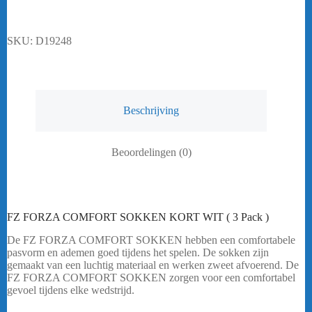
KORT
WIT
(
SKU:
D19248
3
Pack
)
aantal
Beschrijving
Beoordelingen (0)
FZ FORZA COMFORT SOKKEN KORT WIT ( 3 Pack )
De FZ FORZA COMFORT SOKKEN hebben een comfortabele
pasvorm en ademen goed tijdens het spelen. De sokken zijn
gemaakt van een luchtig materiaal en werken zweet afvoerend. De
FZ FORZA COMFORT SOKKEN zorgen voor een comfortabel
gevoel tijdens elke wedstrijd.
Heeft u een vraag? Stuur mij een
bericht.