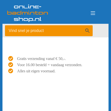
Ga
naar
de
inhoud
Gratis verzending vanaf € 50,-.
Voor 16.00 besteld = vandaag verzonden.
Alles uit eigen voorraad.