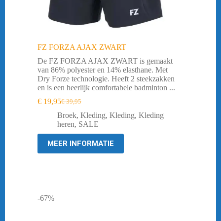
FZ FORZA AJAX ZWART
De FZ FORZA AJAX ZWART is gemaakt
van 86% polyester en 14% elasthane. Met
Dry Forze technologie. Heeft 2 steekzakken
en is een heerlijk comfortabele badminton ...
€
19,95
€
39,95
Oorspronkelijke
Huidige
prijs
prijs
Broek
,
Kleding
,
Kleding
,
Kleding
was:
is:
heren
,
SALE
€ 39,95.
€ 19,95.
MEER INFORMATIE
-67%