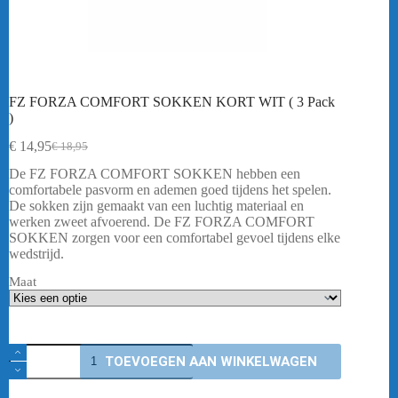
FZ FORZA COMFORT SOKKEN KORT WIT ( 3 Pack
)
€
14,95
€
18,95
Oorspronkelijke
Huidige
prijs
prijs
De FZ FORZA COMFORT SOKKEN hebben een
was:
is:
comfortabele pasvorm en ademen goed tijdens het spelen.
€ 18,95.
€ 14,95.
De sokken zijn gemaakt van een luchtig materiaal en
werken zweet afvoerend. De FZ FORZA COMFORT
SOKKEN zorgen voor een comfortabel gevoel tijdens elke
wedstrijd.
Maat
FZ
TOEVOEGEN AAN WINKELWAGEN
FORZA
COMFORT
SOKKEN