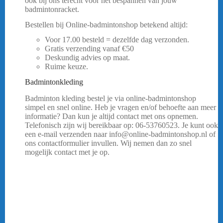
ook bij ons terecht voor het bespannen van jouw
badmintonracket.
FZ FORZA COMFORT SOKKEN
Bestellen bij Online-badmintonshop betekend altijd:
Voor 17.00 besteld = dezelfde dag verzonden.
Gratis verzending vanaf €50
Deskundig advies op maat.
Ruime keuze.
Badmintonkleding
FZ FORZA COMFORT SOKKEN
Badminton kleding bestel je via online-badmintonshop
simpel en snel online. Heb je vragen en/of behoefte aan meer
informatie? Dan kun je altijd contact met ons opnemen.
Telefonisch zijn wij bereikbaar op: 06-53760523. Je kunt ook
een e-mail verzenden naar info@online-badmintonshop.nl of
ons contactformulier invullen. Wij nemen dan zo snel
mogelijk contact met je op.
…..
Badmintonkleding
Ben jij op zoek naar kwalitatief hoogstaande en goed
uitziende sport kleding voor tijdens het uitoefenen van
badminton? Dan ben je bij de online-badmintonshop aan het
juiste adres! Badminton is een intensieve sport en om lekker
te kunnen bewegen is het prettig om goed te kunnen