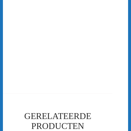
bewegen in je sport outfit. Online-badmintonshop beschikt
over een ruim assortiment badminton kleding waar jij je
prettig in zult voelen. Wil jij shinen met je gehele team?
Bestel je kleding als vereniging of team via online-
badmintonshop.nl. Neem contact met ons op voor meer
informatie.
Ons ruime assortiment badminton kleding
Online-badmintonshop beschikt over een ruim assortiment
badminton kleding. Van T-shirts en polo’s tot aan
sportbroeken en rokjes. Wij verkopen kwalitatief
hoogstaande merken met unieke designs als FZ Forza, Victor
en Yonex.
GERELATEERDE
PRODUCTEN