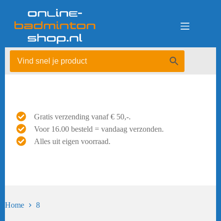
Ga
naar
de
inhoud
Gratis verzending vanaf € 50,-.
Voor 16.00 besteld = vandaag verzonden.
Alles uit eigen voorraad.
Home
8