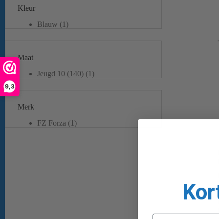
Kleur
Blauw
(1)
Pink
(1)
Roze
(1)
Maat
Jeugd 10 (140)
(1)
Jeugd 12 (152)
(1)
9,3
XS
(1)
S
(2)
Merk
M
(1)
L
(1)
FZ Forza
(1)
Yonex
(1)
Kor