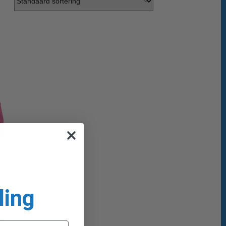
k
ling
rt