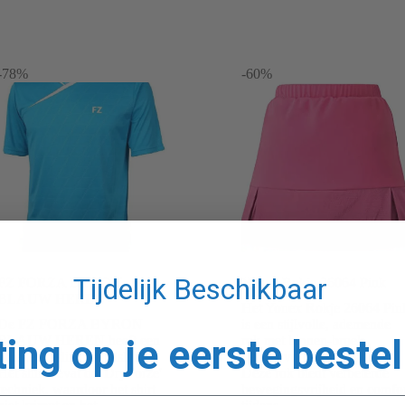
-78%
-60%
Tijdelijk Beschikbaar
FZ FORZA BYRON
Yonex Rokje 26064 Pink
BLAUW HEREN
Het Yonex Rokje 26064 Pin
De FZ FORZA BYRON
is een stijlvolle, ademende
ting op je eerste bestel
BLAUW HEREN heeft een
rok met binnen-broek ,
unieke en slimme halslijn.
perfect voor op de baan.
Het shirt bevat de 'DryForze'
Deze rok biedt verbeterde
techniek, waardoor het shirt
bewegingsvrijheid en comfo