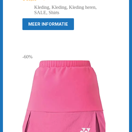
Oorspronkelijke
Huidige
prijs
prijs
Kleding
,
Kleding
,
Kleding heren
,
was:
is:
SALE
,
Shirts
€ 44,95.
€ 10,00.
MEER INFORMATIE
-60%