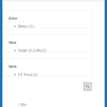
Kleur
Blauw
(1)
Pink
(1)
Roze
(1)
Maat
Jeugd 10 (140)
(1)
Jeugd 12 (152)
(1)
XS
(1)
S
(2)
Merk
M
(1)
L
(1)
FZ Forza
(1)
Yonex
(1)
-78%