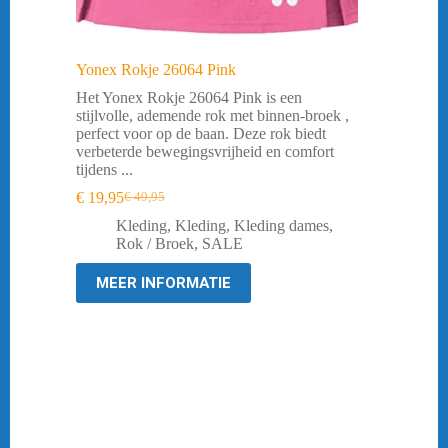
Yonex Rokje 26064 Pink
Het Yonex Rokje 26064 Pink is een
stijlvolle, ademende rok met binnen-broek ,
perfect voor op de baan. Deze rok biedt
verbeterde bewegingsvrijheid en comfort
tijdens ...
€
19,95
€
49,95
Oorspronkelijke
Huidige
prijs
prijs
Kleding
,
Kleding
,
Kleding dames
,
was:
is:
Rok / Broek
,
SALE
€ 49,95.
€ 19,95.
MEER INFORMATIE