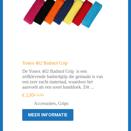
Yonex 402 Badstof Grip
De Yonex 402 Badstof Grip is een
zelfklevende badstofgrip die gemaakt is van
een zeer zacht materiaal, waardoor het
aanvoelt als een soort handdoek. Dit ...
€
2,95
€
3,95
Oorspronkelijke
Huidige
prijs
prijs
Accessoires
,
Grips
was:
is:
€ 3,95.
€ 2,95.
MEER INFORMATIE