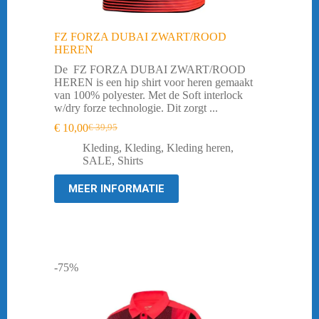
FZ FORZA DUBAI ZWART/ROOD
HEREN
De FZ FORZA DUBAI ZWART/ROOD
HEREN is een hip shirt voor heren gemaakt
van 100% polyester. Met de Soft interlock
w/dry forze technologie. Dit zorgt ...
€
10,00
€
39,95
Oorspronkelijke
Huidige
prijs
prijs
Kleding
,
Kleding
,
Kleding heren
,
was:
is:
SALE
,
Shirts
€ 39,95.
€ 10,00.
MEER INFORMATIE
-75%