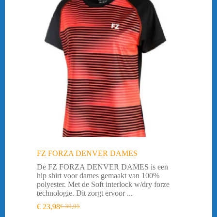
FZ FORZA DENVER DAMES
De FZ FORZA DENVER DAMES is een
hip shirt voor dames gemaakt van 100%
polyester. Met de Soft interlock w/dry forze
technologie. Dit zorgt ervoor ...
€
23,98
€
39,95
Oorspronkelijke
Huidige