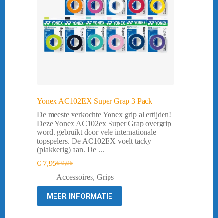
Yonex AC102EX Super Grap 3 Pack
De meeste verkochte Yonex grip allertijden!
Deze Yonex AC102ex Super Grap overgrip
wordt gebruikt door vele internationale
topspelers. De AC102EX voelt tacky
(plakkerig) aan. De ...
€
7,95
€
9,95
Oorspronkelijke
Huidige
prijs
prijs
Accessoires
,
Grips
was:
is:
€ 9,95.
€ 7,95.
MEER INFORMATIE