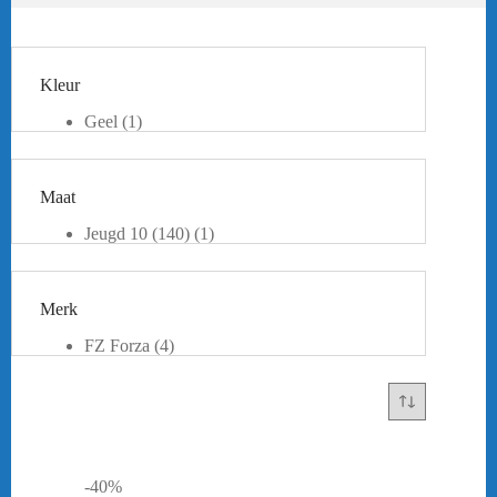
Kleur
Geel
(1)
Groen
(1)
Paars
(1)
Rood
(4)
Maat
Wit
(1)
Zwart
(5)
Jeugd 10 (140)
(1)
XS
(2)
S
(1)
M
(1)
Merk
L
(1)
XL
(2)
FZ Forza
(4)
XXL
(1)
Yonex
(1)
-40%