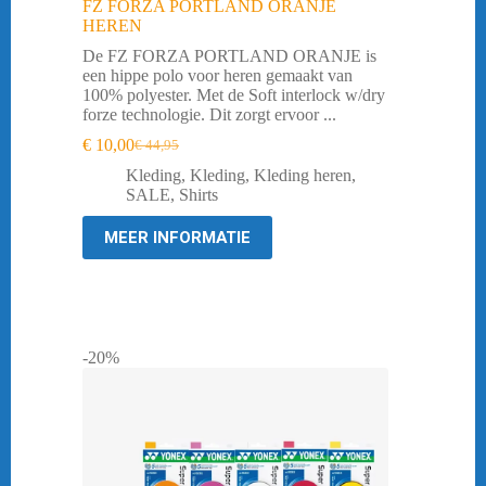
FZ FORZA PORTLAND ORANJE
HEREN
De FZ FORZA PORTLAND ORANJE is
een hippe polo voor heren gemaakt van
100% polyester. Met de Soft interlock w/dry
forze technologie. Dit zorgt ervoor ...
€
10,00
€
44,95
Oorspronkelijke
Huidige
prijs
prijs
Kleding
,
Kleding
,
Kleding heren
,
was:
is:
SALE
,
Shirts
€ 44,95.
€ 10,00.
MEER INFORMATIE
-20%