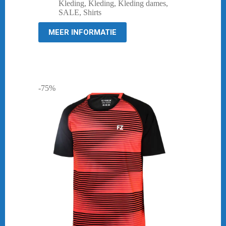
prijs
prijs
Kleding
,
Kleding
,
Kleding dames
,
was:
is:
SALE
,
Shirts
€ 39,95.
€ 23,98.
MEER INFORMATIE
-75%