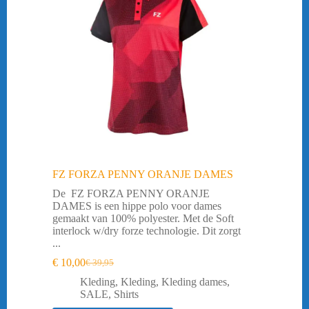
FZ FORZA PENNY ORANJE DAMES
De FZ FORZA PENNY ORANJE
DAMES is een hippe polo voor dames
gemaakt van 100% polyester. Met de Soft
interlock w/dry forze technologie. Dit zorgt
...
€
10,00
€
39,95
Oorspronkelijke
Huidige
prijs
prijs
Kleding
,
Kleding
,
Kleding dames
,
was:
is:
SALE
,
Shirts
€ 39,95.
€ 10,00.