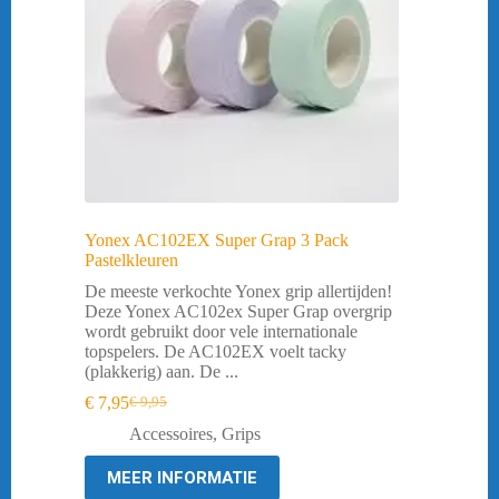
Yonex AC102EX Super Grap 3 Pack
Pastelkleuren
De meeste verkochte Yonex grip allertijden!
Deze Yonex AC102ex Super Grap overgrip
wordt gebruikt door vele internationale
topspelers. De AC102EX voelt tacky
(plakkerig) aan. De ...
€
7,95
€
9,95
Oorspronkelijke
Huidige
prijs
prijs
Accessoires
,
Grips
was:
is:
€ 9,95.
€ 7,95.
MEER INFORMATIE