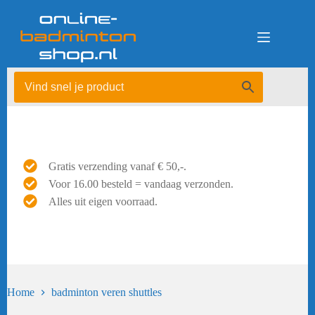
Ga
naar
de
inhoud
Gratis verzending vanaf € 50,-.
Voor 16.00 besteld = vandaag verzonden.
Alles uit eigen voorraad.
Home
badminton veren shuttles