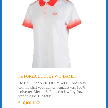
FZ FORZA DUDLEY WIT DAMES
De FZ FORZA DUDLEY WIT DAMES is
een hip shirt voor dames gemaakt van 100%
polyester. Met de Soft interlock w/dry forze
technologie. Dit zorgt ...
€
10,00
€
44,95
Oorspronkelijke
Huidige