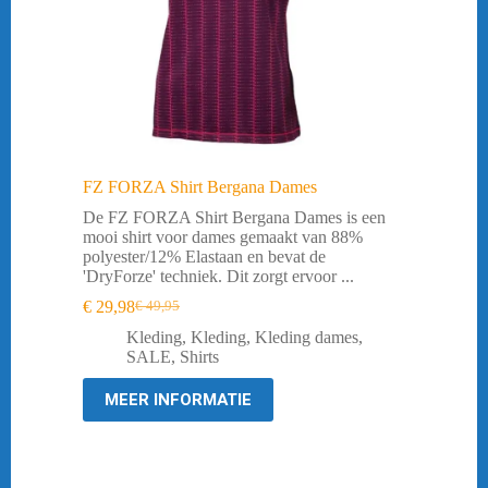
FZ FORZA Shirt Bergana Dames
De FZ FORZA Shirt Bergana Dames is een
mooi shirt voor dames gemaakt van 88%
polyester/12% Elastaan en bevat de
'DryForze' techniek. Dit zorgt ervoor ...
€
29,98
€
49,95
Oorspronkelijke
Huidige
prijs
prijs
Kleding
,
Kleding
,
Kleding dames
,
was:
is:
SALE
,
Shirts
€ 49,95.
€ 29,98.
MEER INFORMATIE