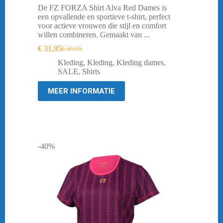
De FZ FORZA Shirt Alva Red Dames is
een opvallende en sportieve t-shirt, perfect
voor actieve vrouwen die stijl en comfort
willen combineren. Gemaakt van ...
€
31,95
€
39,95
Oorspronkelijke
Huidige
prijs
prijs
Kleding
,
Kleding
,
Kleding dames
,
was:
is:
SALE
,
Shirts
€ 39,95.
€ 31,95.
MEER INFORMATIE
-40%