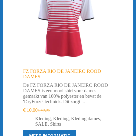
FZ FORZA RIO DE JANEIRO ROOD
DAMES
De FZ FORZA RIO DE JANEIRO ROOD
DAMES is een mooi shirt voor dames
gemaakt van 100% polyester en bevat de
'DryForze' techniek. Dit zorgt ...
€
10,00
€
49,95
Oorspronkelijke
Huidige
prijs
prijs
Kleding
,
Kleding
,
Kleding dames
,
was:
is:
SALE
,
Shirts
€ 49,95.
€ 10,00.