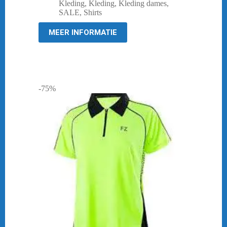
prijs
prijs
Kleding
,
Kleding
,
Kleding dames
,
was:
is:
SALE
,
Shirts
€ 44,95.
€ 10,00.
MEER INFORMATIE
-75%