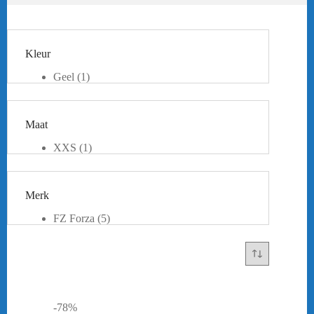
Kleur
Geel
(1)
Oranje
(1)
Paars
(1)
Rood
(2)
Maat
Roze
(1)
Wit
(2)
XXS
(1)
XS
(3)
S
(3)
M
(4)
Merk
L
(3)
XL
(3)
FZ Forza
(5)
XXL
(1)
-78%