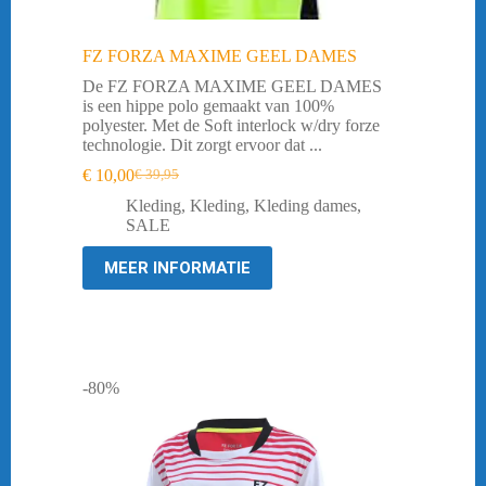
FZ FORZA MAXIME GEEL DAMES
De FZ FORZA MAXIME GEEL DAMES
is een hippe polo gemaakt van 100%
polyester. Met de Soft interlock w/dry forze
technologie. Dit zorgt ervoor dat ...
€
10,00
€
39,95
Oorspronkelijke
Huidige
prijs
prijs
Kleding
,
Kleding
,
Kleding dames
,
was:
is:
SALE
€ 39,95.
€ 10,00.
MEER INFORMATIE
-80%