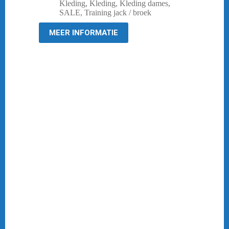
prijs
prijs
Kleding
,
Kleding
,
Kleding dames
,
was:
is:
SALE
,
Training jack / broek
€ 59,95.
€ 15,00.
MEER INFORMATIE