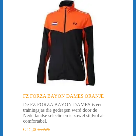
FZ FORZA BAYON DAMES ORANJE
De FZ FORZA BAYON DAMES is een
trainingsjas die gedragen werd door de
Nederlandse selectie en is zowel stijlvol als
comfortabel.
€
15,00
€
59,95
Oorspronkelijke
Huidige