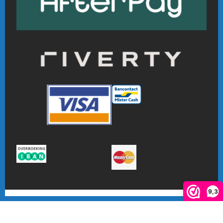
9,3
De waardering van www.online-badmintonshop.com bij
WebwinkelKeur Reviews
is 9.3/10 gebaseerd op 601 reviews.