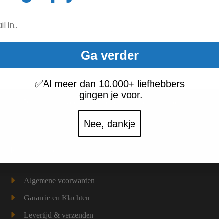
Ga verder
✅
Al meer dan 10.000+ liefhebbers
gingen je voor.
vanaf € 50,-
Voor 16.00 besteld = vandaag verzonden
Nee, dankje
Klantenservice
Algemene voorwarden
Garantie en Klachten
Levertijd & verzenden