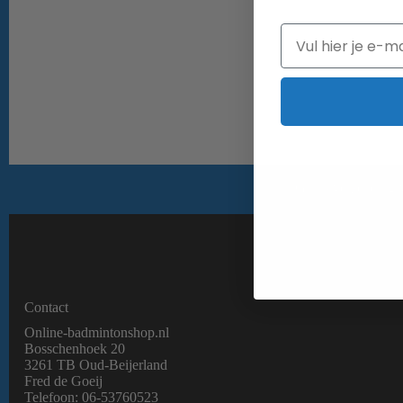
Email
Gratis verzending 
Contact
Online-badmintonshop.nl
Bosschenhoek 20
3261 TB Oud-Beijerland
Fred de Goeij
Telefoon:
06-53760523