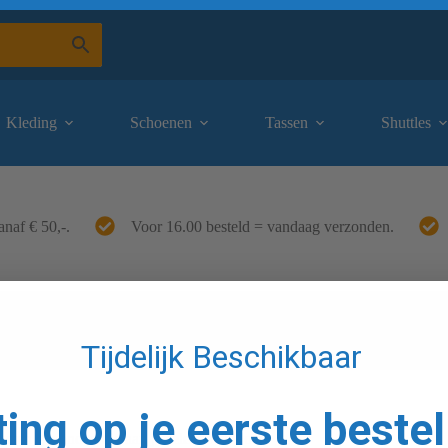
Kleding
Schoenen
Tassen
Shuttles
anaf € 50,-.
Voor 16.00 besteld = vandaag verzonden.
Tijdelijk Beschikbaar
ting op je eerste bestel
cten gevonden die aan je selectie voldoen.