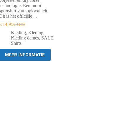
polyester en dry forze
technologie. Een mooi
sportshirt van topkwaliteit.
Dit is het officiële ...
€
14,95
€
44,95
Oorspronkelijke
Huidige
prijs
prijs
Kleding
,
Kleding
,
was:
is:
Kleding dames
,
SALE
,
€ 44,95.
€ 14,95.
Shirts
MEER INFORMATIE