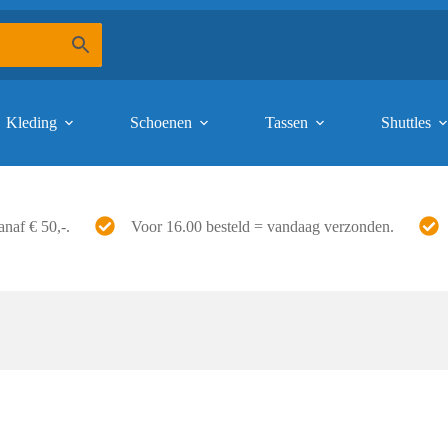
Kleding
Schoenen
Tassen
Shuttles
anaf € 50,-.
Voor 16.00 besteld = vandaag verzonden.