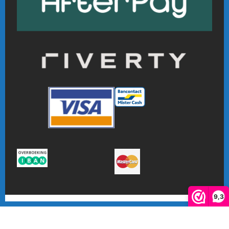
9,3
De waardering van www.online-badmintonshop.com bij
WebwinkelKeur Reviews
is 9.3/10 gebaseerd op 601 reviews.