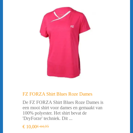
FZ FORZA Shirt Blues Roze Dames
De FZ FORZA Shirt Blues Roze Dames is
een mooi shirt voor dames en gemaakt van
100% polyester. Het shirt bevat de
'DryForze' techniek. Dit ...
€
10,00
€
44,95
Oorspronkelijke
Huidige