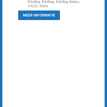
prijs
prijs
Kleding
,
Kleding
,
Kleding dames
,
was:
is:
SALE
,
Shirts
€ 44,95.
€ 10,00.
MEER INFORMATIE