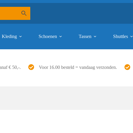
Kleding
Schoenen
Tassen
Shuttles
anaf € 50,-.
Voor 16.00 besteld = vandaag verzonden.