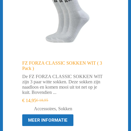
FZ FORZA CLASSIC SOKKEN WIT ( 3
Pack )
De FZ FORZA CLASSIC SOKKEN WIT
zijn 3 paar witte sokken. Deze sokken zijn
naadloos en komen mooi uit tot net op je
kuit. Bovendien ...
€
14,95
€
18,95
Oorspronkelijke
Huidige
prijs
prijs
Accessoires
,
Sokken
was:
is:
€ 18,95.
€ 14,95.
MEER INFORMATIE