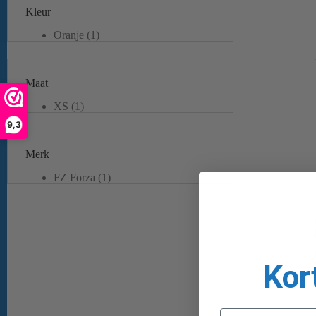
Kleur
Oranje
(1)
Wit
(1)
Maat
XS
(1)
M
(1)
9,3
L
(1)
XL
(1)
Merk
XXL
(1)
FZ Forza
(1)
Kor