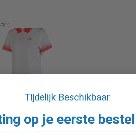
-78%
Tijdelijk Beschikbaar
FZ FORZA DUDLEY WIT
DAMES
De FZ FORZA DUDLEY
ting op je eerste bestel
WIT DAMES is een hip shirt
voor dames gemaakt van
100% polyester. Met de Soft
interlock w/dry forze